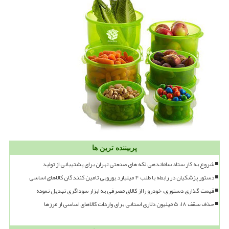
پربیننده ترین ها
شروع به کار ستاد ساماندهی لکه های صنعتی تهران برای پشتیبانی از تولید
دستور پزشکیان در رابطه با طلب ۴ میلیارد یورویی تامین کنندگان کالاهای اساسی
قیمت گذاری دستوری، خودرو را از کالای مصرفی به ابزار سوداگری تبدیل نموده
حذف سقف ۱۸، ۵ میلیون دلاری استانی برای واردات کالاهای اساسی از مرزها