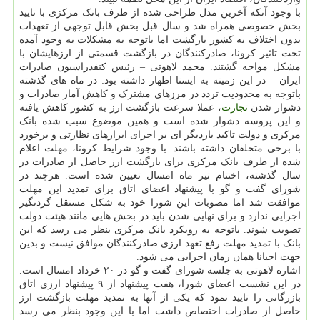
با وجود آنکه آخرین مدل طراحی شده از طرف بانک مرکزی با تایید
بخش خصوصی همراه شد و سال قبل بخش قابل توجهی از تعهدات
بدون اختلاف به کشور بازگشت اما باتوجه به مشکلات به وجود آمده
تحت تاثیر کرونا، صادرکنندگان در بازگشت قسمتی از ارزهایشان با
مشکل مواجه گشتند. محمد لاهوتی – رئیس کنفدراسیون صادرات
ایران – در این زمینه به ایسنا اظهار داشته بود: در ماه های گذشته
باتوجه به محدودیت تردد در مرزهای مشترک و کاهش آمار صادرات و
دشوار شدن
تجارت
، عملا سرعت بازگشت ارز به کشور کاهش یافته
و این پروسه دشوار شده است و همین موضوع سبب شده بانک
مرکزی و دولت تاکید باردیگر ای بر اجرای ابزارهای نظارتی و برخورد
با برخی متخلفان داشته باشند. با وجود شرایط کرونا، مهلت اعلام
شده از طرف بانک مرکزی برای بازگشت ارز حاصل از صادرات در
سال گذشته، اختتام تیر ماه امسال تعیین شده است. هرچند در
شورای گفت و گو با پیشنهاد اعضای اتاق برای تمدید این مهلت
موافقت شد اما مصوبات این شورا خود به شکل مستقل گردنگیر
اجرایی ندارد و برای نهایی شدن باید در بخش هایی مانند هیئت دولت
تصویب شوند. باتوجه به رویکرد بانک مرکزی بنظر می رسد که این
بانک با تمدید مهلت رفع تعهد ارزی صادرکنندگان موافق نیست و بدین
جهت احیانا همان زمان اجرایی می شود.
اشاره لاهوتی به جلسه شورای گفت و گو در ۲۰ خرداد امسال است.
در این نشست اعضای شورا، هفت پیشنهاد از ۹ پیشنهاد ارزی اتاق
بازرگانی را تایید نمود که یکی از آنها به تمدید مهلت بازگشت ارز
حاصل از صادرات اختصاص داشت اما با این وجود بنظر می رسد