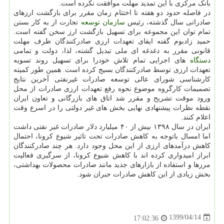
بانک مرکزی با این تمدید مهلت موافقت نکرده است.
در فاصله حدود دو هفته تا اختتام زمان مقرر برای بازگشت ارزهای
صادراتی سال گذشته، رئیس
سازمان
توسعه
تجارت از به کار بستن
تمام توان این مجموعه برای تسهیل بازگشت ارز سخن گفته است.
حمید زادبوم گفته ایفای تعهدات ارزی صادرکنندگان ظرف مهلت
قانونی مقرر به دغدغه ای ملی تبدیل گشته، لذا، دولت و تمامی
دستگاه
های اجرایی تمام تلاش خودرا برای تسهیل روند تسویه
تعهدات ارزی توسط صادرکنندگان بسیج کرده است. همین طور کمیته
کارشناسی شورای عالی توسعه صادرات غیرنفتی آخرین نتایج
تصمیمات کارگروه موضوع نحوه رفع تعهدات ارزی صادرات از محل
ورود موقت تشریح و مقرر شد اتاق های بازرگانی و تعاون ایران
نقطه نظرات پیشنهادی نهایی بخش های غیر دولتی را در اسرع وقت
اعلام کنند.
ایران در سال ۱۳۹۸ بیش از ۴۰ میلیارد دلار صادرات غیر نفتی داشت
اما امسال باتوجه به کاهش صادرات تحت تاثیر شیوع کرونا، احتمال
کاهش درآمدهای ارزی از این محل وجود دارد. هر چند صادرکنندگان
ابراز امیدواری کرده اند با کاهش شیوع کرونا، از سرگیری فعالیت
مرزها و استفاده از بازارهای جدید مانند صادرات محصولات بهداشتی،
بخش زیادی از این کاهش صادرات جبران شود.
1399/04/14
17:02:36