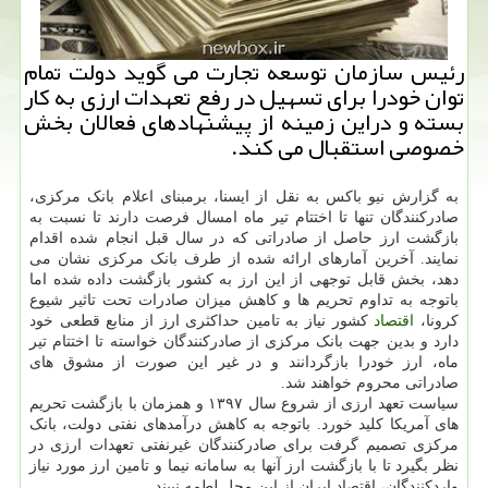
رئیس سازمان توسعه تجارت می گوید دولت تمام
توان خودرا برای تسهیل در رفع تعهدات ارزی به كار
بسته و دراین زمینه از پیشنهادهای فعالان بخش
خصوصی استقبال می كند.
به گزارش نیو باکس به نقل از ایسنا، برمبنای اعلام بانک مرکزی،
صادرکنندگان تنها تا اختتام تیر ماه امسال فرصت دارند تا نسبت به
بازگشت ارز حاصل از صادراتی که در سال قبل انجام شده اقدام
نمایند. آخرین آمارهای ارائه شده از طرف بانک مرکزی نشان می
دهد، بخش قابل توجهی از این ارز به کشور بازگشت داده شده اما
باتوجه به تداوم تحریم ها و کاهش میزان صادرات تحت تاثیر شیوع
کرونا،
اقتصاد
کشور نیاز به تامین حداکثری ارز از منابع قطعی خود
دارد و بدین جهت بانک مرکزی از صادرکنندگان خواسته تا اختتام تیر
ماه، ارز خودرا بازگردانند و در غیر این صورت از مشوق های
صادراتی محروم خواهند شد.
سیاست تعهد ارزی از شروع سال ۱۳۹۷ و همزمان با بازگشت تحریم
های آمریکا کلید خورد. باتوجه به کاهش درآمدهای نفتی دولت، بانک
مرکزی تصمیم گرفت برای صادرکنندگان غیرنفتی تعهدات ارزی در
نظر بگیرد تا با بازگشت ارز آنها به سامانه نیما و تامین ارز مورد نیاز
واردکنندگان، اقتصاد ایران از این محل لطمه نبیند.