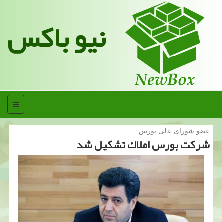
نیو باکس
منو
عضو شورای عالی بورس:
شركت بورس املاك تشكیل شد