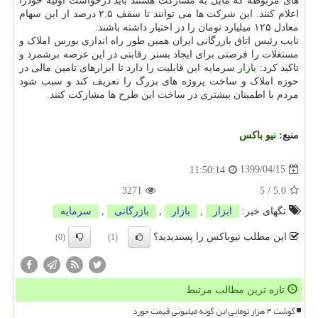
های مربوطه که مایل به مشارکت هستند باید درخواست اولیه خودرا
اعلام کنند. این شرکت ها می توانند تا سقف ۲.۵ درصد از این سهام
معادل ۱۲۵ میلیارد تومان را در اختیار داشته باشند.
نایب رئیس اتاق بازرگانی ایران همین طور راه اندازی بورس املاک و
مستغلات را فرصتی برای ایجاد بستر رقابتی در این عرصه برشمرد و
تاکید کرد:
بازار
سرمایه این قابلیت را دارد تا ابزارهای تامین مالی در
حوزه املاک و ساخت پروژه های بزرگ را تعریف کند و سبب شود
مردم با اطمینان بیشتری در ساخت این طرح ها مشارکت کنند.
منبع:
نیو باكس
1399/04/15
11:50:14
3271
5
/
5.0
تگهای خبر:
ابزار
,
بازار
,
بازرگانی
,
سرمایه
این مطلب نیوباکس را پسندیدید؟
(0)
(1)
تازه ترین مطالب مرتبط
گوشت ۴ هزار تومانی این گونه میلیونی قیمت خورد