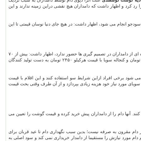
ادیه گوشت گوسفندی
علت آنرا دپوی دام توسط دامداران به سبب نزدیک
رد کرد و اظهار داشت که دامداران هیچ نقشی دراین زمینه ندارند و این
د سودجو انجام می شود، اظهار داشت: در هیچ جای دنیا نوسان قیمتی تا این
وی در ادامه به بازار آشفته نهاده های دامی اشاره نمود و با اعلان اینکه حداکثر ۲۰ درصد از نهاده های دامی توسط اتحادیه ها توزیع می شود و هیچ نماینده ای از دامداران در تصمیم گیری ها حضور ندارد، اظهار داشت: بیش از ۷۰
درصد نهاده هایی که با ارز ۴۲۰۰ تومانی به کشور وارد شدند با قیمت مصوب تحویل داده نشدند. به عبارت دیگر جو و ذرت با قیمت هرکیلوگرم ۱۳۵۰ تومان و کنجاله سویا با قیمت هرکیلو ۲۴۵۰ تومان به دست تولید کنندگان
ی شود برخی افراد ازاین شرایط سو استفاده کنند و این اقلام با قیمت
سویای مورد نیاز خود هزینه زیادی بپردازد و از آن طرف وقتی بحث قیمت
کنند. آنها دام را از دامداران پیش خرید کرده و قیمت گوشت را تعیین می
تر دام مقرون به صرفه نیست؛ بدین سبب نگهداری دام تا عید قربان برای
م مورد نیازش را مستقیما از دامدار خریداری نمی کند و سود اصلی به