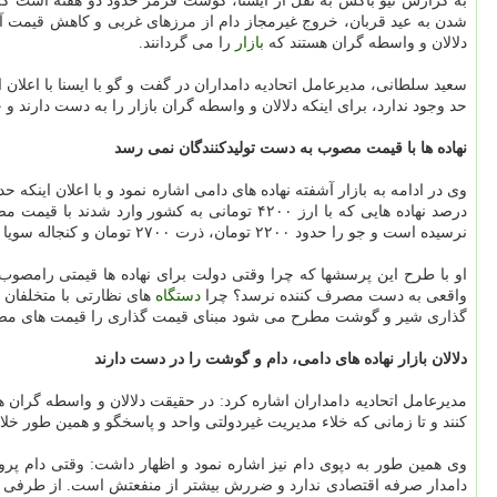
به گزارش نیو باکس به نقل از ایسنا، گوشت قرمز حدود دو هفته است که با افزایش ۱۰ هزار تومانی ر
شدن به عید قربان، خروج غیرمجاز دام از مرزهای غربی و کاهش قیمت آلای
دلالان و واسطه گران هستند که
بازار
را می گردانند.
سعید سلطانی، مدیرعامل اتحادیه دامداران در گفت و گو با ایسنا با اعلان 
حد وجود ندارد، برای اینکه دلالان و واسطه گران بازار را به دست دارند 
نهاده ها با قیمت مصوب به دست تولیدکنندگان نمی رسد
نرسیده است و جو را حدود ۲۲۰۰ تومان، ذرت ۲۷۰۰ تومان و کنجاله سویا را از ۳۵۰۰ تا ۶۰۰۰ تومان به
او با طرح این پرسشها که چرا وقتی دولت برای نهاده ها قیمتی رامصوب 
واقعی به دست مصرف کننده نرسد؟ چرا
دستگاه
های نظارتی با متخلفان 
گذاری شیر و گوشت مطرح می شود مبنای قیمت گذاری را قیمت های مصو
دلالان بازار نهاده های دامی، دام و گوشت را در دست دارند
مدیرعامل اتحادیه دامداران اشاره کرد: در حقیقت دلالان و واسطه گران هم
کنند و تا زمانی که خلاء مدیریت غیردولتی واحد و پاسخگو و همین طور خل
وی همین طور به دپوی دام نیز اشاره نمود و اظهار داشت: وقتی دام پروا
دامدار صرفه اقتصادی ندارد و ضررش بیشتر از منفعتش است. از طرفی دا