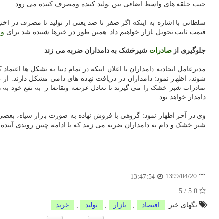
جیب حلقه های واسط اضافی بین تولید کننده ومصرف کننده می رود.
سلطانی با اشاره به اینکه اگر صفر تا صد یعنی از تولید تا مصرف در اخت
قیمت ثابت تحویل بازار خواهیم داد. همین طور در خبرها شنیده شد برای
وا
جلوگیری از
صادرات
شیرخشک به دامداران ضربه می زند
مدیرعامل اتحادیه دامداران با اعلان اینکه در تمام دنیا به تشکل ها اع
شوند، اظهار نمود: دامداران در دریافت نهاده های دامی مشکل دارند. از 
صادرات شیر خشک را می گیرند تا تعادل عرضه وتقاضا را به نفع خود به هم
دامدار خواهد بود.
وی در آخر اظهار نمود: گروهی با فروش نهاده به صورت بازار سیاه، بعض
شیر خشک و دام به دامداران ضربه می زنند که با ادامه چنین روندی آینده 
1399/04/20
13:47:54
5
/
5.0
تگهای خبر:
اقتصاد
,
بازار
,
تولید
,
خرید