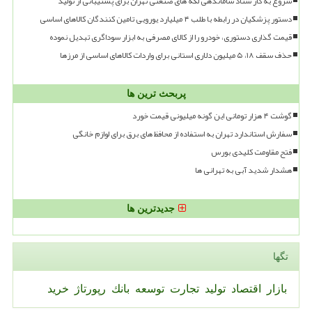
شروع به کار ستاد ساماندهی لکه های صنعتی تهران برای پشتیبانی از تولید
دستور پزشکیان در رابطه با طلب ۴ میلیارد یورویی تامین کنندگان کالاهای اساسی
قیمت گذاری دستوری، خودرو را از کالای مصرفی به ابزار سوداگری تبدیل نموده
حذف سقف ۱۸، ۵ میلیون دلاری استانی برای واردات کالاهای اساسی از مرزها
پربحث ترین ها
گوشت ۴ هزار تومانی این گونه میلیونی قیمت خورد
سفارش استاندارد تهران به استفاده از محافظ های برق برای لوازم خانگی
فتح مقاومت کلیدی بورس
هشدار شدید آبی به تهرانی ها
جدیدترین ها
تگها
بازار
اقتصاد
تولید
تجارت
توسعه
بانك
رپورتاژ
خرید