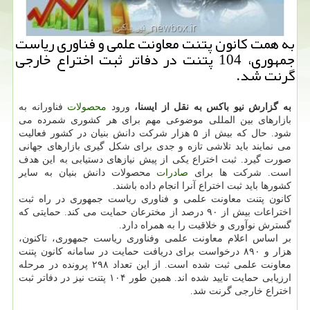
به همت كانون پتنت معاونت علمی و فناوری ریاست
جمهوری، 104 پتنت در دفاتر ثبت اختراع خارجی
گرنت شد.
به گزارش نیو باکس به نقل از ایسنا،
ورود
محصولات
فناورانه به
بازارهای بین المللی موضوعی مهم برای هر کشوری شمرده می
شود. حال که بیش از ۵ هزار شرکت دانش بنیان در کشور فعالیت
می نمایند باید تلاشی تازه و جدی برای شکل گیری بازارهای جهانی
صورت گیرد. ثبت اختراع یکی از پیش نیازهای دستیابی به این هدف
است. شرکت ها برای
صادرات
محصولات دانش بنیان به سایر
کشورها باید ثبت اختراع آنرا انجام داده باشند.
کانون پتنت معاونت علمی و فناوری ریاست جمهوری در راه ثبت
اختراعات بیش از ۹۰ درصد از مخترعان حمایت می کند. حمایتی که
گسترش نوآوری و خلاقیت را به همراه دارد.
بر اساس اعلام معاونت علمی وفناوری ریاست جمهوری، تاکنون،
هزار و ۸۹۰ درخواست برای دریافت حمایت در سامانه کانون پتنت
معاونت علمی ثبت شده است. از این تعداد ۲۹۸ پرونده در مرحله
ارزیابی حمایت تایید شده اند. همین طور ۱۰۴ پتنت نیز در دفاتر ثبت
اختراع خارجی گرنت شد.