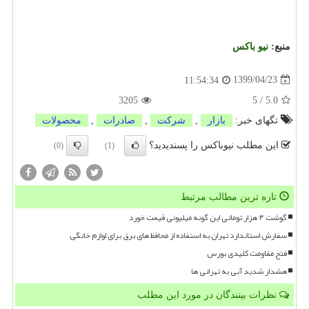
منبع:
نیو باكس
1399/04/23
11:54:34
3205
5
/
5.0
تگهای خبر:
بازار
,
شركت
,
صادرات
,
محصولات
این مطلب نیوباکس را پسندیدید؟
(0)
(1)
تازه ترین مطالب مرتبط
گوشت ۴ هزار تومانی این گونه میلیونی قیمت خورد
سفارش استاندارد تهران به استفاده از محافظ های برق برای لوازم خانگی
فتح مقاومت کلیدی بورس
هشدار شدید آبی به تهرانی ها
نظرات بینندگان در مورد این مطلب