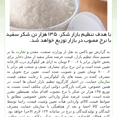
با هدف تنظیم بازار شكر، ۱۳۵ هزار تن شكر سفید
با نرخ مصوب در بازار توزیع خواهد شد.
به گزارش نیو باکس به نقل از وزارت صنعت، معدن و
تجارت
بنا بر
تصمیم ستاد تنظیم
بازار
، قیمت عرضه شکر سفید از محل ذخایر برای
بخش خانوار برابر با ۶، ۳۰۰ تومان به ازای هر کیلوگرم درب کارخانه
تعیین شده است و این نرخ برای مصارف صنف و
صنعت
هم برابر با
۶، ۷۰۰ تومان تعیین و تصویب شده است. تعیین نرخ تحویل به
مصرف کننده در بسته های یک کیلوگرمی با رعایت سقف قیمت
سازمان
حمایت، در اختیار کارگروه تنظیم بازار استان ها است. در
همین خصوص، شرکت بازرگانی دولتی ایران مکلف است نسبت به
توزیع ۱۳۵ هزار تن شکر با نرخ مصوب اقدام نماید. همینطور مقرر
شده است، قیمت عرضه شکر وارداتی بخش خصوصی مطابق با
ضوابط قیمت کالای وارداتی هیأت تعیین وتثبیت قیمت، راسا توسط
صاحب کالا احصا و بعد از هماهنگی با سازمان حمایت مصرف
کنندگان و تولیدکنندگان و درج در سامانه ۱۲۴ لازم الاجرا خواهد بود.
کلیه فعالان اقتصادی زنجیره ارزش شکر مکلف به ثبت مقادیر