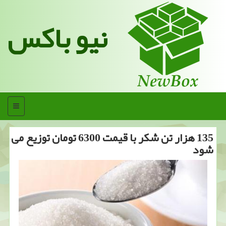
نیو باکس
منو
135 هزار تن شكر با قیمت 6300 تومان توزیع می
شود