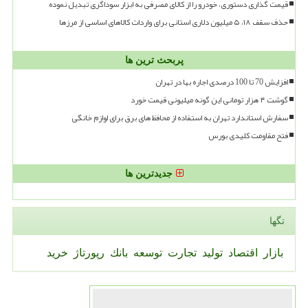
قیمت گذاری دستوری، خودرو را از کالای مصرفی به ابزار سوداگری تبدیل نموده
حذف سقف ۱۸، ۵ میلیون دلاری استانی برای واردات کالاهای اساسی از مرزها
پربحث ترین ها
افزایش 70 تا 100 درصدی اجاره بها در تهران
گوشت ۴ هزار تومانی این گونه میلیونی قیمت خورد
سفارش استاندارد تهران به استفاده از محافظ های برق برای لوازم خانگی
فتح مقاومت کلیدی بورس
جدیدترین ها
تگها
بازار
اقتصاد
تولید
تجارت
توسعه
بانك
رپورتاژ
خرید