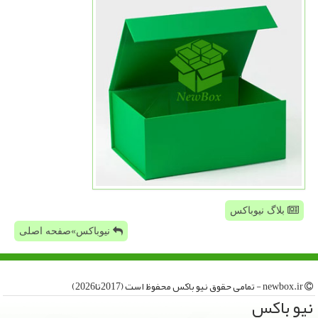
بلاگ نیوباکس
نیوباکس»صفحه اصلی
newbox.ir - تمامی حقوق نیو باكس محفوظ است (2017تا2026)
نیو باكس