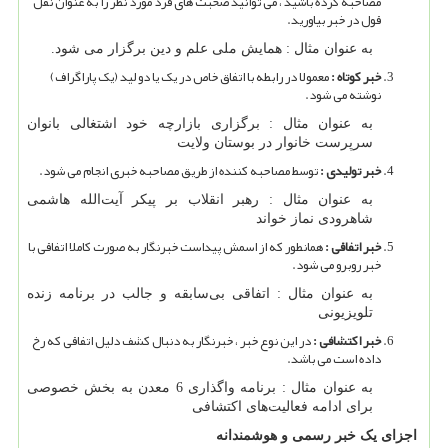
مصاحبه کرده باشید ، می توانید صحبت های فرد مورد نظر را به عنوان نقل
قول در خبر بیاورید.
به عنوان مثال : همایش ملی علم و دین برگزار می شود.
خبر کوتاه :
معمولا در رابطه با اتفاق خاص در یک یا دو لید (یک پاراگراف)
نوشته می شود.
به عنوان مثال : برگزاری بازارچه خود اشتغالی بانوان
سرپرست خانوار در بوستان ولایت
خبر تولیدی :
توسط مصاحبه کننده از طریق مصاحبه خبری انجام می شود.
به عنوان مثال : رهبر انقلاب بر پیکر آیت‌الله هاشمی
شاهرودی نماز خواند
خبر اتفاقی :
همانطور که از اسمش پیداست خبرنگار به صورت کاملا اتفاقی با
خبر روبرو می شود.
به عنوان مثال : اتفاقی بی‌سابقه و جالب در برنامه زنده
تلویزیونی
خبر اکتشافی :
در این نوع خبر ، خبرنگار به دنبال کشف دلیل اتفاقی که رخ
داده است می باشد.
به عنوان مثال : برنامه واگذاری 6 معدن به بخش خصوصی
برای ادامه فعالیت‌های اکتشافی
اجزای یک خبر رسمی و هوشمندانه