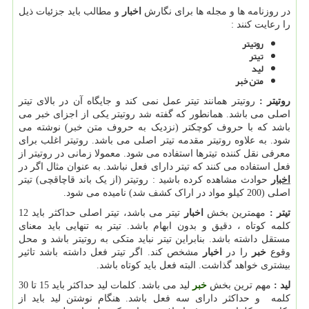
در روزنامه ها و مجله ها برای نگارش
اخبار
و مطالب باید جزئیات ذیل
را رعایت کنند :
روتیتر
تیتر
لید
متن خبر
روتیتر :
روتیتر همانند تیتر عمل نمی کند و جایگاه آن در بالای تیتر
اصلی می باشد. همانطور که گفته شد روتیتر یکی از اجزای خبر می
باشد که با حروف کوچکتر (نزدیک به حروف متن خبر) نوشته می
شود. به علاوه روتیتر مقدمه تیتر اصلی می باشد. روتیتر اغلب برای
معرفی نقل کننده تیترها استفاده می شود. معمولا زمانی در روتیتر از
فعل استفاده می کنند که تیتر دارای فعل نباشد. به عنوان مثال اگر در
اخبار
حوادث مشاهده کرده باشید : روتیتر (از یک باند قاچاقچی) تیتر
اصلی (200 کیلو مواد در اراک کشف شد) نامیده می شود.
تیتر :
مهمترین بخش
اخبار
تیتر می باشد، تیتر اصلی حداکثر باید 12
کلمه کوتاه ، دقیق و بدون ابهام باشد. تیتر به تنهایی باید معنای
مستقل داشته باشد. بنابراین تیتر نباید متکی به روتیتر باشد و محل
وقوع
خبر
را در
اخبار
مشخص کند. اگر تیتر فعل داشته باشد تاثیر
بیشتری خواهد گذاشت. البته فعل باید کوتاه باشد.
لید :
مهم ترین بخش
خبر
لید می باشد. کلمات لید حداکثر باید 15 تا 30
کلمه و حداکثر دارای سه فعل باشد. هنگام نوشتن لید باید از