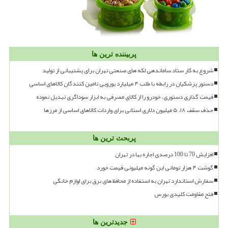
پربیننده ترین ها
شروع به کار ستاد ساماندهی لکه های صنعتی تهران برای پشتیبانی از تولید
دستور پزشکیان در رابطه با طلب ۴ میلیارد یورویی تامین کنندگان کالاهای اساسی
قیمت گذاری دستوری، خودرو را از کالای مصرفی به ابزار سوداگری تبدیل نموده
حذف سقف ۱۸، ۵ میلیون دلاری استانی برای واردات کالاهای اساسی از مرزها
پربحث ترین ها
افزایش 70 تا 100 درصدی اجاره بها در تهران
گوشت ۴ هزار تومانی این گونه میلیونی قیمت خورد
سفارش استاندارد تهران به استفاده از محافظ های برق برای لوازم خانگی
فتح مقاومت کلیدی بورس
جدیدترین ها