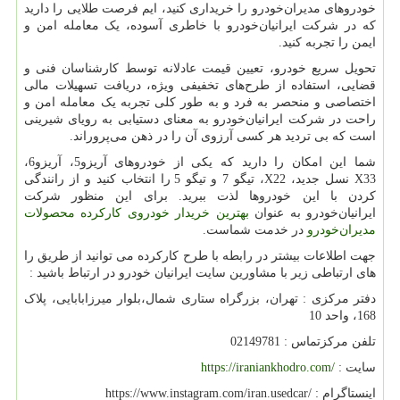
خودروهای مدیران‌خودرو را خریداری کنید، ایم فرصت طلایی را دارید
که در شرکت ایرانیان‌خودرو با خاطری آسوده، یک معامله امن و
ایمن را تجربه کنید.
تحویل سریع خودرو، تعیین قیمت عادلانه توسط کارشناسان فنی و
قضایی، استفاده از طرح‌های تخفیفی ویژه، دریافت تسهیلات مالی
اختصاصی و منحصر به فرد و به طور کلی تجربه یک معامله امن و
راحت در شرکت ایرانیان‌خودرو به معنای دستیابی به رویای شیرینی
است که بی تردید هر کسی آرزوی آن را در ذهن می‌پروراند.
شما این امکان را دارید که یکی از خودروهای آریزو
5
، آریزو
6
،
X33
نسل جدید،
X22
، تیگو
7
و تیگو
5
را انتخاب کنید و از رانندگی
کردن با این خودروها لذت ببرید. برای این منظور شرکت
ایرانیان‌خودرو به عنوان
بهترین خریدار خودروی کارکرده محصولات
مدیران‌خودرو
در خدمت شماست.
جهت اطلاعات بیشتر در رابطه با طرح کارکرده می توانید از طریق را
های ارتباطی زیر با مشاورین سایت ایرانیان خودرو در ارتباط باشید :
دفتر مرکزی : تهران، بزرگراه ستاری شمال،بلوار میرزابابایی، پلاک
168، واحد 10
تلفن مرکزتماس : 02149781
سایت :
https://iraniankhodro.com/
اینستاگرام :
https://www.instagram.com/iran.usedcar/