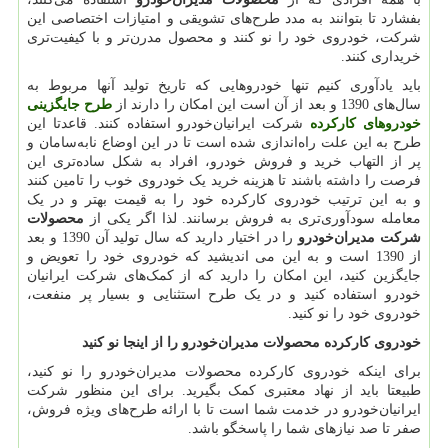
بفشارد تا بتوانند به مدد طرح‌های تشویقی و امتیازات اختصاصی این
شرکت، خودروی خود را نو کنند و محصول مدرن‌تر و با کیفیت‌تری
خریداری کنند.
باید یادآوری کنیم تنها خودروهایی که تاریخ تولید آنها مربوط به
سال‌های 1390 و بعد از آن است این امکان را دارند از
طرح جایگزینی
خودروهای کارکرده
شرکت ایرانیان‌خودرو استفاده کنند. قاعدتا این
طرح به این علت راه‌اندازی شده است تا در این اوضاع نا‌به‌سامان و
پر از التهاب خرید و فروش خودرو، افراد به شکل ساده‌تری این
فرصت را داشته باشند تا هزینه خرید یک خودروی خوب را تامین کنند
و به این ترتیب خودروی کارکرده خود را به قیمت بهتر و در یک
معامله سودآوری‌تری به فروش برسانند. لذا اگر یکی از
محصولات
شرکت
مدیران‌خودرو
را در اختیار دارید که سال تولید آن 1390 و بعد
از 1390 است و به این می اندیشید که خودروی خود را تعویض و
جایگزین کنید، این امکان را دارید که از کمک‌های شرکت ایرانیان
خودرو استفاده کنید و در یک طرح استثنایی و بسیار پر منفعت،
خودروی خود را نو کنید.
خودروی کارکرده محصولات مدیران‌خودرو را از اینجا نو کنید
برای اینکه خودروی کارکرده محصولات مدیران‌خودرو را نو کنید،
طبیعتا باید از نهاد معتبری کمک بگیرید. برای این منظور شرکت
ایرانیان‌خودرو در خدمت شما است تا با ارائه طرح‌های ویژه فروش،
صفر تا صد نیازهای شما را پاسخگو باشد.