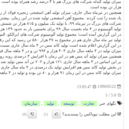
هزار تن بوده است.
یاد شده را ثبت کردند. مجموع آهن اسفنجی تولید شده در این زمان، بیشتر از ۲ میلیون و ۳۶۹ هزار تن 
شرکت های بزرگ در تیرماه ۹۹، با تولید یک میلیون و ۸۱۵ هزار تن شمش فولاد، رشد ۸ درصدی این محصول را رقم زدند.
تولید آلومینیوم در ۴ ماه نخست سال ۹۹ برای نخستین بار به حدود ۱۳۹ هزار تن رسید.
در این گزارش آمده است؛ مجموع تولید آلومینیوم شرکت های ایرالکو، المهدی، هرمزآل، جاجرم و آلومینیوم جنوب به ۱۳۸ هزار و ۷۸۱ تن 
تولید تیر ماه سال جاری هم در مجموع به ۳۷ هزار ۵۸۰ تن رسید که این رقم در مقابل تولید ۲۱ هزار و ۶۱ تن رشد ۷۸ درصدی را به ارمغان آورده است.
در این گزارش اعلام شده است تولید کاتد مس در ۴ ماه سال جاری نسبت به مدت مشابه سال گذشته (۱۳۹۸) افزایش یک درصدی داشته است.
میزان تولید در ۴ ماهه سال جاری ۴۰۳ هزار و ۹۹۴ تن و در ۴ ماهه سال قبل ۴۰۰ هزار و ۶۸۰ تن بوده است.
همچنین میزان تولید آند مس هم در این زمان با افزایش ۳ درصدی روبه رو بوده است.
بر این اساس در ۴ ماهه سال جاری ۱۲۱ هزار و ۲۰۲ تن آند مس تولید شد و میزان تولید در مدت مشابه سال گذشته ۱۱۷ هزار و ۵۶۳ تن بوده است.
در بخش تولید کاتد مس هم افزایش تولید یک درصدی در ۴ ماه سال جاری داشته ایم.
میزان تولید کاتد مس در این زمان ۹۱ هزار و ۸۰ تن بوده و تولید در ۴ ماهه سال گذشته ۹۰ هزار و ۴۱۵ تن شده است.
1399/05/22
13:05:47
5
/
5.0
تگهای خبر:
تجارت
,
توسعه
,
تولید
,
سازمان
این مطلب نیوباکس را پسندیدید؟
(0)
(1)