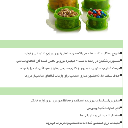
شروع به کار ستاد ساماندهی لکه های صنعتی تهران برای پشتیبانی از تولید
دستور پزشکیان در رابطه با طلب ۴ میلیارد یورویی تامین کنندگان کالاهای اساسی
قیمت گذاری دستوری، خودرو را از کالای مصرفی به ابزار سوداگری تبدیل نموده
حذف سقف ۱۸، ۵ میلیون دلاری استانی برای واردات کالاهای اساسی از مرزها
سفارش استاندارد تهران به استفاده از محافظ های برق برای لوازم خانگی
فتح مقاومت کلیدی بورس
هشدار شدید آبی به تهرانی ها
تعهدات ارزی منقضی شده به دادستانی و تعزیرات می رود