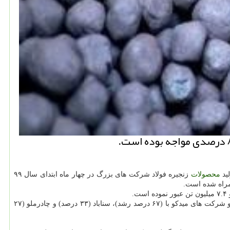
لید
محصولات
زنجیره فولاد شرکت های بزرگ در چهار ماه ابتدای سال ۹۹
آمارها از آن حکایت می کند میزان تولید کنسانتره آهن شرکت های بزرگ در تیرماه سال جاری نسبت به مدت مشابه سال گذشته، ۱۲ درصد رشد یافته و شرکت های میدکو با (۶۷ درصد رشد)، سناباد (۳۳ درصد) و چادرملو (۲۷