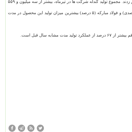
میزان تولید گندله شرکت های بزرگ هم با ۴ درصد رشد همراه بوده است و شرکت های فولاد خراسان و میدکو به ترتیب ۳۶ و ۲۱ درصد رشد تولید را رقم زدند. مجموع تولید گندله شرکت ها در تیرماه، بیشتر از سه میلیون و ۵۵۹
همچنین در تیرماه سال جاری، میزان تولید آهن اسفنجی زنجیره فولاد از رشد ۶ درصدی برخوردار بوده است و شرکت های فولاد خوزستان (رشد ۱۷ درصدی) و فولاد مبارکه (۵ درصد) بیشترین میزان تولید این محصول در مدت