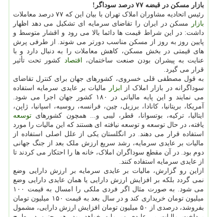
بازار مسکن در قبضه ۷۷ درصد سوداگر!
رئیس اتحادیه مشاوران املاک تهران با بیان این که ۷۷ درصد معاملات
بازار
مسکن در ایران را تقاضای سرمایه ای تشکیل می دهد اظهار
داشت: در این شراط قیمت ها دائما بالا می رود و اقشار متوسط و
پایین روز به روز از مسکن مناسب دورتر می شوند. از طرفی پرش
های قیمتی در بخش مسکن، کاهش معاملات را به دنبال دارد و با
عنایت به پیشران بودن صنعت ساختمان،
اقتصاد
کشور تحت تأثیر
قرار می گیرد.
به قول مصطفی قلی خسروی، کشورهای جهان برای کنترل تقاضای
سوداگرانه در بازار املاک از
ابزار
مالیات بر عایدی سرمایه استفاده
می نمایند و این پایه مالیاتی در ۱۸۰ کشور جهان اجرا می شود.
آمریکا، بریتانیا، کانادا، برزیل، چین، فرانسه، روسیه، اسپانیا، ژاپن،
ایتالیا، ترکیه، بوتسوانا، قطر، لیبی و... همچون کشورهای
توسعه
یافته، در حال توسعه و توسعه نیافته ای هستند که این مالیات را مورد
استفاده قرار می دهند. در انگلستان یکی از علل اصلی استفاده از
مالیات بر عایدی سرمایه، رشد سریع ارزش ملک بعد از جنگ جهانی
دوم بود. در آن مقطع سوداگران املاک، خانه ها را احتکار می کردند تا
از عایدی سرمایه استفاده کنند.
ازاین رو گزارش، مالیات بر عایدی سرمایه بر ارزش دارایی وضع
نمی گردد بلکه بر افزایش ارزش دارایی یا همان عایدی دارایی وضع
می شود. به صورت مثال اگر فردی ملکی را امسال به قیمت ۱۰۰
میلیون تومان خریداری کند و در سال بعد به قیمت ۱۵۰ میلیون تومان
بفروشد، درصدی از ۵۰ میلیون تومان افزایش ارزش دارایی، مشمول
پرداخت مالیات بر عایدی سرمایه خواهد بود. هم چنین در طرح