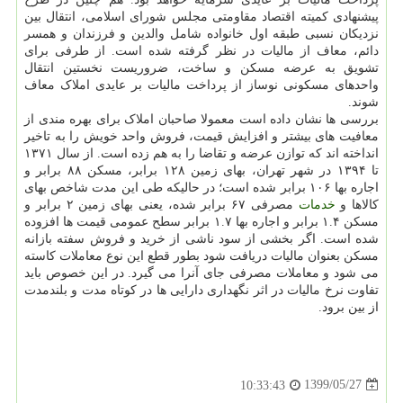
پیشنهادی کمیته اقتصاد مقاومتی مجلس شورای اسلامی، انتقال بین
نزدیکان نسبی طبقه اول خانواده شامل والدین و فرزندان و همسر
دائم، معاف از مالیات در نظر گرفته شده است. از طرفی برای
تشویق به عرضه مسکن و ساخت، ضروریست نخستین انتقال
واحدهای مسکونی نوساز از پرداخت مالیات بر عایدی املاک معاف
شوند.
بررسی ها نشان داده است معمولا صاحبان املاک برای بهره مندی از
معافیت های بیشتر و افزایش قیمت، فروش واحد خویش را به تاخیر
انداخته اند که توازن عرضه و تقاضا را به هم زده است. از سال ۱۳۷۱
تا ۱۳۹۴ در شهر تهران، بهای زمین ۱۲۸ برابر، مسکن ۸۸ برابر و
اجاره بها ۱۰۶ برابر شده است؛ در حالیکه طی این مدت شاخص بهای
کالاها و
خدمات
مصرفی ۶۷ برابر شده، یعنی بهای زمین ۲ برابر و
مسکن ۱.۴ برابر و اجاره بها ۱.۷ برابر سطح عمومی قیمت ها افزوده
شده است. اگر بخشی از سود ناشی از خرید و فروش سفته بازانه
مسکن بعنوان مالیات دریافت شود بطور قطع این نوع معاملات کاسته
می شود و معاملات مصرفی جای آنرا می گیرد. در این خصوص باید
تفاوت نرخ مالیات در اثر نگهداری دارایی ها در کوتاه مدت و بلندمدت
از بین برود.
1399/05/27
10:33:43