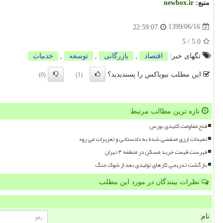
منبع:
newbox.ir
1399/06/16
22:59:07
5
/
5.0
تگهای خبر:
اقتصاد
,
بازرگانی
,
توسعه
,
خدمات
این مطلب نیوباکس را پسندیدید؟
(0)
(1)
تازه ترین مطالب مرتبط
فتح مقاومت کلیدی بورس
تعهدات ارزی منقضی شده به دادستانی و تعزیرات می رود
فهرست قیمت خرید مسکن در منطقه ۴ تهران
بازگشت تدریجی کارهای تولیدی بعد از شوک جنگ
نظرات بینندگان در مورد این مطلب
نام: