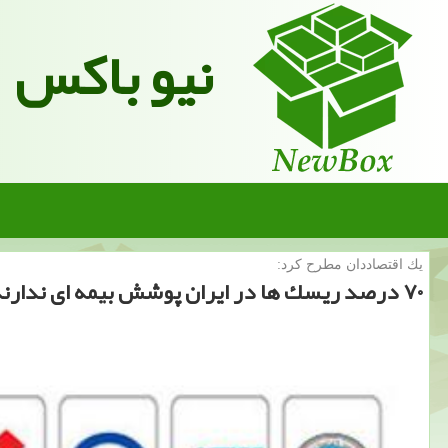
نیو باکس
یك اقتصاددان مطرح كرد:
۷۰ درصد ریسك ها در ایران پوشش بیمه ای ندارند