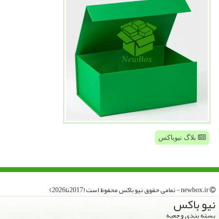
بلاگ نیوباکس
newbox.ir - تمامی حقوق نیو باكس محفوظ است (2017تا2026)
نیو باكس
بسته بندی و جعبه