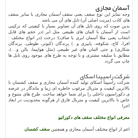
آسمان مجازی
وجه تمایز این نوع سقف یعنی سقف
آسمان مجازی
با سایر سقف
های کاذب (مزیت اصلی آن) تایل های آن می باشد.
بدین صوت که روی تایل های آن تصاویر بسیار با کیفیتی که ترکیبی
است از آسمان با المان های طبیعی مثل ابر (در حجم های قابل
انتخاب یعنی مثلا آسمان ابری یا صاف)؛ درخت (در انواع مختلف :
افرا، کاج، شکوفه، پاییزی و...) پرندگان (کبوتر، طوطی، پرندگان
شکاری) و حتی المان های غیر طبیعی (مثل هواپیما، بالن و....)،
مطابق با سلیقه مشتری و با توجه به طرح های موجود روی تایل ها
چاپ می گردد.
شرکت راسپینا اسکای
شرکت راسپینا اسکای تولید کننده آسمان مجازی و سقف کشسان با
بالاترین کیفیت و متریال مرغوب خاطره ای زیبا و ماندگار در عرصه
ی دکوراسیون داخلی را برای شما خواهد ساخت. طرح های متنوع و
خاص با بالاترین کیفیت و متریال فارق از هرگونه محدودیت در ابعاد
اجرا
معرفی انواع مختلف سقف های دکوراتیو
اعم از انواع مختلف آسمان مجازی و همچنین
سقف کشسان