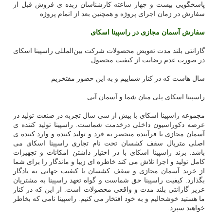
پاسخگویی بیست و چهار ساعته کارشناسان زبده ی فروش قبل از
سفارش در زمان اجرای پروژه و همچنین بعد از اتمام پروژه
سفارش آسمان مجازی در راسپینا اسکای
گارانتی بلند مدت تعویض محصولات شرکت بین‌المللی راسپینا اسکای
در صورت عدم رضایت از کیفیت محصول
سال هاست که در کنار شماییم و به این حضور مفتخریم
راسپینا اسکای پلی میان شما و آسمان آبی
مجموعه راسپینا اسکای با بیش از سی سال تجربه در صنعت تولید در
عرصه دکوراسیون داخلی درخدمت شماست. راسپینا تولید کننده ی
آسمان مجازی با فرآینده منحصر به فرد و تولید کننده و وارد کننده ی
اصلی متریال سقف کشسان تحت نام تجاری راسپینا اسکای می
باشد. برند راسپینا اسکای با در اختیار داشتن امکانات و تجهیزات
کامل تولید و اجرا تلاش می کند خاطره ای زیبا و ماندگار را برای شما
از خرید آسمان مجازی و سقف کشسان با کیفیت جهانی به یادگار
بگذارد. کیفیت راسپینا حق شماست و گواه تعهد راسپینا به مشتریان
عزیز گارانتی بلند مدت و واقعی محصولات است. از این که در کنار
ما هستید خوشحالیم و به خود افتخار می کنیم. راسپینا نامی که بخاطر
خواهید سپرد.