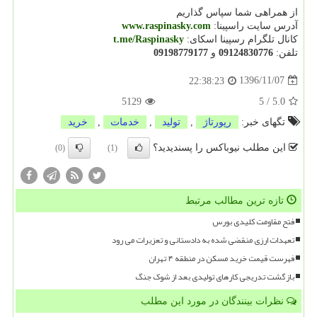
از همراهی شما سپاس گذاریم
آدرس سایت راسپینا:
www.raspinasky.com
کانال تلگرام رسپینا اسکای:
t.me/Raspinasky
تلفن:
09124830776
و
09198779177
1396/11/07
22:38:23
5129
5
/
5.0
تگهای خبر:
رپورتاژ
,
تولید
,
خدمات
,
خرید
این مطلب نیوباکس را پسندیدید؟
(0)
(1)
تازه ترین مطالب مرتبط
فتح مقاومت کلیدی بورس
تعهدات ارزی منقضی شده به دادستانی و تعزیرات می رود
فهرست قیمت خرید مسکن در منطقه ۴ تهران
بازگشت تدریجی کارهای تولیدی بعد از شوک جنگ
نظرات بینندگان در مورد این مطلب