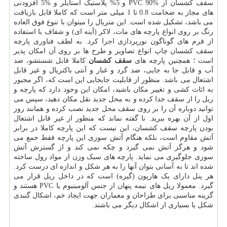
سقف کشسان از %90 PVC و 5% پلاستیک استایلر و %5 افزودنی
های مجاز به ضخامت 0.8 تا 1 میلی متر است که کاملا قابل بازیافت
می باشد، تشکیل شده است. این متریال را میتوان با تنوع فوق العاده
رنگ بر روی انواع پارچه های مات، لاکر (آینه ای) و شفاف با استفاده
از فرم های گوناگون نورپردازی اجرا کرد. به لطف فناوری پارچه
سقف کشسان چاپ انواع تصاویر و طرح ها بر روی آن امکان پذیر
است ؛ همچنین پارچه های
سقف کشسان
کاملا قابل شستشو، ضد
آب و قابل جا به جایی، ضد گرد و غبار و آنتی باکتریال و غیر قابل
اشتعال می باشد. منظور از قابلیت جابجایی این است که، اگر مجبور
به اثاث کشی و تغییر مکان باشید، امکان این وجود دارد که پارچه و
ریل را از سقف جدا کرده و به محل جدید نقل مکان دهید، سپس می
توانید دوباره آن را بر روی سقف محل جدید نصب کرده و همانند روز
اول از آن بهره ببرید. نا گفته نماند که منظور از غیر قابل اشتعال
بودن پارچه سقف کشسان، این نیست که این پارچه کاملا در برابر
آتش مقاوم است، بلکه هنگام آتش سوزی این پارچه فقط جمع می
شود و هرگز آتش نمی گیرد و چکه نمی کند و از گسترش آتش
سوزی جلوگیری می نماید. پارچه های سبک وزن از مواد رول ساخته
شده اند تا به آسانی بتوان آنها را به هر شکل و اندازه ای درست کرد.
هر پنل دارای یک هارپون (گیره) است که در داخل ریل قرار می
گیرد. معمولا ریل های نیمه پنهان از جنس آلومینیوم یا PVC هستند و
گزینه مناسبی برای طراحان و معماران جهت ایجاد خم، اشکال گنبدی
شکل یا بسیاری از اشکال دیگر می باشند.