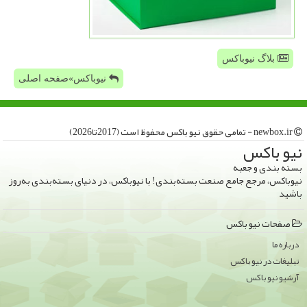
بلاگ نیوباکس
نیوباکس»صفحه اصلی
newbox.ir - تمامی حقوق نیو باكس محفوظ است (2017تا2026)
نیو باكس
بسته بندی و جعبه
نیوباکس، مرجع جامع صنعت بسته‌بندی! با نیوباکس، در دنیای بسته‌بندی به‌روز
باشید
صفحات نیو باكس
درباره ما
تبلیغات در نیو باكس
آرشیو نیو باكس