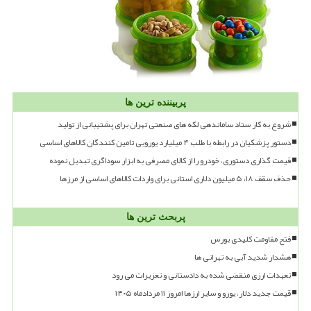
پربیننده ترین ها
شروع به کار ستاد ساماندهی لکه های صنعتی تهران برای پشتیبانی از تولید
دستور پزشکیان در رابطه با طلب ۴ میلیارد یورویی تامین کنندگان کالاهای اساسی
قیمت گذاری دستوری، خودرو را از کالای مصرفی به ابزار سوداگری تبدیل نموده
حذف سقف ۱۸، ۵ میلیون دلاری استانی برای واردات کالاهای اساسی از مرزها
پربحث ترین ها
فتح مقاومت کلیدی بورس
هشدار شدید آبی به تهرانی ها
تعهدات ارزی منقضی شده به دادستانی و تعزیرات می رود
قیمت جدید دلار، یورو و سایر ارزها امروز ۱۱ مردادماه ۱۴۰۵