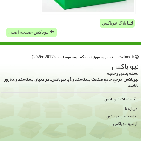
بلاگ نیوباکس
نیوباکس»صفحه اصلی
newbox.ir - تمامی حقوق نیو باكس محفوظ است (2017تا2026)
نیو باكس
بسته بندی و جعبه
نیوباکس، مرجع جامع صنعت بسته‌بندی! با نیوباکس، در دنیای بسته‌بندی به‌روز
باشید
صفحات نیو باكس
درباره ما
تبلیغات در نیو باكس
آرشیو نیو باكس