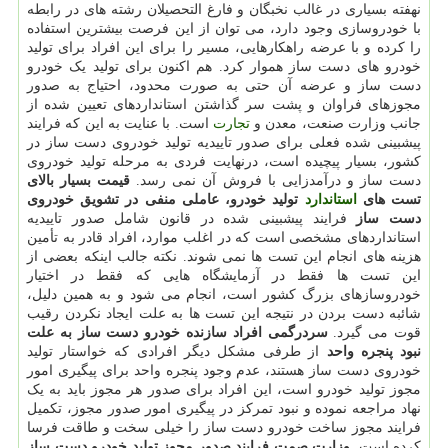
نهفته بسیاری در غالب نخبگان و فارغ التحصیلان رشته های در رابطه
با خودروسازی وجود دارد، می توان از این فرصت بیشترین استفاده
را کرده و با عرضه راهکارهایی، مسیر را برای این افراد برای تولید
خودرو های دست ساز هموار کرد. هم اکنون برای تولید یک خودرو
دست ساز و عرضه آن حتی به صورت محدود، احتیاج به صدور
مجوزهای فراوان و پشت سر گذاشتن استانداردهای تعیین شده از
جانب وزارت صنعت، معدن و
تجارت
است. با عنایت به این که فرایند
پیشبینی شده فعلی برای صدور تاییدیه تولید خودروی دست ساز در
کشور، بسیار پیچیده است، درنهایت فردی به مرحله تولید خودروی
دست ساز و درآمدزایی با فروش آن نمی رسد.
قیمت بسیار بالای
تست های
استاندارد
تولید خودرو، عاملی منفی در تشویق خودروی
دست ساز
فرایند پیشبینی شده در قانون شامل صدور تاییدیه
استانداردهای مشخصی است که در اغلب موارد، افراد قادر به تأمین
هزینه های انجام این تست ها نمی شوند. نکته جالب اینکه بعضی از
این تست ها فقط در آزمایشگاه هایی که فقط در اختیار
خودروسازهای بزرگ کشور است، انجام می شود و به همین دلیل،
شائبه دست بردن در نتیجه این تست ها به علت ایجاد نکردن رقیب
قوت می گیرد.
سردرگمی افراد سازنده خودرو دست ساز به علت
نبود پنجره واحد
از طرفی مشکل دیگر افرادی که خواستار تولید
خودروی دست ساز هستند، عدم وجود پنجره واحد برای پیگیری امور
مجوز تولید خودرو است، این افراد برای صدور هر مجوز باید به یک
نهاد مراجعه نموده و نبود تمرکز در پیگیری امور صدور مجوز، تکمیل
فرایند مجوز ساخت خودرو دست ساز را خیلی سخت و طاقت فرسا
کرده است.
وزارت صمت فرایند صدور مجوز تولید خودرو دست ساز