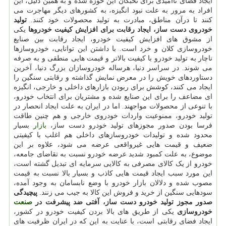
ایجاد فضای ناامیدی برای نخبگان این حوزه شده و به همین دلیل، این
افراد به مرور به علت نبود انگیزه، به کشورهای دیگر مهاجرت می
کنند تا درآن مناطق، مبادرت به تولید محصولات خود کنند.
تولید
خودروی دست ساز، ایجاد رقابت برای افزایش کیفیت خودروها
یکی
از مشوق های افزایش کیفیت خودرو، ایجاد رقابت بین صنایع
خودروسازی کلان و خرد است. با داشتن این توانایی، خودروسازها
ناچار به تولید خودرو با کیفیت بالاتر و قیمت هایی منطقی و به صرفه
می شوند. در سراسر دنیا، هرساله خودروسازان بزرگ دنیا، آخرین
دستاوردهای خویش را در معرض نمایش گذاشته و رقابتی سنگین را
ایجاد می کنند، کوشش برای ربودن بازارهای داخلی و خارجی، انگیزه
ای مضاعف را برای این صنایع شده و مشتریان برای انتخاب خودرو،
با تنوعی از محصولات مواجهند. اما در ایران به علت ایجاد انحصار در
تولید خودرو، ممنوعیت واردات خودروی خارجی و هم چنین طاقت
فرسا بودن صدور مجوزهای تولید خودرو دست ساز،
بازار
بسیار
محدود شده و تولیدات خودروسازهای داخلی هم اغلب با کیفیتی
ضعیف و قیمت هایی غیرواقعی عرضه می شود، علاوه بر این
موضوع، به علت کمبود شدید عرضه خودرو نسبت به تقاضای جامعه،
خودرو از یک کالای مصرفی به کالایی سرمایه ای تبدیل گشته است،
این مورد سبب ایجاد قیمت هایی کاذب و بسیار بالا نسبت به قیمت
مصوب شده و دلالان بازار خودرو با وضع نابسامان به وجود آمده،
سودهایی سنگین از خرید و فروش این کالا به جیب می زنند.
پیچیدگی
صدور مجوز تولید خودرو دست ساز، آفتی ضد پیشرفت در
صنعت
خودروسازی
یکی از طریق های بالا بردن کیفیت خودرو در کشور،
ایجاد فضای رقابتی است، با عنایت به این که در ایران ظرفیت های