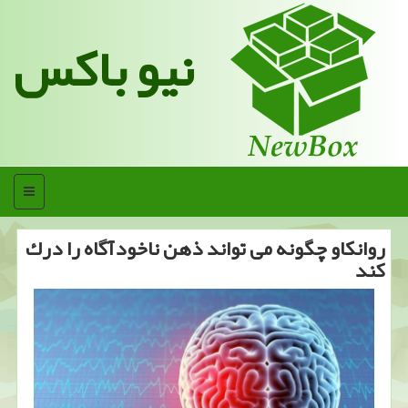
نیو باکس
منو
روانكاو چگونه می تواند ذهن ناخودآگاه را درك
كند