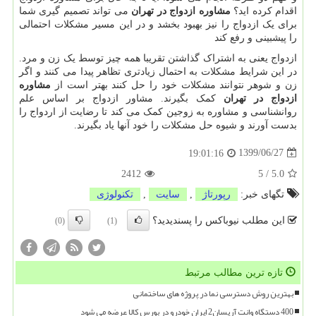
اقدام کرده اید؟
مشاوره ازدواج در تهران
می تواند تصمیم گیری شما
برای یک ازدواج را نیز بهبود بخشد و در این مسیر مشکلات احتمالی
را پیشبینی و رفع کند
ازدواج یعنی به اشتراک گذاشتن تقریبا همه چیز توسط یک زن و مرد.
در این شرایط مشکلات به احتمال زیادتری تظاهر پیدا می کنند و اگر
زن و شوهر نتوانند مشکلات خود را حل کنند بهتر است از
مشاوره
ازدواج در تهران
کمک بگیرند. مشاور ازدواج بر اساس علم
روانشناسی و مشاوره به زوجین کمک می کند تا رضایت از اردواج را
بدست آورند و شیوه حل مشکلات را خود آنها یاد بگیرند.
1399/06/27
19:01:16
2412
5
/
5.0
تگهای خبر:
رپورتاژ
,
سایت
,
تكنولوژی
این مطلب نیوباکس را پسندیدید؟
(0)
(1)
تازه ترین مطالب مرتبط
بهترین روش دسترسی نما در پروژه های ساختمانی
400 دستگاه وانت آریسان2 ایران خودرو در بورس کالا عرضه می شود