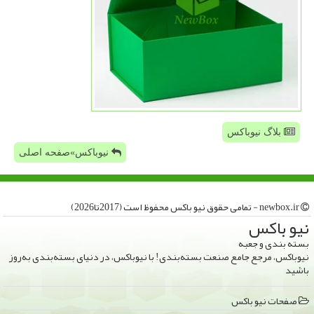
بلاگ نیوباکس
نیوباکس»صفحه اصلی
newbox.ir - تمامی حقوق نیو باكس محفوظ است (2017تا2026)
نیو باكس
بسته بندی و جعبه
نیوباکس، مرجع جامع صنعت بسته‌بندی! با نیوباکس، در دنیای بسته‌بندی به‌روز
باشید
صفحات نیو باكس