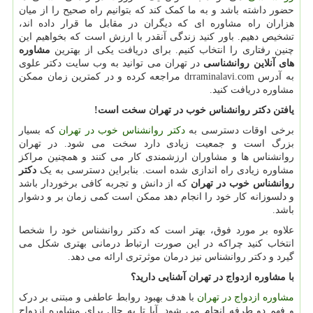
حضور داشته باشد و به ما کمک کند که بتوانیم راه صحیح را از میان
هزاران راه مشاوره ای که دیگران در مقابل ما قرار داده اند،
تشخیص دهیم. باور کنید زندگی آنقدر با ارزش است که بخواهیم این
چنین رفتاری را انتخاب کنیم. برای دریافت یکی از بهترین
مشاوره
های آنلاین روانشناسی
در تهران می توانید به وب سایت دکتر علوی
به آدرس
drraminalavi.com
مراجعه کرده و در کمترین زمان ممکن
مشاوره دریافت کنید.
یافتن دکتر روانشناس خوب در تهران سخت است!
برخی اوقات دسترسی به
دکتر روا‌نشناس خوب در تهران
که بسیار
بزرگ است و جمعیت زیادی دارد سخت می شود. در تهران
روا‌نشناس ها و مشاوران ارزشمندی کار می کنند و همچنین مراکز
مشاوره زیادی راه اندازی شده است. بنابراین دسترسی به یک
دکتر
روانشناس خوب در تهران
که از دانش و تجربه کافی برخوردار باشد
و دلسوزانه کار خود را انجام دهد ممکن است کمی زمان بر و دشوار
باشد.
علاوه بر مورد فوق، بهتر است که دکتر روانشناس خود را شخصا
انتخاب کنید چراکه در این صورت ارتباط درمانی بهتری شکل می
گیرد و دکتر روانشناس نیز درمان موثرتری ارائه می دهد.
با مشاوره ازدواج در تهران آشنایی دارید؟
مشاوره ازدواج در تهران
با هدف بهبود روابط عاطفی و مبتنی بر درک
و فهم دو طرفه انجام می شود. آیا تا به حال برای مشاوره ازدواج