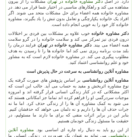
دارد. در اصل
دکتر مشاوره خانواده در تهران
مشکلات را از بیرون
مشاهده می کند و راهکارهای مناسبی در اختیار شما قرار می دهد. در
مشاوره خانواده همه اعضاء برای حل مشکلات متحد می شوند. اگر
افراد یک خانواده یکپارچگی و تعامل بدون تنش را یاد بگیرند، مشاوره
خانواده کار خود را به خوبی انجام داده است.
دکتر مشاوره خانواده
خوب علاوه بر مشکلات بین فردی بر اختلالات
درون فردی نیز تمرکز می کند و سلامت خانواده را در گرو سلامت
همه اعضاء می بیند.
دکتر مشاوره خانواده در تهران
فرایند درمان را
بلند مدت برنامه ریزی نمی کند اما خانواده ها را تا رسیدن به هدف
مطلوب پیگیری می کند. در مشاوره خانواده لازم است که به مشاور
خود و علم روانشناسی اعتماد کنید.
مشاوره آنلاین روانشناسی به سرعت در حال پذیرش است
مشاوره آنلاین روانشناسی
بر اساس پژوهش های صورت گرفته یک
نوع مشاوره اثربخش و مفید به حساب می آید. جالب این است که
اکثر مشکلاتی که در کنار زندگی انسانی قرار گرفته اند و امروزه
موجبات سردرگمی او را فراهم کرده اند تماما جز امکاناتی هستند که
می شود به کمک مشاوره آن ها را از زندگی حذف کرد. اما ما نه
جرات حذف آن ها را داریم و نه دلمان می خواهد که حذفشان کنیم.
بنابر این در برابر اثرات منفی که برای ما دارند ما مسئولیم، در
حقیقت ما مسئول زندگی خودمان هستیم.
از این رو باید به دنبال راه چاره ای اساسی بود.
مشاوره آنلاین
روانشناسی
می تواند به عنوان یک ضرورت در زندگی انسانی ما