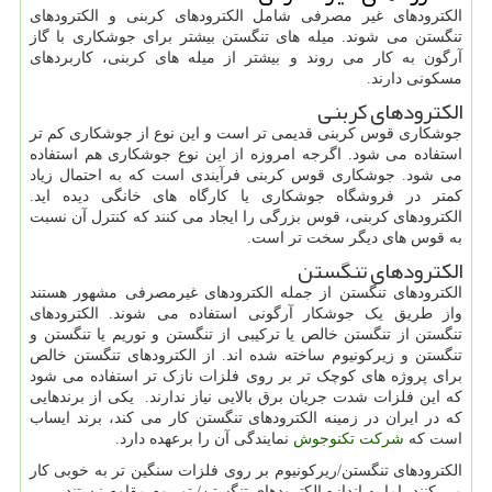
الکترودهای غیر مصرفی شامل الکترودهای کربنی و الکترودهای
تنگستن می شوند. میله های تنگستن بیشتر برای جوشکاری با گاز
آرگون به کار می روند و بیشتر از میله های کربنی، کاربردهای
مسکونی دارند.
الکترودهای کربنی
جوشکاری قوس کربنی قدیمی تر است و این نوع از جوشکاری کم تر
استفاده می شود. اگرجه امروزه از این نوع جوشکاری هم استفاده
می شود. جوشکاری قوس کربنی فرآیندی است که به احتمال زیاد
کمتر در فروشگاه جوشکاری یا کارگاه های خانگی دیده اید.
الکترودهای کربنی، قوس بزرگی را ایجاد می کنند که کنترل آن نسبت
به قوس های دیگر سخت تر است.
الکترودهای تنگستن
الکترودهای تنگستن از جمله الکترودهای غیرمصرفی مشهور هستند
واز طریق یک جوشکار آرگونی استفاده می شوند. الکترودهای
تنگستن از تنگستن خالص یا ترکیبی از تنگستن و توریم یا تنگستن و
تنگستن و زیرکونیوم ساخته شده اند. از الکترودهای تنگستن خالص
برای پروژه های کوچک تر بر روی فلزات نازک تر استفاده می شود
که این فلزات شدت جریان برق بالایی نیاز ندارند. یکی از برندهایی
که در ایران در زمینه الکترودهای تنگستن کار می کند، برند ایساب
است که
شرکت تکنوجوش
نمایندگی آن را برعهده دارد.
الکترودهای تنگستن/ریرکونیوم بر روی فلزات سنگین تر به خوبی کار
می کنند، اما به اندازه الکترودهای تنگستن/ توریوم مقاوم نیستند.