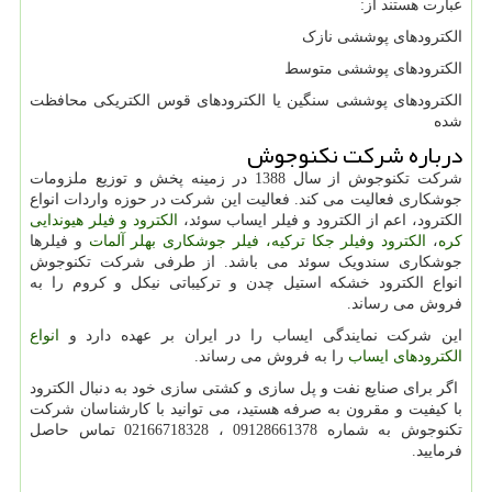
عبارت هستند از:
الکترودهای پوششی نازک
الکترودهای پوششی متوسط
الکترودهای پوششی سنگین یا الکترودهای قوس الکتریکی محافظت
شده
درباره شرکت نکنوجوش
شرکت تکنوجوش از سال 1388 در زمینه پخش و توزیع ملزومات
جوشکاری فعالیت می کند. فعالیت این شرکت در حوزه واردات انواع
الکترود، اعم از الکترود و فیلر ایساب سوئد،
الکترود و فیلر هیوندایی
کره
،
الکترود وفیلر جکا ترکیه،
فیلر جوشکاری بهلر آلمات
و فیلرها
جوشکاری سندویک سوئد می باشد. از طرفی شرکت تکنوجوش
انواع الکترود خشکه استیل چدن و ترکیباتی نیکل و کروم را به
فروش می رساند.
این شرکت نمایندگی ایساب را در ایران بر عهده دارد و
انواع
الکترودهای ایساب
را به فروش می رساند.
اگر برای صنایع نفت و پل سازی و کشتی سازی خود به دنبال الکترود
با کیفیت و مقرون به صرفه هستید، می توانید با کارشناسان شرکت
تکنوجوش به شماره 09128661378 ، 02166718328 تماس حاصل
فرمایید.