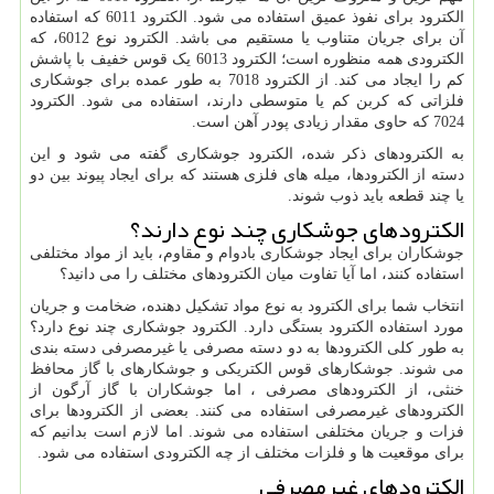
الکترود برای نفوذ عمیق استفاده می شود. الکترود 6011 که استفاده
آن برای جریان متناوب یا مستقیم می باشد. الکترود نوع 6012، که
الکترودی همه منظوره است؛ الکترود 6013 یک قوس خفیف با پاشش
کم را ایجاد می کند. از الکترود 7018 به طور عمده برای جوشکاری
فلزاتی که کربن کم یا متوسطی دارند، استفاده می شود. الکترود
7024 که حاوی مقدار زیادی پودر آهن است.
به الکترودهای ذکر شده، الکترود جوشکاری گفته می شود و این
دسته از الکترودها، میله های فلزی هستند که برای ایجاد پیوند بین دو
یا چند قطعه باید ذوب شوند.
الکترودهای جوشکاری چند نوع دارند؟
جوشکاران برای ایجاد جوشکاری بادوام و مقاوم، باید از مواد مختلفی
استفاده کنند، اما آیا تفاوت میان الکترودهای مختلف را می دانید؟
انتخاب شما برای الکترود به نوع مواد تشکیل دهنده، ضخامت و جریان
مورد استفاده الکترود بستگی دارد. الکترود جوشکاری چند نوع دارد؟
به طور کلی الکترودها به دو دسته مصرفی یا غیرمصرفی دسته بندی
می شوند. جوشکارهای قوس الکتریکی و جوشکارهای با گاز محافظ
خنثی، از الکترودهای مصرفی ، اما جوشکاران با گاز آرگون از
الکترودهای غیرمصرفی استفاده می کنند. بعضی از الکترودها برای
فزات و جریان مختلفی استفاده می شوند. اما لازم است بدانیم که
برای موقعیت ها و فلزات مختلف از چه الکترودی استفاده می شود.
الکترودهای غیرمصرفی