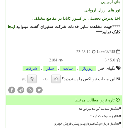
های اروپایی
.
تور های ارزان اروپایی
اخذ پذیرش تحصیلی در کشور کانادا در مقاطع مختلف
.
****جهت مشاهده سایر خدمات شرکت سفیران گشت میتوانید
اینجا
کلیک نمایید***
1399/07/30
23:28:12
2184
5
/
5.0
تگهای خبر:
رپورتاژ
,
سایت
,
سفر
,
شركت
این مطلب نیوباکس را پسندیدید؟
(0)
(1)
تازه ترین مطالب مرتبط
هشدار شدید آبی به تهرانی ها
طلا باز هم شدت گرفت
هشدار درباره ی کلاهبرداری در پیش فروش خودرو