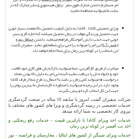
امر مستلزم داشتن مدارک قوی سفر – تراول هیستوری و سایر مدارک که در
سایت ما میتوانید مشاهده نمایید.
ویزای تحصیلی کانادا : کانادا به دلیل کیفیت تحصیل بالا مقصد بسیار خوبی
جهت تحصیل و زندگی موقت در زمان تحصیل میباشد که اجازه کار و بستر
خوبی جهت جذب دانش آموختگان فراهم مینماید. داشتن
حداقل نمره
ایلتس 6.5
این امر را میتواند براحتی برای شمامحقق نماید. سفیران گشت
این خدمات را در کوتاه ترین زمان برای شما انجام خواهد داد.
مهاجرت از طریق کارآفرینی: شما میتوانید با ارائه پلن های کاری خود اقامت
خود و خانواده تان را دریافت نمایید البته این امر به دلیل بالا بودن تعداد
درخواست ها میتواند کمی زمان بر باشد یا احتمال رد طرح شما از طرف کانادا
وجود دارد.در این زمینه میتوانید با مشاوره با کارشناسان ما بهترین روش را
جهت این کار انتخاب کرده و پیش بگبربد.
شرکت سفیران گشت امروز با سابقه 10 ساله در صنعت گردشگری
خدمات تخصصی در زمینه گردشگری و ویزا های کشور های مختلف با
نیروی کار تخصصی به شما ارائه میدهد.
خدمات اخذ ویزای کانادا با نازلترین قیمت – خدمات رفع ریجکتی و
اخذ نت آفیسر در کوتاه ترین زمان.
خدمات ویزای شینگن از کشور های ایتالیا ، مجارستان و فرانسه – تور