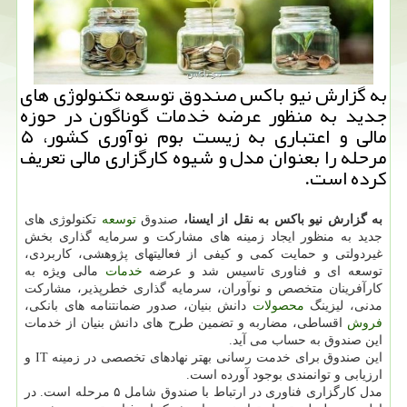
به گزارش نیو باكس صندوق توسعه تكنولوژی های
جدید به منظور عرضه خدمات گوناگون در حوزه
مالی و اعتباری به زیست بوم نوآوری كشور، ۵
مرحله را بعنوان مدل و شیوه كارگزاری مالی تعریف
كرده است.
به گزارش نیو باکس به نقل از ایسنا،
صندوق
توسعه
تکنولوژی های
جدید به منظور ایجاد زمینه های مشارکت و سرمایه گذاری بخش
غیردولتی و حمایت کمی و کیفی از فعالیتهای پژوهشی، کاربردی،
توسعه ای و فناوری تاسیس شد و عرضه
خدمات
مالی ویژه به
کارآفرینان متخصص و نوآوران، سرمایه گذاری خطرپذیر، مشارکت
مدنی، لیزینگ
محصولات
دانش بنیان، صدور ضمانتنامه های بانکی،
فروش
اقساطی، مضاربه و تضمین طرح های دانش بنیان از خدمات
این صندوق به حساب می آید.
این صندوق برای خدمت رسانی بهتر نهادهای تخصصی در زمینه IT و
ارزیابی و توانمندی بوجود آورده است.
مدل کارگزاری فناوری در ارتباط با صندوق شامل ۵ مرحله است. در