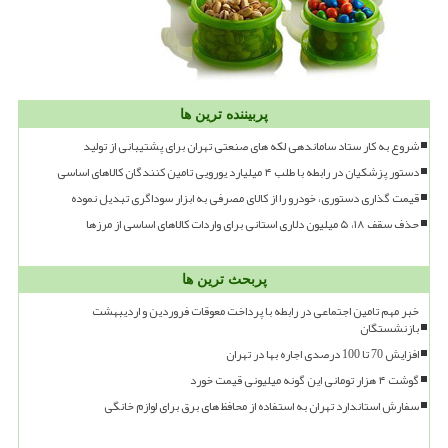
پربیننده ترین ها
شروع به کار ستاد ساماندهی لکه های صنعتی تهران برای پشتیبانی از تولید
دستور پزشکیان در رابطه با طلب ۴ میلیارد یورویی تامین کنندگان کالاهای اساسی
قیمت گذاری دستوری، خودرو را از کالای مصرفی به ابزار سوداگری تبدیل نموده
حذف سقف ۱۸، ۵ میلیون دلاری استانی برای واردات کالاهای اساسی از مرزها
پربحث ترین ها
خبر مهم تامین اجتماعی در رابطه با پرداخت معوقات فروردین و اردیبهشت
بازنشستگان
افزایش 70 تا 100 درصدی اجاره بها در تهران
گوشت ۴ هزار تومانی این گونه میلیونی قیمت خورد
سفارش استاندارد تهران به استفاده از محافظ های برق برای لوازم خانگی