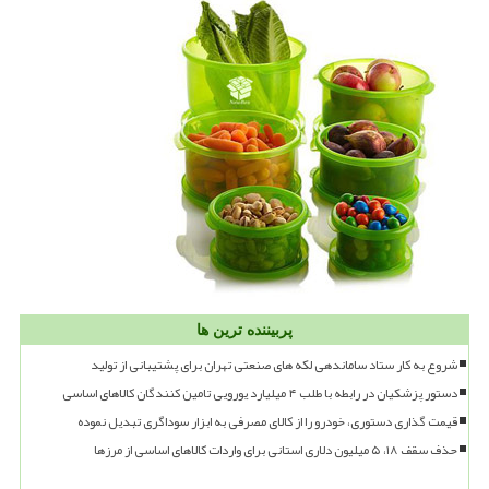
پربیننده ترین ها
شروع به کار ستاد ساماندهی لکه های صنعتی تهران برای پشتیبانی از تولید
دستور پزشکیان در رابطه با طلب ۴ میلیارد یورویی تامین کنندگان کالاهای اساسی
قیمت گذاری دستوری، خودرو را از کالای مصرفی به ابزار سوداگری تبدیل نموده
حذف سقف ۱۸، ۵ میلیون دلاری استانی برای واردات کالاهای اساسی از مرزها