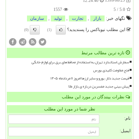
1399/08/25
12:24:40
1557
5
/
5.0
تگهای خبر:
بازار
,
تجارت
,
تولید
,
سازمان
این مطلب نیوباکس را پسندیدید؟
(0)
(1)
تازه ترین مطالب مرتبط
سفارش استاندارد تهران به استفاده از محافظ های برق برای لوازم خانگی
فتح مقاومت کلیدی بورس
قیمت جدید دلار، یورو و سایر ارزها امروز ۱۱ مردادماه ۱۴۰۵
پیش بینی جدید مفسرین درباره ی بازار طلا
نظرات بینندگان در مورد این مطلب
نظر شما در مورد این مطلب
نام:
ایمیل: