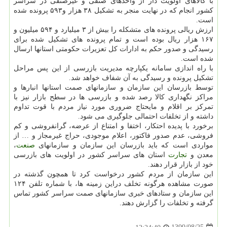
با کالاهای اولویت دار از واحدهای صنفی و غیرصنفی در سراسر
کشور انجام که در نهایت منجر به تشکیل ۳۸ هزار و۵۹۳ پرونده شده
است.
ارزش ریالی پرونده های متشکله را بیش از ۳ میلیارد و ۵۹۴ میلیون و
۱۶۷ هزار ریال بوده است و تمام پرونده های تشکیل شده برای
رسیدگی و صدور حکم به ادارات کل تعزیرات حکومتی استانها ارسال
شده است.
با راه اندازی سامانه یکپارچه مدیریت بازرسی از این پس مراحل
تشکیل پرونده و رسیدگی به آن شفاف خواهد شد.
توسط بازرسان این سازمان و سازمانهای صمت استانها انبارها و
مراکز نگهداری کالا رصد شده و بازرسی ها در سطح بازار نیز با
تمرکز بر اقلام و مایحتاج ضروری مورد نیاز مردم با قوت تداوم
داشته و از تخلفات احتمالی جلوگیری می شود.
برخورد با پدیده احتکار، اختفا و امتناع از عرضه، گرانفروشی و کم
فروشی، عدم صدور فاکتور، اعلام موجودی، حراج غیرمجاز و … از
مواردی است که باید بازرسان این سازمان و سازمانهای
صنعت
،
معدن و
تجارت
استان های سراسر کشور در اولویت های بازرسی
خود از بازار قرار دهند.
این سازمان از مردم کشور درخواست کرد تا همچون گذشته در
صورت مشاهده هرگونه تخلف دراین زمینه ها، با شماره تلفن ۱۲۴
این سازمان و ستادهای خبری سازمانهای صمت سراسر کشور تماس
گرفته و تخلفات را گزارش دهند.