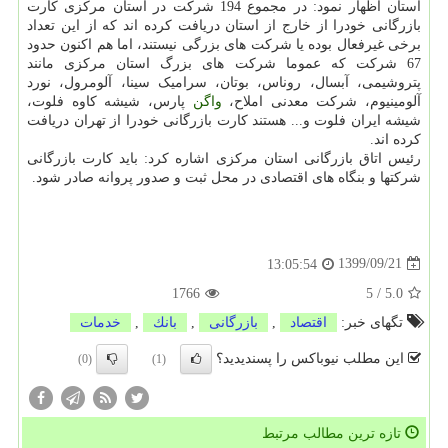
استان اظهار نمود: در مجموع 194 شرکت در استان مرکزی کارت
بازرگانی خودرا از خارج از استان دریافت کرده اند که از این تعداد
برخی غیرفعال بوده یا شرکت های بزرگی نیستند، اما هم اکنون حدود
67 شرکت که عموما شرکت های بزرگ استان مرکزی مانند
پتروشیمی، آبسال، روناس، بوتان، سرامیک سینا، آلومرول، نورد
آلومینیوم، شرکت معدنی املاح،
واگن
پارس، شیشه کاوه فلوت،
شیشه ایران فلوت و... هستند کارت بازرگانی خودرا از تهران دریافت
کرده اند.
رئیس اتاق بازرگانی استان مرکزی اشاره کرد: باید کارت بازرگانی
شرکتها و بنگاه های اقتصادی در محل ثبت و صدور پروانه صادر شود.
1399/09/21
13:05:54
1766
5
/
5.0
تگهای خبر:
اقتصاد
,
بازرگانی
,
بانك
,
خدمات
این مطلب نیوباکس را پسندیدید؟
(0)
(1)
تازه ترین مطالب مرتبط