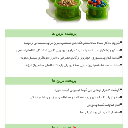
پربیننده ترین ها
شروع به کار ستاد ساماندهی لکه های صنعتی تهران برای پشتیبانی از تولید
دستور پزشکیان در رابطه با طلب ۴ میلیارد یورویی تامین کنندگان کالاهای اساسی
قیمت گذاری دستوری، خودرو را از کالای مصرفی به ابزار سوداگری تبدیل نموده
حذف سقف ۱۸، ۵ میلیون دلاری استانی برای واردات کالاهای اساسی از مرزها
پربحث ترین ها
گوشت ۴ هزار تومانی این گونه میلیونی قیمت خورد
سفارش استاندارد تهران به استفاده از محافظ های برق برای لوازم خانگی
فتح مقاومت کلیدی بورس
هشدار شدید آبی به تهرانی ها
جدیدترین ها