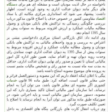
ناخواسته در حال اذیت مودیان است و مشغله ای هم برای
دستگاه
های دیگر مانند دیوان عدالت اداری به وجود آورده است، اظهار
داشت: پیشنهاد می شود که استانداری مرکزی مکاتبه ای با ستاد
اقتصاد
مقاومتی کشور در خصوص حذف یا اصلاح قانون مذکور درباب
بررسی چگونگی رسیدگی به تراکنش های بانکی مودیان و وصول
مطالبه مالیات عملکرد و ارزش افزوده مربوط به سنوات پیش از
سال 1395 انجام دهد.
وی ادامه داد: اتاق بازرگانی استان مرکزی دادخواستی مبتنی بر
اعتراض به بررسی و ورود واحدهای مالیاتی به تراکنش های بانکی
مودیان و وصول مطالبه مالیات عملکرد و ارزش افزوده مربوط به
سنوات پیش از سال 1395 به دیوان عدالت اداری جهت ستاندن رای
وحدت رویه دیوان تهیه و اقدام نماید، همین طور اداره کل امور
مالیاتی استان تا تعیین و صدور رای نهایی دیوان عدالت اداری، حداقل
به مدت سه ماه نسبت به صدور رای و تشخیص مالیات متمم نسبت
به پرونده های موضوع مصوبه امتناع داشته باشد.
بیگی با اعلان اینکه اعتقاد داریم که این مصوبه و دستورالعمل فراتر و
حتی مغایر قانون است، اضافه کرد: طبق ماده 96 قانون
خدمات
کشوری اگر مصوبه ای مغایر قانون باشد، می توان آنرا به انجام
نرساند، اما سازمان امور مالیاتی استان تاکید بسیاری دارد که این
مصوبه، دستور سازمان امور مالیاتی است و باید اجرائی شود، در
صورتیکه طبق ماده مذکور می توان آنرا به انجام نرساند تا اصلاح یا
تعیین تکلیف صورت گیرد.
وی درباب انتقال کارت های بازرگانی بنگاه های اقتصادی به داخل