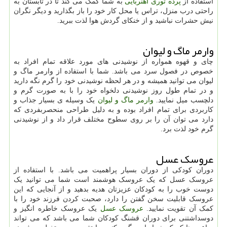
استفاده از
پرده توری آهنربایی
به شما کمک می کند تا در تابستان به
راحتی درب منزل، تراس یا محل کار خود را باز بگذارید و دیگر نگران
نیش حشرات نباشید و از خنکای گردش هوا لذت ببرید.
وارمر ماگ و لیوان
چای و قهوه همواره از نوشیدنی های مورد علاقه تمام افراد به
خصوص در فصول سرد می باشد. شما با استفاده از وارمر ماگ و
لیوان می توانید همیشه و در هر لحظه نوشیدنی خود را گرم نگه دارید
و در تمام طول روز نوشیدنی دلخواه خود را با به صورت گرم و
دلچسب میل نمایید.
وارمر ماگ و لیوان
یک وسیله ی بسیار جذاب و
کاربردی برای تمام افراد بوده و به دلیل طراحی منحصربفردی که
دارد می توان آن را بر روی سطوح مختلف قرار داد و از نوشیدنی
گرم خود لذت برد.
عروسک عسل
دوران کودکی از دوران بسیار پراهمیت می باشد. با استفاده از
عروسک عسل که یک عروسک هوشمند است شما می توانید یک
دوست خوب را به کودکان عزیزتان هدیه بدهید و از آنجایی که این
عروسک قابلیت سخن گفتن را دارد، صحبت کردن فرزند خود را با
کمک آن تقویت نمایید.
عروسک عسل
یک عروسک خاطره انگیز و
دوسداشتنی برای دوران قشنگ کودکان شما می باشد که می تواند