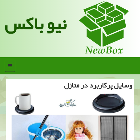
نیو باکس
منو
وسایل پركاربرد در منازل