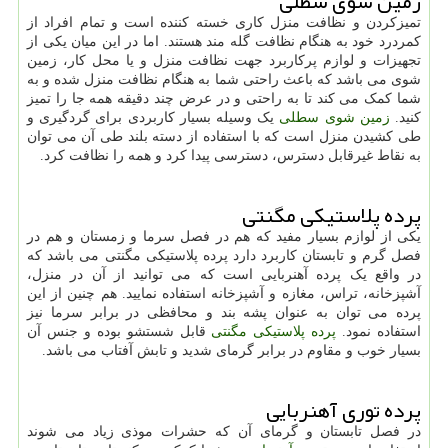
زمین شوی سطلی
تمیزکردن و نظافت منزل کاری خسته کننده است و تمام افراد از
کمردرد خود به هنگام نظافت گله مند هستند. اما در این میان یکی از
تجهیزات و لوازم پرکاربرد جهت نظافت منزل و یا محل کار، زمین
شوی می باشد که باعث راحتی شما به هنگام نظافت منزل شده و به
شما کمک می کند تا به راحتی و در عرض چند دقیقه همه جا را تمیز
کنید.
زمین شوی سطلی
یک وسیله بسیار کاربردی برای گردگیری و
طی کشیدن منزل است که با استفاده از دسته بلند طی آن می توان
به نقاط غیرقابل دسترس، دسترسی پیدا کرد و همه را نظافت کرد.
پرده پلاستیکی مگنتی
یکی از لوازم بسیار مفید که هم در فصل سرما و زمستان و هم در
فصل گرم و تابستان کاربرد دارد پرده پلاستیکی مگنتی می باشد که
در واقع یک پرده آهنربایی است که می توانید از آن در منزل،
آشپزخانه، تراس، مغازه و آشپزخانه استفاده نمایید. هم چنین از این
پرده می توان به عنوان پشه بند و محافظی در برابر سرما نیز
استفاده نمود.
پرده پلاستیکی مگنتی
قابل شستشو بوده و جنس آن
بسیار خوب و مقاوم در برابر گرمای شدید و تابش آفتاب می باشد.
پرده توری آهنربایی
در فصل تابستان و گرمای آن که حشرات موذی زیاد می شوند