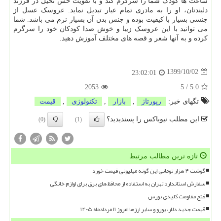
ساعت ها کودک شما را سرگرم کند و با تقویت حس تخیل در فرزند
دلبندتان، او را به مادری تمام عیار تبدیل نماید. عروسک عسل از
جنسی بسیار با کیفیت بوده و جنس بدن آن بسیار نرم می باشد. شما
می توانید با این عروسک زیبا و خوش صدا کودکان خود را سرگرم
کرده و به آنها شعر و قصه های مختلف آموزش دهید.
1399/10/02
23:02:01
2053
5
/
5.0
تگهای خبر:
رپورتاژ
,
بازار
,
تكنولوژی
,
قیمت
این مطلب نیوباکس را پسندیدید؟
(0)
(1)
تازه ترین مطالب مرتبط
گوشت ۴ هزار تومانی این گونه میلیونی قیمت خورد
سفارش استاندارد تهران به استفاده از محافظ های برق برای لوازم خانگی
فتح مقاومت کلیدی بورس
قیمت جدید دلار، یورو و سایر ارزها امروز ۱۱ مردادماه ۱۴۰۵