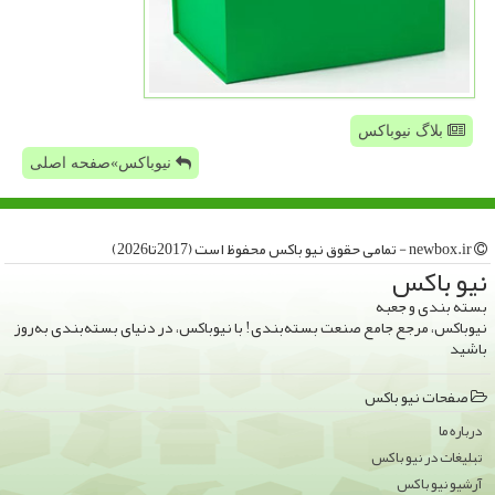
بلاگ نیوباکس
نیوباکس»صفحه اصلی
newbox.ir - تمامی حقوق نیو باكس محفوظ است (2017تا2026)
نیو باكس
بسته بندی و جعبه
نیوباکس، مرجع جامع صنعت بسته‌بندی! با نیوباکس، در دنیای بسته‌بندی به‌روز
باشید
صفحات نیو باكس
درباره ما
تبلیغات در نیو باكس
آرشیو نیو باكس