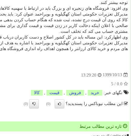
توجه بیشتر کنند.
وی افزود: فروشگاه های زنجیره ای و بزرگ باید در ارتباط با سهمیه کالا
مدیرکل تعزیرات حکومتی استان کهگیلویه و بویراحمد عنوان کرد: باید 
کالا که روی آن قیمت درج نشده، ثبت شده که هنگام حساب کردن بدهی مشتر
صالحی با اعلان اینکه دخالت کاربر در زدن قیمت و قیمت گذاری برای مشت
مشتری حساب می کند که تخلف است.
وی اظهارکرد: این مساله باید در کل کشور اصلاح و دست کاربران درباب 
مدیرکل تعزیرات حکومتی استان کهگیلویه و بویراحمد با اشاره به هدف از
های مردم و خرید کالای ارزانتر را همچون اهداف راه اندازی فروشگاه های 
1399/10/13
13:29:20
5
/
0.0
تگهای خبر:
خرید
,
فروش
,
قیمت
,
كالا
این مطلب نیوباکس را پسندیدید؟
(0)
(0)
تازه ترین مطالب مرتبط
فتح مقاومت کلیدی بورس