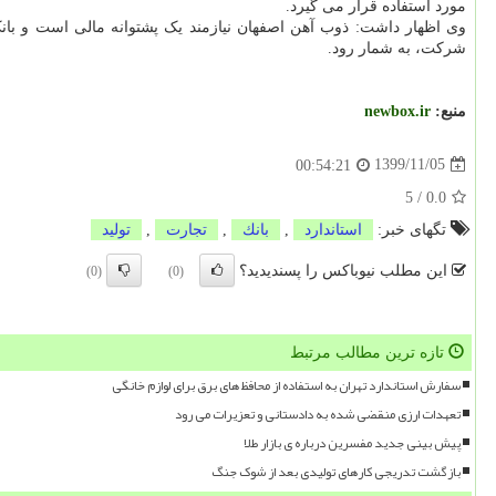
مورد استفاده قرار می گیرد.
وی اظهار داشت: ذوب آهن اصفهان نیازمند یک پشتوانه مالی است و بانک
شرکت، به شمار رود.
منبع:
newbox.ir
1399/11/05
00:54:21
5
/
0.0
تگهای خبر:
استاندارد
,
بانك
,
تجارت
,
تولید
این مطلب نیوباکس را پسندیدید؟
(0)
(0)
تازه ترین مطالب مرتبط
سفارش استاندارد تهران به استفاده از محافظ های برق برای لوازم خانگی
تعهدات ارزی منقضی شده به دادستانی و تعزیرات می رود
پیش بینی جدید مفسرین درباره ی بازار طلا
بازگشت تدریجی کارهای تولیدی بعد از شوک جنگ