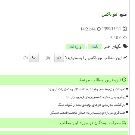
منبع:
نیو باكس
1399/11/11
14:21:44
5
/
0.0
تگهای خبر:
بانك
,
واردات
این مطلب نیوباکس را پسندیدید؟
(0)
(0)
تازه ترین مطالب مرتبط
تعهدات ارزی منقضی شده به دادستانی و تعزیرات می رود
پیش بینی جدید مفسرین درباره ی بازار طلا
بازگشت تدریجی کارهای تولیدی بعد از شوک جنگ
افشاگری درباره ی پشت پرده جهش عجیب قیمت مسکن
نظرات بینندگان در مورد این مطلب