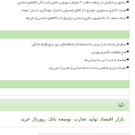
دستور پزشکیان در رابطه با طلب ۴ میلیارد یورویی تامین کنندگان کالاهای اساسی
قیمت گذاری دستوری، خودرو را از کالای مصرفی به ابزار سوداگری تبدیل نموده
حذف سقف ۱۸، ۵ میلیون دلاری استانی برای واردات کالاهای اساسی از مرزها
سفارش استاندارد تهران به استفاده از محافظ های برق برای لوازم خانگی
فتح مقاومت کلیدی بورس
هشدار شدید آبی به تهرانی ها
تعهدات ارزی منقضی شده به دادستانی و تعزیرات می رود
تگها
بازار
اقتصاد
تولید
تجارت
توسعه
بانك
رپورتاژ
خرید