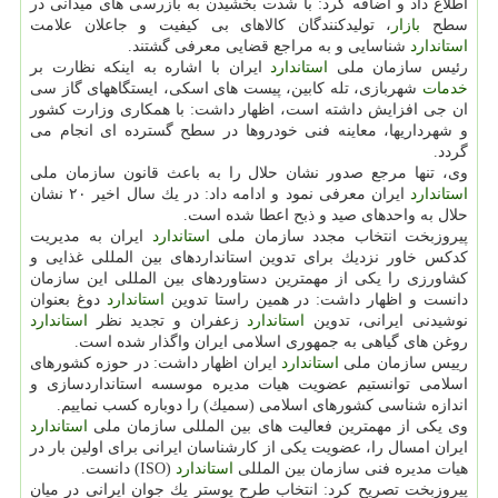
اطلاع داد و اضافه كرد: با شدت بخشیدن به بازرسی های میدانی در
سطح
بازار
، تولیدكنندگان كالاهای بی كیفیت و جاعلان علامت
استاندارد
شناسایی و به مراجع قضایی معرفی گشتند.
رئیس سازمان ملی
استاندارد
ایران با اشاره به اینكه نظارت بر
خدمات
شهربازی، تله كابین، پیست های اسكی، ایستگاههای گاز سی
ان جی افزایش داشته است، اظهار داشت: با همكاری وزارت كشور
و شهرداریها، معاینه فنی خودروها در سطح گسترده ای انجام می
گردد.
وی، تنها مرجع صدور نشان حلال را به باعث قانون سازمان ملی
استاندارد
ایران معرفی نمود و ادامه داد: در یك سال اخیر ۲۰ نشان
حلال به واحدهای صید و ذبح اعطا شده است.
پیروزبخت انتخاب مجدد سازمان ملی
استاندارد
ایران به مدیریت
كدكس خاور نزدیك برای تدوین استانداردهای بین المللی غذایی و
كشاورزی را یكی از مهمترین دستاوردهای بین المللی این سازمان
دانست و اظهار داشت: در همین راستا تدوین
استاندارد
دوغ بعنوان
نوشیدنی ایرانی، تدوین
استاندارد
زعفران و تجدید نظر
استاندارد
روغن های گیاهی به جمهوری اسلامی ایران واگذار شده است.
رییس سازمان ملی
استاندارد
ایران اظهار داشت: در حوزه كشورهای
اسلامی توانستیم عضویت هیات مدیره موسسه استانداردسازی و
اندازه شناسی كشورهای اسلامی (سمیك) را دوباره كسب نماییم.
وی یكی از مهمترین فعالیت های بین المللی سازمان ملی
استاندارد
ایران امسال را، عضویت یكی از كارشناسان ایرانی برای اولین بار در
هیات مدیره فنی سازمان بین المللی
استاندارد
(ISO) دانست.
پیروزبخت تصریح كرد: انتخاب طرح پوستر یك جوان ایرانی در میان