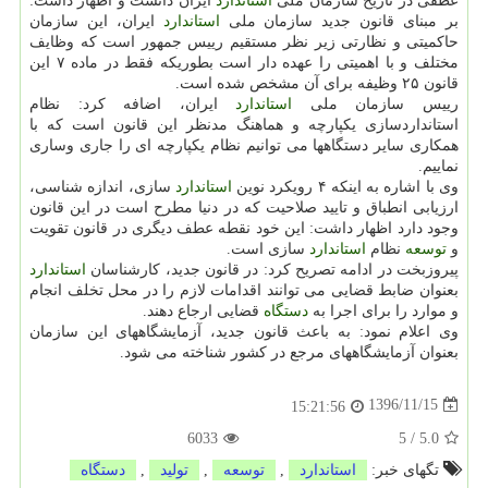
عطفی در تاریخ سازمان ملی
استاندارد
ایران دانست و اظهار داشت:
بر مبنای قانون جدید سازمان ملی
استاندارد
ایران، این سازمان
حاكمیتی و نظارتی زیر نظر مستقیم رییس جمهور است كه وظایف
مختلف و با اهمیتی را عهده دار است بطوریكه فقط در ماده ۷ این
قانون ۲۵ وظیفه برای آن مشخص شده است.
رییس سازمان ملی
استاندارد
ایران، اضافه كرد: نظام
استانداردسازی یكپارچه و هماهنگ مدنظر این قانون است كه با
همكاری سایر دستگاهها می توانیم نظام یكپارچه ای را جاری وساری
نماییم.
وی با اشاره به اینكه ۴ رویكرد نوین
استاندارد
سازی، اندازه شناسی،
ارزیابی انطباق و تایید صلاحیت كه در دنیا مطرح است در این قانون
وجود دارد اظهار داشت: این خود نقطه عطف دیگری در قانون تقویت
و
توسعه
نظام
استاندارد
سازی است.
پیروزبخت در ادامه تصریح كرد: در قانون جدید، كارشناسان
استاندارد
بعنوان ضابط قضایی می توانند اقدامات لازم را در محل تخلف انجام
و موارد را برای اجرا به
دستگاه
قضایی ارجاع دهند.
وی اعلام نمود: به باعث قانون جدید، آزمایشگاههای این سازمان
بعنوان آزمایشگاههای مرجع در كشور شناخته می شود.
1396/11/15
15:21:56
6033
5
/
5.0
تگهای خبر:
استاندارد
,
توسعه
,
تولید
,
دستگاه