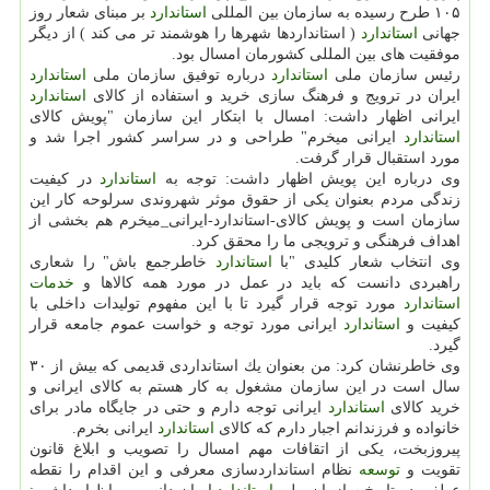
۱۰۵ طرح رسیده به سازمان بین المللی
استاندارد
بر مبنای شعار روز
جهانی
استاندارد
( استانداردها شهرها را هوشمند تر می كند ) از دیگر
موفقیت های بین المللی كشورمان امسال بود.
رئیس سازمان ملی
استاندارد
درباره توفیق سازمان ملی
استاندارد
ایران در ترویج و فرهنگ سازی خرید و استفاده از كالای
استاندارد
ایرانی اظهار داشت: امسال با ابتكار این سازمان "پویش كالای
استاندارد
ایرانی میخرم" طراحی و در سراسر كشور اجرا شد و
مورد استقبال قرار گرفت.
وی درباره این پویش اظهار داشت: توجه به
استاندارد
در كیفیت
زندگی مردم بعنوان یكی از حقوق موثر شهروندی سرلوحه كار این
سازمان است و پویش كالای-استاندارد-ایرانی_میخرم هم بخشی از
اهداف فرهنگی و ترویجی ما را محقق كرد.
وی انتخاب شعار كلیدی "با
استاندارد
خاطرجمع باش" را شعاری
راهبردی دانست كه باید در عمل در مورد همه كالاها و
خدمات
استاندارد
مورد توجه قرار گیرد تا با این مفهوم تولیدات داخلی با
كیفیت و
استاندارد
ایرانی مورد توجه و خواست عموم جامعه قرار
گیرد.
وی خاطرنشان كرد: من بعنوان یك استانداردی قدیمی كه بیش از ۳۰
سال است در این سازمان مشغول به كار هستم به كالای ایرانی و
خرید كالای
استاندارد
ایرانی توجه دارم و حتی در جایگاه مادر برای
خانواده و فرزندانم اجبار دارم كه كالای
استاندارد
ایرانی بخرم.
پیروزبخت، یكی از اتقافات مهم امسال را تصویب و ابلاغ قانون
تقویت و
توسعه
نظام استانداردسازی معرفی و این اقدام را نقطه