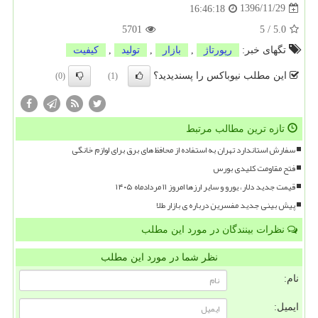
1396/11/29
16:46:18
5701
5
/
5.0
تگهای خبر:
رپورتاژ
,
بازار
,
تولید
,
كیفیت
این مطلب نیوباکس را پسندیدید؟
(0)
(1)
تازه ترین مطالب مرتبط
سفارش استاندارد تهران به استفاده از محافظ های برق برای لوازم خانگی
فتح مقاومت کلیدی بورس
قیمت جدید دلار، یورو و سایر ارزها امروز ۱۱ مردادماه ۱۴۰۵
پیش بینی جدید مفسرین درباره ی بازار طلا
نظرات بینندگان در مورد این مطلب
نظر شما در مورد این مطلب
نام:
ایمیل: