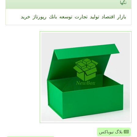
تگها
بازار
اقتصاد
تولید
تجارت
توسعه
بانك
رپورتاژ
خرید
بلاگ نیوباکس