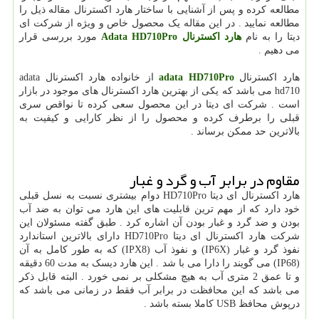
مطالعه کرده و پس از آشنایی با ساختار هارد اکسترنال مقاله ذیل را
مطالعه نمایید . در این مقاله یک محصول خاص و ویژه از شرکت ای
دیتا را به نام
هارد اکسترنال Adata HD710Pro
مورد بررسی قرار
می دهیم .
هارد اکسترنال
adata HD710Pro
از خانواده هارد اکسترنال adata
hd710 می باشد که یکی از بهترین هارد اکسترنال های موجود در بازار
است . شرکت ای دیتا در این محصول سعی کرده تا نواقص سری
قبلی را برطرف کرده و محصول را از نظر کارایی و کیفیت به
بالاترین حد ممکن برساند .
مقاوم در برابر آب و گرد و غبار
هارد اکسترنال ای دیتا HD710Pro دوام بیشتری نسبت به نسل قبلی
خود دارد که از مهم ترین قابلیت های این هارد می توان به ضد آب
بودن و ضد گرد و غبار بودن آن اشاره کرد . طبق گفته مسئولان این
شرکت هارد اکسترنال ای دیتا HD710Pro دارای بالاترین استاندارد
نفوذ گرد و غبار (IP6X) و نفوذ آب (IPX8) که به طور کامل به آن
(IP68) می گویند را دارا می با شد . این هارد دیسک به مدت 60 دقیقه
و تا عمق 2 متری آب به هیچ مشکلی بر نمی خورد . البته قابل ذکر
می باشد که این محافظت در برابر آب فقط در زمانی می باشد که
درپوش محافظ USB کاملا بسته باشد .