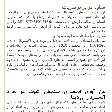
مقاوم در برابر ضربات
از دیگر قابلیت هارد اکسترنال Adata Hd710pro می توان از مقاومت
این هارد نسبت به ضربات و افتادن از ارتفاع یاد کرد که بالاترین
استاندارد نظامی ارتش ایالت متحده (MIL-STD-810G 516.6) را دارا
می باشد . این هارد در برابر افتادن از ارتفاع یک متر و نیمی کاملا
مقاوم می باشد .
مقاومت با ساختار سه لایه سه بعدی
به لطف استفاده از سه لایه محافظ در تولید هارد اکسترنال ای دیتا
HD710Pro ، این محصول کاملا در برابر شوک ، افتادن و ارتعاشات و
لرزش ها مقاوم می باشد . لایه اول لایه ای از جنس سیلیکون سخت
می باشد که موجب می شود ضربات احتمالی به هارد دیسک توسط
این لایه دفع شود و آسیبی به هارد اکسترنال وارد نشود . لایه دوم
وظیفه محافظت از هارد اکسترنال در برابر شوک های ناگهانی را دارد
و آخرین لایه که به هارد متصل می باشد لایه ای از جنس پلاستیک
سخت است که هارد را در جای خود محکم نگه می دارد .
فن آوری انحصاری سنجش شوک در هارد
اکسترنال ای دیتا
شرکت ای دیتا در هارد اکسترنال های خود از سنسور اختصاصی
استفاده کرده است که موجب می شود تا در صورت بروز اتفاقاتی از
قبیل شوک ناگهانی ، افتادن و یا ارتعاشات فعال گردد . با فعال شدن