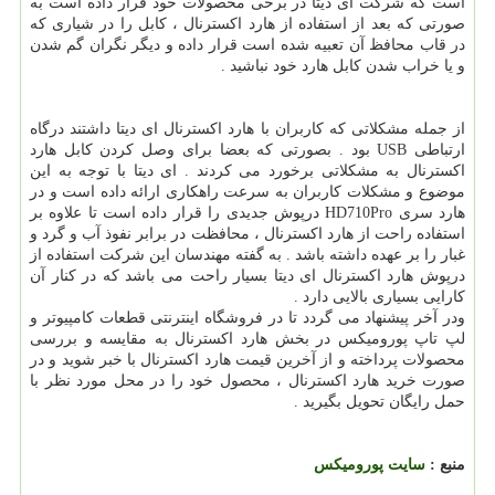
است که شرکت ای دیتا در برخی محصولات خود قرار داده است به
صورتی که بعد از استفاده از هارد اکسترنال ، کابل را در شیاری که
در قاب محافظ آن تعبیه شده است قرار داده و دیگر نگران گم شدن
و یا خراب شدن کابل هارد خود نباشید .
از جمله مشکلاتی که کاربران با هارد اکسترنال ای دیتا داشتند درگاه
ارتباطی USB بود . بصورتی که بعضا برای وصل کردن کابل هارد
اکسترنال به مشکلاتی برخورد می کردند . ای دیتا با توجه به این
موضوع و مشکلات کاربران به سرعت راهکاری ارائه داده است و در
هارد سری HD710Pro درپوش جدیدی را قرار داده است تا علاوه بر
استفاده راحت از هارد اکسترنال ، محافظت در برابر نفوذ آب و گرد و
غبار را بر عهده داشته باشد . به گفته مهندسان این شرکت استفاده از
درپوش هارد اکسترنال ای دیتا بسیار راحت می باشد که در کنار آن
کارایی بسیاری بالایی دارد .
ودر آخر پیشنهاد می گردد تا در فروشگاه اینترنتی قطعات کامپیوتر و
لپ تاپ پورومیکس در بخش هارد اکسترنال به مقایسه و بررسی
محصولات پرداخته و از آخرین قیمت هارد اکسترنال با خبر شوید و در
صورت خرید هارد اکسترنال ، محصول خود را در محل مورد نظر با
حمل رایگان تحویل بگیرید .
منبع :
سایت پورومیکس