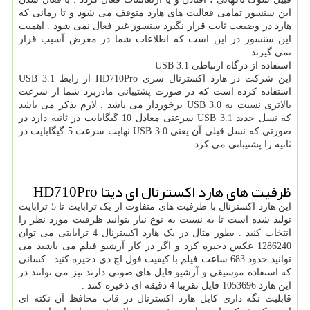
این سنسور تمامی فعالیت های هارد متوقف می شود و تا زمانی که
هارد در وضیعت ثابت قرار نگیرد سنسور غیر فعال نمی شود . اهمیت
این سنسور در این است که اطلاعات شما در معرض آسیب قرار
نمی گیرند .
استفاده از درگاه ارتباطی USB 3.1
این شرکت در هارد اکسترنال سری HD710Pro از رابط USB 3.1
استفاده کرده است که در صورت پشتیبانی مادربرد شما از سرعت
بالاتری نسبت به USB 3.0 برخوردار می باشد . لازم بذکر می باشد
که نسل جدید USB 3.1 سرعتی معادل 10 گیگابایت در ثانیه دارد در
صورتی که نسل قبلی آن یعنی USB 3.0 نهایت سرعت 5 گیگابایت در
ثانیه را پشتیبانی می کرد .
ظرفیت های هارد اکسترنال ای دیتا HD710Pro
این هارد اکسترنال با ظرفیت های متفاوت از یک ترابایت تا 5 ترابایت
تولید شده است تا به نسبت به نوع نیاز بتوانید ظرفیت مورد نظر را
انتخاب کنید . بطور مثال در یک هارد اکسترنال 4 ترابایتی می توان
1286240 عکس ذخیره کرد و اگر در کار آرشیو فیلم می باشید می
توانید حدود 683 ساعت فیلم با کیفیت فول اچ دی ذخیره کنید . کسانی
که استفاده موسیقی و آرشیو فایل های صوتی دارند نیز می توانند در
این هارد 1053696 فایل تقریبا 4 دقیقه ای ذخیره کنند .
قابلیت نگه داری کابل هارد اکسترنال در قاب محافظ آن نکته ای