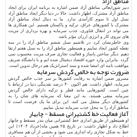
مناطق آزاد
دبیر شورایعالی مناطق آزاد ضمن اشاره به برنامه ایران برای ایجاد
مناطق آزاد مشترک، اظهار داشت: حالا در دنیا دیگر ایجاد مناطق آزاد
نسل اول تا سوم کارآمدی ندارد. ما به دنبال ایجاد مناطق آزاد
مشترک با کشورهای عراق، ترکیه و پاکستان هستیم. این همکاری ها
می تواند در انتقال فناوری، جذب سرمایه و بهره برداری از مزیت
های نیروی کار و انرژی ارزان مؤثر باشد.
وی خاطرنشان کرد: در تلاشیم نسل ششم مناطق آزاد را در سه
نقطه کشور ایجاد نماییم و همینطور مناطق آزاد را به نسل هفتم ارتقا
دهیم. دیگر ساختن پاساژ و فعالیت تجاری صرف مزیت محسوب نمی
گردد. بنابراین وارد حوزه اقتصاد دیجیتال شده ایم و با دانشگاه شریف
موافقت نامه ای امضا شده و سند استراتژیک هم درحال تدوین است.
ضرورت توجه به خالص گردش سرمایه
مسرور ضمن اشاره به رقابت کشورها بر سر جذب خالص گردش
سرمایه، اظهار داشت: هم اکنون ۴۰ درصد نقدینگی دنیا در ارتباط با
چین است. کشورهایی مانند قطر و ترکیه دارای خالص گردش
سرمایه منفی هستند، به این معنا که سرمایه های شان را به
کشورهای دیگر منتقل می کنند. این برای ما یک فرصت است تا
مناطق آزاد را به محل جذب سرمایه تبدیل نماییم.
آغاز فعالیت خط کشتیرانی مسقط - چابهار
او همینطور از طریق اندازی خط کشتیرانی میان بندر مسقط و چابهار
اطلاع داد و اظهار داشت: در تاریخ ۲۵ همین ماه{خرداد ۱۴۰۴} این
خط به شکل تجاری راه اندازی می شود و بخشی از آن هم مسافری