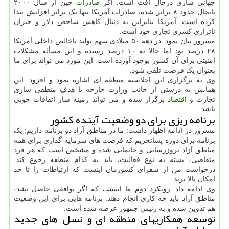
جهانی سازی درحال افت است. اگر
صادرات
چین از سال ۲۰۰۰
تابحال حدود ۸ برابر شده، صادرات آمریکا تنها یک برابر افزایش پیدا
کرده است. آمریکا بنابراین به دنبال کاهش شاخص دلار و جبران
ناترازی کسری تجاری خود است.
مسرور بیان نمود: در دهه ۵۰ میلادی سهم تولید ناخالص داخلی آمریکا
۲۸ درصد بود اما حالا به ۱۰ درصد رسیده و این مسأله مشکلات
امنیتی برای آن کشور بوجود آورده است. این مورد می تواند برای ما
بعنوان یک فرصت تلقی شود.
وی به برگزاری این اجلاسیه منطقه ای اشاره نمود و افزود: این
همایش به درستی از جانب وزارت خارجه با هدف منطقی سازی
تجارت و
اقتصاد
برگزار شده و می تواند زمینه ساز اتفاقات خوبی
باشد.
برنامه ریزی برای دو وضعیت آینده کشور
مسرور در ادامه اظهار داشت: ما در مناطق آزاد دو برنامه داریم: یک
برنامه برای دوره پساتحریم که فرصت های سرمایه گذاری برای همه
مناطق آزاد بروزرسانی و جانمایی شده و مشخص است که هر فرد
متقاضی، بسته به نوع فعالیت، باید به کدام منطقه رجوع کند.
درخواست من از سفرای کشورمان اینست که ارتباطات را تا حد
امکان بالا برند.
وی ادامه داد: رویکرد دوم ما اینست که اگر توافقی حاصل نشد،
مناطق آزاد باید چه کاری انجام دهند. برنامه هایی برای این وضعیت
هم تدوین شده و به رئیس جمهور عرضه شده است.
توسعه همکاریهای منطقه ای و نسل های جدید