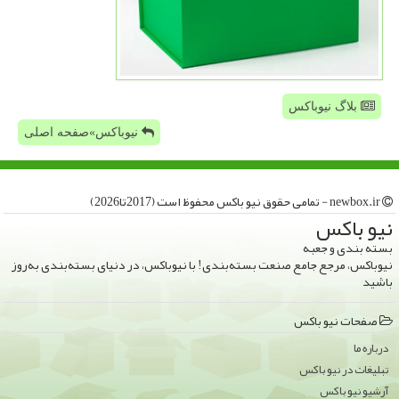
بلاگ نیوباکس
نیوباکس»صفحه اصلی
newbox.ir - تمامی حقوق نیو باكس محفوظ است (2017تا2026)
نیو باكس
بسته بندی و جعبه
نیوباکس، مرجع جامع صنعت بسته‌بندی! با نیوباکس، در دنیای بسته‌بندی به‌روز
باشید
صفحات نیو باكس
درباره ما
تبلیغات در نیو باكس
آرشیو نیو باكس