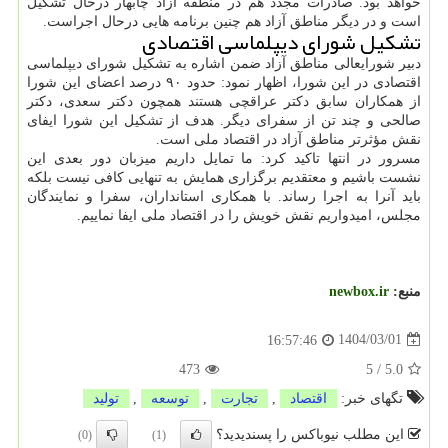
خواهد بود. صادرات مجدد هم در منطقه آزاد چابهار درحال تشکیل
است و در دیگر مناطق آزاد هم چنین برنامه هایی درحال اجراست.
تشکیل شورای دیپلماسی اقتصادی
دبیر شورایعالی مناطق آزاد ضمن اشاره به تشکیل شورای دیپلماسی
اقتصادی در این شورا، اظهار نمود: حدود ۹۰ درصد اعضای این شورا
از همکاران سابق دکتر عراقچی هستند همچون دکتر سعدی، دکتر
صالحی و چند تن از سفرای دیگر. هدف از تشکیل این شورا ایفای
نقش مؤثرتر مناطق آزاد در اقتصاد ملی است.
مسرور در انتها تاکید کرد: ما تمایل داریم میزبان دور بعدی این
نشست باشیم و معتقدیم برگزاری همایش به تنهایی کافی نیست بلکه
باید آنرا به اجرا رساند. با همکاری استانداران، سفرا و نمایندگان
مجلس، امیدواریم نقش خویش را در اقتصاد ملی ایفا نماییم.
منبع:
newbox.ir
1404/03/01
16:57:46
473
5
/
5.0
تگهای خبر:
اقتصاد
,
تجارت
,
توسعه
,
تولید
این مطلب نیوباکس را پسندیدید؟
(0)
(1)