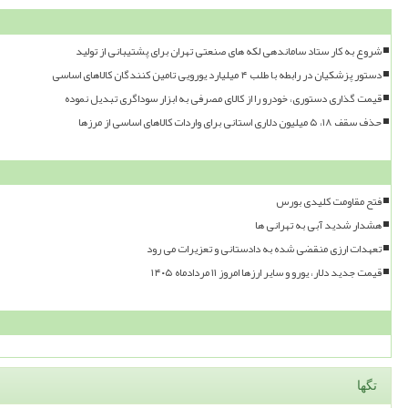
شروع به کار ستاد ساماندهی لکه های صنعتی تهران برای پشتیبانی از تولید
دستور پزشکیان در رابطه با طلب ۴ میلیارد یورویی تامین کنندگان کالاهای اساسی
قیمت گذاری دستوری، خودرو را از کالای مصرفی به ابزار سوداگری تبدیل نموده
حذف سقف ۱۸، ۵ میلیون دلاری استانی برای واردات کالاهای اساسی از مرزها
فتح مقاومت کلیدی بورس
هشدار شدید آبی به تهرانی ها
تعهدات ارزی منقضی شده به دادستانی و تعزیرات می رود
قیمت جدید دلار، یورو و سایر ارزها امروز ۱۱ مردادماه ۱۴۰۵
تگها