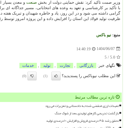
وزیر صمت تاکید کرد: نقش حمایتی دولت از بخش
صنعت
و معدن بسیار ا
با تأکید بر کارشناسی و تعهد به وعده های انتخاباتی، مسیر جداگانه ای 
ظرفیت تولید فولاد این استان را افزایش داده و این پروژه امروز توسط ر
منبع:
نیو باكس
1404/06/07
14:40:19
5
/
5.0
تگهای خبر:
بازرگانی
,
تجارت
,
تولید
,
خدمات
این مطلب نیوباکس را پسندیدید؟
(0)
(1)
تازه ترین مطالب مرتبط
تعهدات ارزی منقضی شده به دادستانی و تعزیرات می رود
بازگشت تدریجی کارهای تولیدی بعد از شوک جنگ
تحقق رشد ۴۵ درصدی فروش و افزایش ۱۰ درصدی تولید
ارسال 150 هزار پرونده تخلف اقتصادی به تعزیرات