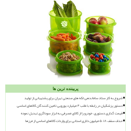
پربیننده ترین ها
شروع به کار ستاد ساماندهی لکه های صنعتی تهران برای پشتیبانی از تولید
دستور پزشکیان در رابطه با طلب ۴ میلیارد یورویی تامین کنندگان کالاهای اساسی
قیمت گذاری دستوری، خودرو را از کالای مصرفی به ابزار سوداگری تبدیل نموده
حذف سقف ۱۸، ۵ میلیون دلاری استانی برای واردات کالاهای اساسی از مرزها