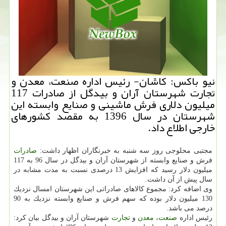
نیو باكس: كاشان- رئیس اداره صنعت، معدن و
تجارت شهرستان آران و بیدگل از صادرات 117
میلیون دلاری فرش ماشینی و صنایع وابسته این
شهرستان در سال 1396 به مقصد كشورهای
خارجی اطلاع داد.
مجتبی محلوجی روز سه شنبه به خبرنگاران اظهار داشت:
صادرات
فرش و صنایع وابسته از شهرستان آران و بیدگل در سال 96 به 117
میلیون دلار رسید كه افزایش 13 درصدی نسبت به مدت مشابه در
سال پیش از آن داشت.
وی اضافه كرد: مجموع كالاهای صادراتی این شهرستان امسال نزدیك
130 میلیون دلار بوده كه سهم فرش و صنایع وابسته نزدیك به 90
درصد می باشد.
رئیس اداره
صنعت
،
معدن
و
تجارت
شهرستان آران و بیدگل بیان كرد: