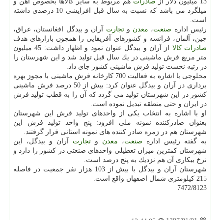
13 میلیون دلار از
صادرات
هم مربوط به سایر كالاها بخصوص آهن و
میلگرد می باشد كه نسبت به سال قبل افزایشی 10 درصدی داشته
است.
رئیس اداره
صنعت
،
معدن
و
تجارت
آران و بیدگل افغانستان، عراق،
چین، آلمان، فرانسه و كشورهای آفریقایی را همچون بازارهای هدف
صادرات
كالا
از آران و بیدگل عنوان نمود و اظهار داشت: 45 میلیون
متر مربع فرش ماشینی در یك سال قبل تولید شد و این شهرستان را
در رتبه نخست تولید فرش ماشینی كشور جای داد.
محلوجی با اشاره به فعالیت 700 كارخانه فرش ماشینی با مجوز بهره
برداری در آران و بیدگل عنوان كرد: بیش از 50 درصد فرش ماشینی
كشور در این شهرستان تولید می گردد كه آن را به قطب تولید فرش
در ایران و حتی منطقه تبدیل نموده است.
او با اشاره به انتخاب یكی از واحدهای تولید فرش این شهرستان
بعنوان صادركننده نمونه ملی افزود: پنج واحد تولید فرش این
شهرستان هم در زمره صادر كننده های نمونه استانی قرار گرفتند.
به گفته رئیس اداره
صنعت
،
معدن
و
تجارت
آران و بیدگل، این
شهرستان كمترین میزان تعطیلی واحدهای صنعتی در كشور را دارد و
نرخ بیكاری آن هم نزدیك به پنج درصد است.
شهرستان آران و بیدگل با بیش از 103 هزار نفر جمعیت در فاصله
215 كیلومتری شمال اصفهان واقع است.
7472/8123