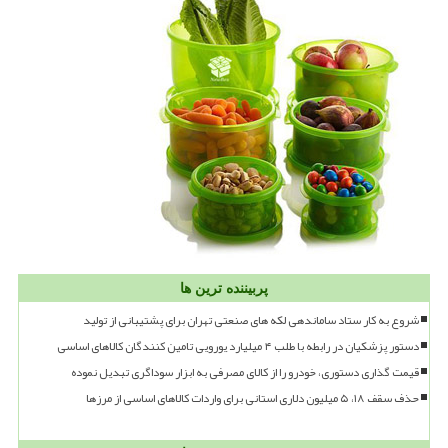
پربیننده ترین ها
شروع به کار ستاد ساماندهی لکه های صنعتی تهران برای پشتیبانی از تولید
دستور پزشکیان در رابطه با طلب ۴ میلیارد یورویی تامین کنندگان کالاهای اساسی
قیمت گذاری دستوری، خودرو را از کالای مصرفی به ابزار سوداگری تبدیل نموده
حذف سقف ۱۸، ۵ میلیون دلاری استانی برای واردات کالاهای اساسی از مرزها