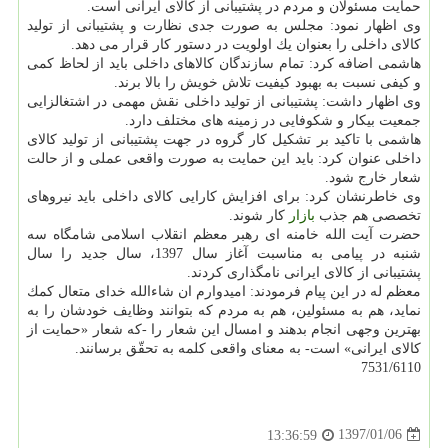
حمایت مسئولان و مردم در پشتیبانی از كالای ایرانی است.
وی اظهار نمود: مجلس به صورت جدی نظارت و پشتیبانی از تولید
كالای داخلی را بعنوان یك اولویت در دستور كار قرار می دهد.
هاشمی اضافه كرد: تمام سازندگان كالاهای داخلی باید از لحاظ كمی
و كیفی نسبت به بهبود كیفیت تلاش خویش را بالا برند.
وی اظهار داشت: پشتیبانی از تولید داخلی نقش مهمی در اشتغالزایی
جمعیت بیكار و شكوفایی در زمینه های مختلف دارد.
هاشمی با تاكید بر تشكیل كار گروه در جهت پشتیبانی از تولید كالای
داخلی عنوان كرد: باید این حمایت به صورت واقعی عملی و از حالت
شعار خارج شود.
وی خاطرنشان كرد: برای افزایش كارایی كالای داخلی باید نیروهای
تخصصی هم جذب
بازار
كار شوند.
حضرت آیت الله خامنه ای رهبر معظم انقلاب اسلامی شامگاه سه
شنبه در پیامی به مناسبت آغاز سال 1397، سال جدید را سال
پشتیبانی از كالای ایرانی نامگذاری كردند.
معظم له در این پیام فرمودند: امیدوارم ان شاءالله خدای متعال كمك
نماید، هم به مسئولین، هم به مردم كه بتوانند وظایف خودشان را به
بهترین وجهی انجام بدهند و امسال این شعار را -كه شعار «حمایت از
كالای ایرانی» است- به معنای واقعی كلمه به تحقّق برسانند.
7531/6110
1397/01/06
13:36:59