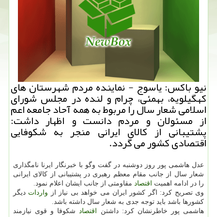
نیو باكس: یاسوج - نماینده مردم شهرستان های
كهگیلویه، بهمئی، چرام و لنده در مجلس شورای
اسلامی شعار سال را مربوط به همه آحاد جامعه اعم
از مسئولان و مردم دانست و اظهار داشت:
پشتیبانی از كالای ایرانی منجر به شكوفایی
اقتصادی كشور می گردد.
عدل هاشمی پور روز دوشنبه در گفت وگو با خبرنگار ایرنا نامگذاری
شعار سال از جانب مقام معظم رهبری در پشتیبانی از كالای ایرانی
را در ادامه اهمیت
اقتصاد
مقاومتی از جانب ایشان اعلام نمود.
وی تصریح كرد: اگر كشور ایران می خواهد بی نیاز از
واردات
دیگر
كشورها باشد باید توجه جدی به شعار سال داشته باشد.
هاشمی پور خاطرنشان كرد: داشتن
اقتصاد
شكوفا و قوی نیازمند