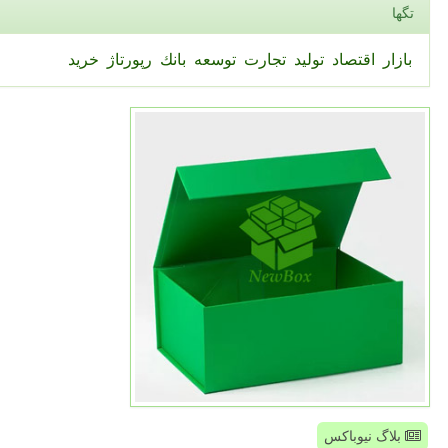
تگها
بازار
اقتصاد
تولید
تجارت
توسعه
بانك
رپورتاژ
خرید
بلاگ نیوباکس