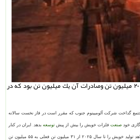
نیو باكس: رییس سازمان توسعه و نوسازی صنایع ایران اظهار داشت: تولید فولاد ایران در سال ۲۰۱۳ میلادی ۲۰ میلیون تن وصادرات آن یك میلیون تن بود كه در
جتمع گداخت شركت آلومیینوم جنوب كه مقرر است در فاز نخست سالانه
 گازی خود
صنعت
فلزات خویش را بیش از پیش
توسعه
بدهد. ایران در كنار
وی اضافه كرد: مجتمع سالكو میزان تولید آلومینیوم كشور را تا سال ۲۰۲۵ به یك میلیون تن در سال افزایش خواهد داد و بخش فولاد ایران هم می خواهد تولید خویش را تا سال ۲۰۲۵ از ۳۱ میلیون تن فعلی به ۵۵ میلیون تن