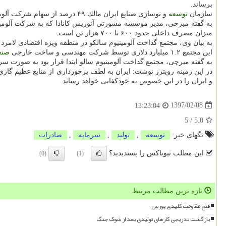
برساند.
سازمان
توسعه
و نوسازی صنایع ایران مالك ۴۹ درصد از سهام شركت آلومینیوم جنوب است و ۵۱ درصد مابقی سهام این شركت متعلق به شركت سرمایه گذاری غدیر ایران است.
میزان مصرف داخلی حدود ۶۰۰ تا ۷۰۰ هزار تن است.
به بیان وی، مجتمع گداخت آلومینیوم سالكو در منطقه ویژه اقتصادی لام
این مجتمع ۱.۲ میلیارد دلاری توسط شركت مهندسی و ساخت خارجی
صنع
به گفته میرچی، مجتمع گداخت آلومینیوم سالو ابتدا قرار بود به صورت سر
و ایران را در این خصوص به خودكفایی خواهد رساند.
1397/02/08
13:23:04
5
/
5.0
تگهای خبر:
توسعه
,
تولید
,
سرمایه
,
صادرات
این مطلب نیوباکس را پسندیدید؟
(0)
(1)
تازه ترین مطالب مرتبط
فتح مقاومت کلیدی بورس
بازگشت تدریجی کارهای تولیدی بعد از شوک جنگ