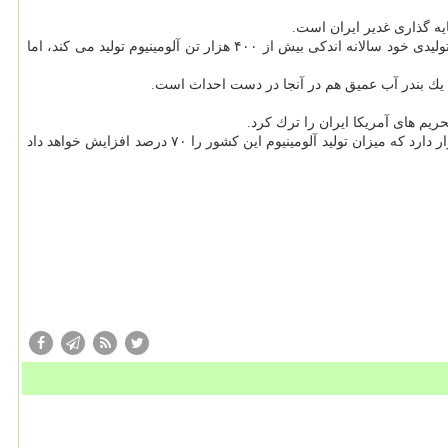
به گفته میرچی، مدیر موسسه مشورتی آئوریس كانادا كه به شركت آلومینیوم جنوب (سالكو) هم مشاوره می دهد، هرچند ایران هم اكنون در دو مجتمع تولیدی خود سالانه اندكی بیش از ۴۰۰ هزار تن آلومینیوم تولید می كند، اما
 یك بندر آب عمیق هم در آنجا در دست احداث است.
یم های آمریكا ایران را ترك كرد.
در این زمینه رویترز نوشت: ایران به لطف برخورداری از منابع عظیم گازی، در مسیر راه اندازی یك مجتمع جدید گداخت آلومینیوم در اوایل سال آینده قرار دارد كه میزان تولید آلومینیوم این كشور را ۷۰ درصد افزایش خواهد داد