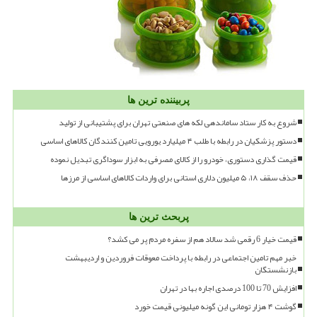
پربیننده ترین ها
شروع به کار ستاد ساماندهی لکه های صنعتی تهران برای پشتیبانی از تولید
دستور پزشکیان در رابطه با طلب ۴ میلیارد یورویی تامین کنندگان کالاهای اساسی
قیمت گذاری دستوری، خودرو را از کالای مصرفی به ابزار سوداگری تبدیل نموده
حذف سقف ۱۸، ۵ میلیون دلاری استانی برای واردات کالاهای اساسی از مرزها
پربحث ترین ها
قیمت خیار 6 رقمی شد سالاد هم از سفره مردم پر می کشد؟
خبر مهم تامین اجتماعی در رابطه با پرداخت معوقات فروردین و اردیبهشت
بازنشستگان
افزایش 70 تا 100 درصدی اجاره بها در تهران
گوشت ۴ هزار تومانی این گونه میلیونی قیمت خورد