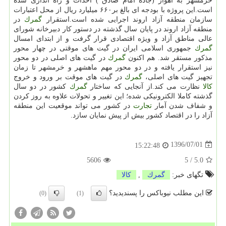
خرمشهر به اهواز (جاده امام صادق ) احداث و راه اندازی شده
است.این پروژه با بودجه ای بالغ بر۶۶۰ میلیارد ریال از محل اعتبارات
سازمان منطقه آزاد اروند اجرایی شده است.استقرار
گمرك
در
منطقه آزاد اروند در پایان سال گذشته در دستور كار دبیرخانه شورای
عالی مناطق آزاد و ویژه اقتصادی قرار گرفت و از ابتدای امسال
گمرك
جمهوری اسلامی ایران در گیت های موقتی در چهار محور
مذكور مستقر شد. هم اكنون
گمرك
در گیت های اصلی در دو محور
نیز استقرار یافته و در دو محور مهم ماهشهر و خرمشهر تا زمان
تجهیز گیت های اصلی،
گمرك
در گیت های موقت بر ورود و خروج
كالا
نظارت می كند.از آنجایی كه ساختار
گمرك
كشور در دو سال
گذشته كاملا الكترونیكی شده؛ این تغییر و تحولات علاوه به روز كردن
و شفاف شدن آمار
تجارت
در كشور می تواند موقعیت این منطقه
آزاد را در اقتصاد كشور بیش از پیش نمایان سازد.
1396/07/01
15:22:48
5606
5
/
5.0
تگهای خبر:
گمرك
,
كالا
این مطلب نیوباکس را پسندیدید؟
(0)
(1)