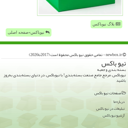
بلاگ نیوباکس
نیوباکس»صفحه اصلی
newbox.ir - تمامی حقوق نیو باكس محفوظ است (2017تا2026)
نیو باكس
بسته بندی و جعبه
نیوباکس، مرجع جامع صنعت بسته‌بندی! با نیوباکس، در دنیای بسته‌بندی به‌روز
باشید
صفحات نیو باكس
درباره ما
تبلیغات در نیو باكس
آرشیو نیو باكس