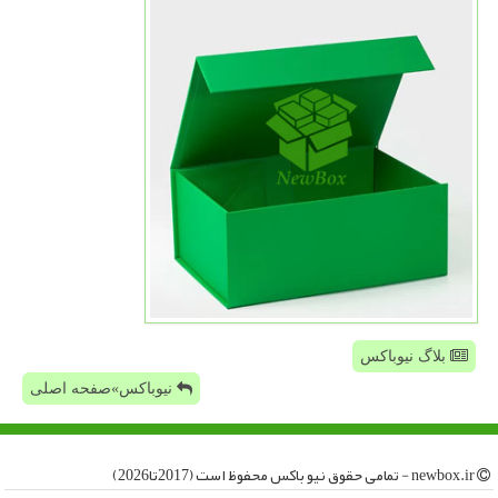
بلاگ نیوباکس
نیوباکس»صفحه اصلی
newbox.ir - تمامی حقوق نیو باكس محفوظ است (2017تا2026)