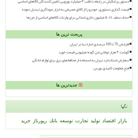
دستور پزشکیان در رابطه با طلب ۴ میلیارد یورویی تامین کنندگان کالاهای اساسی
قیمت گذاری دستوری، خودرو را از کالای مصرفی به ابزار سوداگری تبدیل نموده
حذف سقف ۱۸، ۵ میلیون دلاری استانی برای واردات کالاهای اساسی از مرزها
پربحث ترین ها
افزایش 70 تا 100 درصدی اجاره بها در تهران
گوشت ۴ هزار تومانی این گونه میلیونی قیمت خورد
سفارش استاندارد تهران به استفاده از محافظ های برق برای لوازم خانگی
فتح مقاومت کلیدی بورس
جدیدترین ها
تگها
بازار
اقتصاد
تولید
تجارت
توسعه
بانك
رپورتاژ
خرید