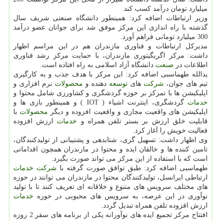
میلیارد تومان درآمد كسب كند.
وزیر ارتباطات اضافه كرد: همینطور دانشگاه صنعتی شریف سال
گذشته با راه اندازی این مركز موفق شد برای جوانان عضو درآمد
300 میلیارد تومانی فراهم آورد.
مدیركل ارتباطات و فناوری مازندران هم در این مراسم اظهار
داشت: مركز اگریگیتوری مازندران، با حمایت مركز رشد فناوری
اطلاعات در
صنعت
دانشگاه آزاد اسلامی به راه افتاده است.
یدالله طهماسبی اضافه كرد: این مركز با هدف جذب و به كارگیری
تیم های جوان،
شركت
های
توسعه
دهنده و
محصولات
نرم افزاری و
اپلیكیشن ها با تمركز بر حوزه گردشگری و كشاورزی شامل محتوا و
خدمات
گردشگری، اینترنت اشیاء ( IOT ) و همینطور بازی ها و
اپلیكیشن های واقعیت مجازی و واقعیت افزوده و دیگر
محصولات
با
قابلیت خلق ارزش بر بستر تلفن همراه و
خدمات
ارزش افزوده
فعالیت خویش را آغاز كرد.
وی اظهار داشت: تسهیل گری، شتابدهی و پشتیبانی از تولیدكنندگان،
تامین كننده ها و خالقان ایده و محتوا در مازندران همچون اقداماتی
است كه با استفاده از این مركز می تواند صورت بگیرد.
طهماسبی اضافه كرد: طبق توافق صورت گرفته با
شركت
خدمات
ارتباطی ایرانسل، تولیدكنندگان محتوا در مازندران می توانند در حوزه
های مختلف سرویس های متنوع و خلاقانه ای تعریف كنند تا با تولید
نوآوری در این عرصه، به سرویس های محبوبی در حوزه
خدمات
ارزش افزوده تلفن همراه تبدیل گردد.
افتتاح مركز تجمیع ایده های نوآورانه یكی از برنامه های سفر 2 روزه