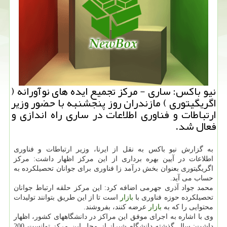
نیو باكس: ساری - مركز تجمیع ایده های نوآورانه (
اگریگیتوری ) مازندران روز پنجشنبه با حضور وزیر
ارتباطات و فناوری اطلاعات در ساری راه اندازی و
فعال شد.
به گزارش نیو باكس به نقل از ایرنا، وزیر ارتباطات و فناوری
اطلاعات در آیین بهره برداری از این مركز اظهار داشت: مركز
اگریگیتوری بعنوان بخش درآمد زا فناوری برای جوانان تحصیلكرده به
حساب می آید.
محمد جواد آذری جهرمی اضافه كرد: این مركز حلقه ارتباط جوانان
تحصیلكرده حوزه فناوری با
بازار
است تا از این طریق بتوانند تولیدات
محتوایی را كه به
بازار
عرضه كنند، بفروشند.
وی با اشاره به اجرای موفق این مراكز در دانشگاههای كشور، اظهار
داشت: سال گذشته دانشگاه شیراز از محل این مركز توانست 200