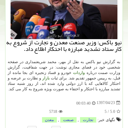
نیو باكس: وزیر صنعت معدن و تجارت از شروع به
كار ستاد تشدید مبارزه با احتكار اطلاع داد.
به گزارش نیو باكس به نقل از مهر، محمد شریعتمداری در صفحه
شخصی خود در فضای مجازی نوشت: در جهت شفافیت، گزارش
وزارت صمت درباره
واردات
خودرو و فساد زنجیره ای بجا مانده از
قبل، به رییس جمهور تقدیم شد. برای ثبات
بازار
و نظارت بر عرضه و
احتكار كالاهایی كه با ارز دولتی وارد شده اند، از روز شنبه ستاد
تشدید مبارزه با احتكار و اختفاء به صورت ویژه شروع به كار می كند.
1397/04/23
00:03:40
5718
5
/
5.0
تگهای خبر:
تجارت
,
صنعت
,
معدن