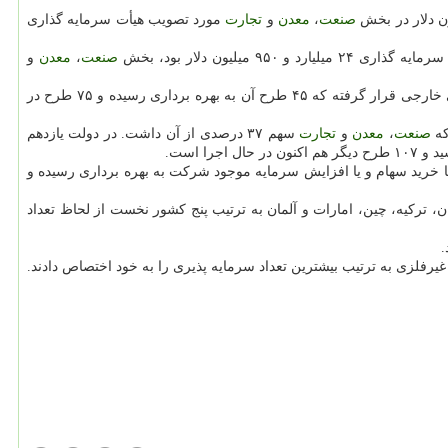
صنعت
،
معدن
و
تجارت
مورد تصویب هیأت سرمایه گذاری
صنعت
،
معدن
و
همچنین بعد از برجام و تا آخر نیمه اول مهر ماه امسال ۱۲۰ طرح با حجم سرمایه گذاری ۷ میلیارد و ۳۹۰ میلیون دلار مورد تصویب هیأت سرمایه گذاری خارجی قرار گرفته كه ۴۵ طرح آن به بهره برداری رسیده و ۷۵ طرح در
صنعت
،
معدن
و
تجارت
سهم ۳۷ درصدی از آن داشت. در دولت یازدهم
ست كه پنج طرح آن با خرید سهام و یا افزایش سرمایه موجود شركت به بهره برداری رسیده و
، تركیه، چین، امارات و آلمان به ترتیب پنج كشور نخست از لحاظ تعداد
.
فلزی به ترتیب بیشترین تعداد سرمایه پذیری را به خود اختصاص دادند.