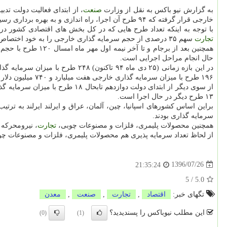
به گزارش نیو باكس به نقل از وزارت
صنعت
، از ابتدای فعالیت دولت تدبیر و امید تابحال ۲۱۴ طرح با حجم سرمایه گذاری خ
خارجی قرار گرفته كه ۹۴ طرح آن اجرا، راه اندازی و به بهره برداری رسیده و ۱۲۰ طرح در مراحل اجرایی است.
با توجه به اینكه تعداد طرح هایی كه در كل بخش های اقتصادی كشور در این بازه زمانی(شهریور ماه ۹۲ تاكنون) به تصویب رسید، ۳۴۶ طرح با میزا
تجارت
سهم ۳۵ درصدی از حجم سرمایه گذاری خارجی را به خود اختصاص داد.
حال انجام مراحل اجرایی است.
در این بازه زمانی (۲۵ دی ماه ۹۴ تاكنون) ۲۴۸ طرح با میزان سرمایه گذاری ۲۰ میلیارد و ۴۰ میلیون دلار در كل بخش های اقتصادی كشور مصوب شد كه
۱۹۶ طرح با میزان سرمایه گذاری خارجی هفت میلیارد و ۷۴۰ میلیون دلار در بخش
از سوی دیگر از ابتدای دولت دو
۱۳ طرح دیگر در حال اجرا است.
براین اساس كشورهای اسپانیا، چین، آلمان، عراق و ایرلند ایرلند به تر
سرمایه گذاری بودند.
همچنین محصولات پلیمری، فلزات و مصنوعات چوبی،
تجارت
، نیرومحركه 
از لحاظ تعداد سرمایه پذیری هم محصولات پلیمری، فلزات و مصنوعات چوب
1396/07/26
21:35:24
5
/
5.0
تگهای خبر:
اقتصاد
,
تجارت
,
صنعت
,
معدن
این مطلب نیوباکس را پسندیدید؟
(0)
(1)