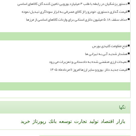
دستور پزشکیان در رابطه با طلب ۴ میلیارد یورویی تامین کنندگان کالاهای اساسی
قیمت گذاری دستوری، خودرو را از کالای مصرفی به ابزار سوداگری تبدیل نموده
حذف سقف ۱۸، ۵ میلیون دلاری استانی برای واردات کالاهای اساسی از مرزها
فتح مقاومت کلیدی بورس
هشدار شدید آبی به تهرانی ها
تعهدات ارزی منقضی شده به دادستانی و تعزیرات می رود
قیمت جدید دلار، یورو و سایر ارزها امروز ۱۱ مردادماه ۱۴۰۵
تگها
بازار
اقتصاد
تولید
تجارت
توسعه
بانك
رپورتاژ
خرید