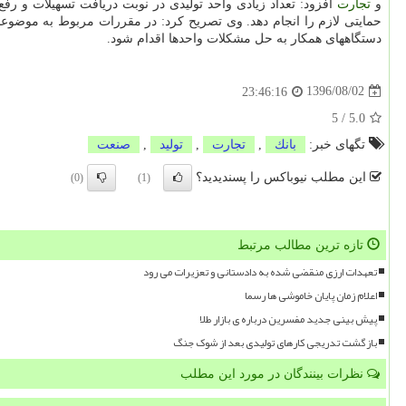
و
تجارت
افزود: تعداد زیادی واحد تولیدی در نوبت دریافت تسهیلات و رفع 
حمایتی لازم را انجام دهد. وی تصریح كرد: در مقررات مربوط به موضوعات 
دستگاههای همكار به حل مشكلات واحدها اقدام شود.
1396/08/02
23:46:16
5
/
5.0
تگهای خبر:
بانك
,
تجارت
,
تولید
,
صنعت
این مطلب نیوباکس را پسندیدید؟
(0)
(1)
تازه ترین مطالب مرتبط
تعهدات ارزی منقضی شده به دادستانی و تعزیرات می رود
اعلام زمان پایان خاموشی ها رسما
پیش بینی جدید مفسرین درباره ی بازار طلا
بازگشت تدریجی کارهای تولیدی بعد از شوک جنگ
نظرات بینندگان در مورد این مطلب