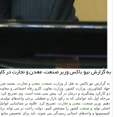
به گزارش نیو باكس وزیر صنعت، معدن و تجارت در كارگ
به گزارش نیو باكس به نقل از وزارت
صنعت
،
معدن
و
تجارت
، محمد شریع
جهاد كشاورزی، وزارت كشور، وزارت تعاون، كارو رفاه اجتماعی و معاون
دو كاركرد پیشگیری و درمان در آن، پیش بینی شده است. وی تصریح كرد: د
مرحله اول باید عواملی كه به ركود بازار و تعطیلی برخی واحدهای تولید
دهیم. وزیر
صنعت
،
معدن
و
تجارت
، تصریح كرد: علاوه بر شناسایی عوامل 
اصلی تولید و
صنعت
كشور را مشخص كنیم، دولت راحت تر می تواند برای ا
كمیسیونها و واحدهای استانی رسیدگی می شوند، باید برای تخصیص منابع ب