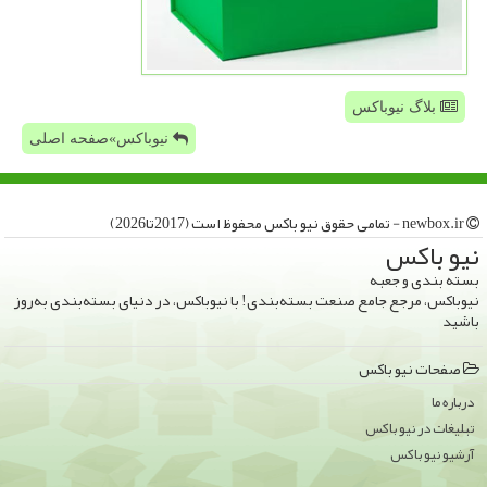
بلاگ نیوباکس
نیوباکس»صفحه اصلی
newbox.ir - تمامی حقوق نیو باكس محفوظ است (2017تا2026)
نیو باكس
بسته بندی و جعبه
نیوباکس، مرجع جامع صنعت بسته‌بندی! با نیوباکس، در دنیای بسته‌بندی به‌روز
باشید
صفحات نیو باكس
درباره ما
تبلیغات در نیو باكس
آرشیو نیو باكس