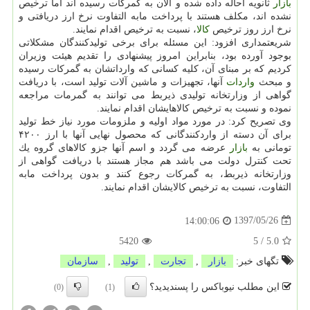
بازار
ثانویه احاله داده شده و الان به گمركات رسیده اند اما ترخیص
نشده اند، مكلف هستند با پرداخت مابه التفاوت نرخ ارز دریافتی و
نرخ ارز روز ترخیص
كالا
، نسبت به ترخیص اقدام نمایند.
شریعتمداری افزود: این مسئله برای برخی تولیدكنندگان مشكلاتی
بوجود آورده بود، بنابراین امروز پیشنهادی را تقدیم هیئت وزیران
كردیم كه بر مبنای آن، كلیه كسانی كه وارداتشان به گمركات رسیده
و مبحث
واردات
آنها، تجهیزات و ماشین آلات تولید است، با دریافت
گواهی از وزارتخانه تولیدی ذیربط می توانند به گمرمات مراجعه
نموده و نسبت به ترخیص كالاهایشان اقدام نمایند.
وی تصریح كرد: در مورد مواد اولیه و ملزومات مورد نیاز خط تولید
برای آن دسته از واردكنندگانی كه محصول نهایی آنها با ارز ۴۲۰۰
تومانی به
بازار
عرضه می گردد و اسم آنها جزو كالاهای گروه یك
تحت كنترل دولت می باشد هم مجاز هستند با دریافت گواهی از
وزارتخانه ذیربط، به گمركات رجوع كنند و بدون پرداخت مابه
التفاوت، نسبت به ترخیص كالایشان اقدام نمایند.
1397/05/26
14:00:06
5420
5
/
5.0
تگهای خبر:
بازار
,
تجارت
,
تولید
,
سازمان
این مطلب نیوباکس را پسندیدید؟
(0)
(1)