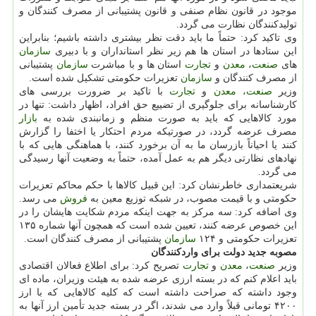
موجود در قانون نظام صنفی و قانون پشتیبانی از مصرف كنندگان و
تولیدكنندگان نظارت می گردد.
وی تاكید كرد: حتماً ما باید دقت نظر بیشتری داشته باشیم؛ بنابراین
این ستادها در استان ها هم زیر نظر استانداران و با دبیری
سازمان
های
صنعت
،
معدن
و
تجارت
استان ها و با مباشرت
سازمان
پشتیبانی
از مصرف كنندگان و
سازمان
تعزیرات حكومتی تشكیل شده است.
وزیر
صنعت
،
معدن
و
تجارت
با تاكید بر ضرورت بررسی های
كارشناسانه برای جلوگیری از تضییع حق افراد، اظهار داشت: تنها در
مورد كالاهایی كه باید به صورت منظم و زمانبندی شده به
بازار
مصرف عرضه گردد، در صورتیكه مردم احتكار یا اختفا را گزارش
كنند یا احیاناً بازرسان ما به آن برخورد كنند، با هماهنگی هایی كه با
نهادهای نظارتی دیگر هم به عمل آمده، حتماً به وضعیت آنها رسیدگی
می گردد.
شریعتمداری خاطرنشان كرد: این قبیل كالاها با حكم محاكم تعزیرات
حكومتی و با قیمت مصوب، در شبكه توزیع معین به
فروش
می رسد.
وی اضافه كرد: سه مركز به جهت اینكه مردم شكایت هایشان را در
این خصوص عرضه كنند، تعیین شده است كه همچون آنها شماره ۱۳۵
تعزیرات حكومتی و ۱۲۴
سازمان
پشتیبانی از مصرف كنندگان است.
مصوبه جدید دولت برای واردكنندگان
وزیر
صنعت
،
معدن
و
تجارت
تصریح كرد: برای اطلاع فعالان اقتصادی
باید اعلام كنم كه در بسته ارزی عرضه شده به هیئت وزیران، ماده ای
وجود داشته كه صراحت داشته است كه كلیه كالاهایی كه با ارز
۴۲۰۰ تومانی قبلاً وارد می شدند، اگر در بسته جدید تأمین ارز آنها به