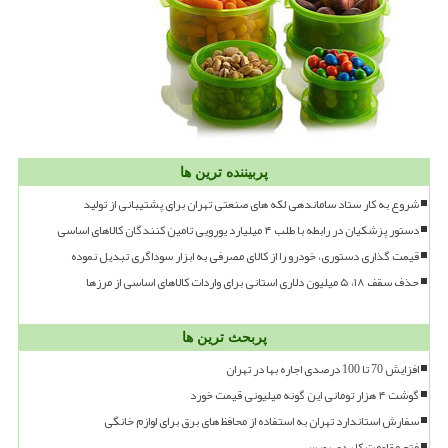
پربیننده ترین ها
شروع به کار ستاد ساماندهی لکه های صنعتی تهران برای پشتیبانی از تولید
دستور پزشکیان در رابطه با طلب ۴ میلیارد یورویی تامین کنندگان کالاهای اساسی
قیمت گذاری دستوری، خودرو را از کالای مصرفی به ابزار سوداگری تبدیل نموده
حذف سقف ۱۸، ۵ میلیون دلاری استانی برای واردات کالاهای اساسی از مرزها
پربحث ترین ها
افزایش 70 تا 100 درصدی اجاره بها در تهران
گوشت ۴ هزار تومانی این گونه میلیونی قیمت خورد
سفارش استاندارد تهران به استفاده از محافظ های برق برای لوازم خانگی
فتح مقاومت کلیدی بورس