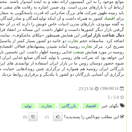
موانع موجود را به این كمیسیون ارائه دهند و به آینده امیدوار باشند.
ارتباط آن با بازارهای مدرن است. وی ضمن اشاره به رقابت های منفی شرك
باید زمینه ظهور شركت های بزرگ صادراتی كه قدرت پاسخگویی به سفارش 
برای
اقتصاد
كشور به همراه داشت و آن اینكه تولیدكنندگان و صادركنندگان
به گفته مودودی، بازارهای مدرن ادبیات خاص خویش را دارند كه در آن 
گرفتن بازار دیگر كشورها دانست و اظهار داشت: این مساله در انعقاد قرا
دنبال شناخت بازار ایران
در این همایش همینطور «نیكلای ماشكوف»، نمایند
اضافه كرد: متاسفانه حجم
تجارت
دو جانبه دو كشور بسیار كمتر از پتانسی
تصریح كرد: مركز
تجارت
روسیه آماده شنیدن پیشنهادهای فعالان اقتصاد
روسیه در مورد همایش
صنعت
غذایی روسیه اظهار داشت: این نخستین بار 
این خواهد بود كه شركت های روسی با تولید كنندگان صنایع غذایی ایران ا
شیوه حضور دوستان روس ما در بازار ایران استفاده از توانمندی های ای
بازرگانی ایران روسیه هم همواره از برگزاری چنین رویدادهایی حمایت
برگزاری آن آشنایی بازرگانان دو كشور با یكدیگر و برقراری روابط نزدیك م
1396/08/14
23:23:56
5
/
5.0
تگهای خبر:
اقتصاد
,
بازرگانی
,
تجارت
,
تولید
این مطلب نیوباکس را پسندیدید؟
(0)
(1)