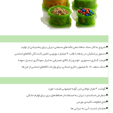
شروع به کار ستاد ساماندهی لکه های صنعتی تهران برای پشتیبانی از تولید
دستور پزشکیان در رابطه با طلب ۴ میلیارد یورویی تامین کنندگان کالاهای اساسی
قیمت گذاری دستوری، خودرو را از کالای مصرفی به ابزار سوداگری تبدیل نموده
حذف سقف ۱۸، ۵ میلیون دلاری استانی برای واردات کالاهای اساسی از مرزها
گوشت ۴ هزار تومانی این گونه میلیونی قیمت خورد
سفارش استاندارد تهران به استفاده از محافظ های برق برای لوازم خانگی
فتح مقاومت کلیدی بورس
هشدار شدید آبی به تهرانی ها