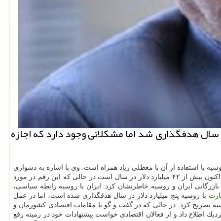
 اظهار داشت: در برنامه ششم توسعه حجم تجارت با روسیه ۵میلیارد دلار در سال هدفگذاری شد اما مشكلاتی وجود دارد كه اجازه
یه با استفاده از آن با معطلی زیاد همراه است. وی با اشاره به دشواری
كشورمان با كشورهای دورتر مانند چین اكنون بیش از ۴۲ میلیارد دلار در سال است در حالی كه این رقم در مورد
۴۰۰ میلیون دلار مربوط به مواد غذایی است. رئیس اتاق بازرگانی ایران و روسیه خاطرنشان كرد: ایران با روسیه رابطه سیاسی،
ارت
با روسیه پنج میلیارد دلار در سال هدفگذاری شده است، اما در عمل
تجاری ایران و روسیه تصریح كرد: در حالی كه در گفت و گو با مقامات اقتصادی كشورمان و
یك اطلاع داد و از فعالان اقتصادی خواست پیشنهادات خود در زمینه رفع