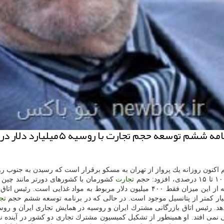
رئیس اتاق بازرگانی ایران و روسیه
اكنون روزانه یك پرواز از تهران به مسكو برقرار است كه رسیدن به جنوب روس
تجارت
روسیه كه در همسایگی ما قرار دارد حدود ۲ میلیارد دلار در سال است كه از این میزان فقط 
یار كمتر از پتانسیل موجود است. در حالی كه در برنامه توسعه ششم حجم
تج
ز مرز ۲ میلیون دلار در سال را نمی دهد. رئیس اتاق بازرگانی مشترك ایران و روسیه در همایش 
نمی افتد. او همینطور از تشكیل كمیسیون مشترك تجاری دو كشور در آینده نزد