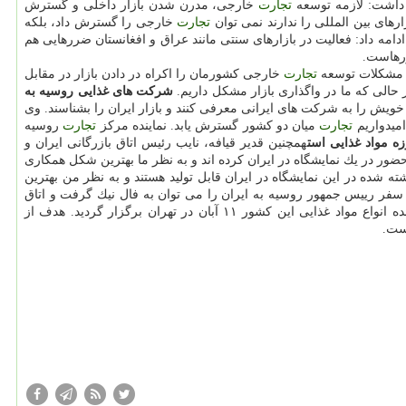
داشت: لازمه توسعه
تجارت
خارجی، مدرن شدن بازار داخلی و گسترش
های بین المللی را ندارند نمی توان
تجارت
خارجی را گسترش داد، بلكه
دامه داد: فعالیت در بازارهای سنتی مانند عراق و افغانستان ضررهایی هم
رهاست.
ر مشكلات توسعه
تجارت
خارجی كشورمان را اكراه در دادن بازار در مقابل
 حالی كه ما در واگذاری بازار مشكل داریم.
شركت های غذایی روسیه به
ویش را به شركت های ایرانی معرفی كنند و بازار ایران را بشناسند. وی
امیدواریم
تجارت
میان دو كشور گسترش یابد. نماینده مركز
تجارت
روسیه
ه مواد غذایی است
همچنین قدیر قیافه، نایب رئیس اتاق بازرگانی ایران و
ور در یك نمایشگاه در ایران كرده اند و به نظر ما بهترین شكل همكاری
ه شده در این نمایشگاه در ایران قابل تولید هستند و به نظر من بهترین
 سفر رییس جمهور روسیه به ایران را می توان به فال نیك گرفت و اتاق
مواد غذایی روسیه با حضور ۲۵ شركت معتبر تولیدكننده انواع مواد غذایی این كشور ۱۱ آبان در تهران برگزار گردید. هدف از
است.