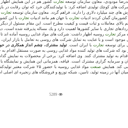
 محمدرضا مودودی، معاون سازمان توسعه
تجارت
كشور هم در این همایش اظهار 
ت های كوچك تولیدی اضافه كرد: با تولیدكنندگان خرد كه توان رقابت در بازار
های چند میلیارد دلاری را دارند، فراهم گردد. معاون سازمان توسعه
تجارت
ا
 كشورمان گمان كردند ادبیات
تجارت
با جهان هم مانند ادبیات
تجارت
با این كشو
حجم بالای معاملات و ثبات قیمت و كیفیت مطرح است. این مقام مسئول از دیگ
ردادهای تجاری با سایر كشورها اهمیت دارد و یك مساله پذیرفته شده است، در
ه مركز
تجارت
روسیه اظهار داشت: شركت های مواد غذایی روسیه آماده اند تا خ
ل موجود است و با عنایت به تمایل شركت های روسی به تعامل با بازار ایران، 
ی برای توسعه
تجارت
با ایران است.
تولید مشترك، چشم انداز همكاری در حوز
بود كه شركت های تولید كننده مواد غذایی روسی به صورت مستقل اقدام به حض
قدام به تولید مشترك كنند. وی اضافه كرد: برخی از محصولات به نمایش گذاشت
ران و سرمایه گزاری مشترك است. قیافه، همزمانی این همایش و نمایشگاه با
 می كند. همایش
صنعت
یان آنها در زمینه تولید، تامین، شبكه توزیع و فروشگاه های زنجیره ای اصلی 
5289