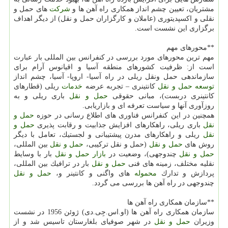
مشتریان، تعیین چشم انداز همكاری راه آهن ها و
شركت
های حمل و
نقلی و اكسپدیتوری (عاملان و كارگزاران حمل و نقل) از دیگر اهداف
برگزاری این نشست است.
**محورهای مهم
مهم ترین محورهای مورد بررسی در كنفرانس بین المللی بار عبارت
است از: ظرفیت كشورهای منطقه آسیا و اقیانوس آرام برای
سازماندهی حمل ونقل ریلی در راه آسیا- اروپا- آسیا، چشم انداز
توسعه
حمل و نقل
كانتینری – تجربه عرضه
خدمات
ریلی (قطارهای
كانتینری دربست)، مبانی حقوقی
حمل و نقل
باری ریلی و به
روزآوری آنها و سیاست تعرفه ای و بازاریابی.
همچنین در این كنفرانس فناوری های اطلاع رسانی در حوزه
حمل و
نقل
باری ریلی، راهكارهای افزایش جذابیت و رقابت پذیری
حمل و
نقل
ریلی و راهكارهای مدرن پیشتیبانی و لجستیك، تعامل با دیگر
روش های
حمل و نقل
(حمل و نقل تركیبی،
حمل و نقل
بین المللی،
حمل و نقل
چندوجهی)، وضعیت در
بازار
حمل و نقل
بار با وسایط
نقلیه مختلف، زمینه های فنی
حمل و نقل
بار در ترافیك بین المللی،
پردازش و تدارك
محموله
های واگنی و كانتینر و،
حمل و نقل
چندوجهی در راه آهن ها بررسی می گردد.
**سازمان همكاری راه آهن ها
سازمان همكاری راه آهن ها (او.اس.جِی.دی) ژوئن 1956 در نشست
وزیران
حمل و نقل
در شهر صوفیای بلغارستان تاسیس شد و از