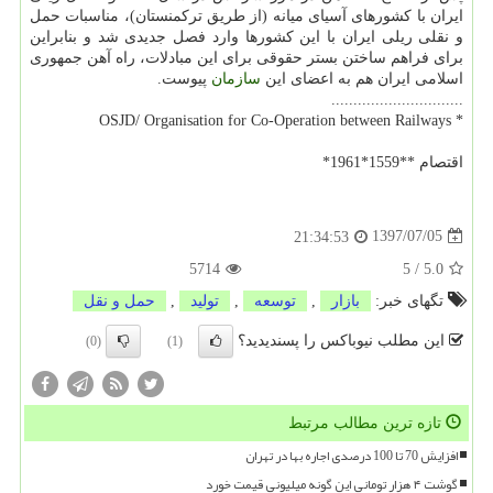
ایران با كشورهای آسیای میانه (از طریق تركمنستان)، مناسبات حمل
و نقلی ریلی ایران با این كشورها وارد فصل جدیدی شد و بنابراین
برای فراهم ساختن بستر حقوقی برای این مبادلات، راه آهن جمهوری
اسلامی ایران هم به اعضای این
سازمان
پیوست.
..............................
* OSJD/ Organisation for Co-Operation between Railways
اقتصام **1559*1961*
1397/07/05
21:34:53
5714
5
/
5.0
تگهای خبر:
بازار
,
توسعه
,
تولید
,
حمل و نقل
این مطلب نیوباکس را پسندیدید؟
(0)
(1)
تازه ترین مطالب مرتبط
افزایش 70 تا 100 درصدی اجاره بها در تهران
گوشت ۴ هزار تومانی این گونه میلیونی قیمت خورد