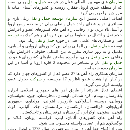
سازمان
های مهم بین المللی فعال در عرصه
حمل و نقل
ریلی است
كه از منطقه شرق اروپا، قفقاز، روسیه و كشورهای آسیای میانه تا
مرز چین را دربرمی گیرد.
اهداف اصلی تاسیس این
سازمان
توسعه
حمل و نقل
ریلی باری و
مسافری، تولید فضای واحد حمل و نقلی ریلی در منطقه وسیع اروپا
و آسیا، بالا بردن توان رقابتی راه آهن های كشورهای عضو و افزایش
حجم نقل و انتقال در خطوط ریلی بین قاره ای و هم كمك به
توسعه
فنی و همكاری های علمی- فنی در حوزه
حمل و نقل
ریلی بود.
توسعه
حمل و نقل
بین المللی ریلی بین كشورهای اروپایی و آسیایی،
تكمیل و به روز سازی مقررات بین المللی حقوقی، افزایش توان
رقابتی
حمل و نقل
ریلی، برآورده ساختن نیازهای كشورهای عضو در
حمل و نقل
بار و مسافر در محدوده 2 قاره اروپا و آسیا در این
سازمان
دیده شده است.
سازمان همكاری راه آهن ها 27 عضو فعال از كشورهای جهان دارد كه
در كنار آنها هشت عضو ناظر و 17 موسسه و
شركت
بعنوان عضو
وابسته قرار می گیرند.
اعضای فعال عبارتند از طریق آهن های جمهوری اسلامی ایران،
بلغارستان، ویتنام، كره شمالی، لهستان، مجارستان، چین، مغولستان،
رومانی، روسیه، اسلواكی، بلاروس، لیتوانی، مولداوی، جمهوری
آذربایجان، قزاقستان، ازبكستان، تركمنستان، چك، آلبانی، كوبا،
لتونی، استونی، اوكراین، گرجستان، قرقیزستان و تاجیكستان.
راه آهن های كشورهای آلمان، لیبی، فرانسه، یونان، فنلاند و
یوگسلاوی هم از اعضای وابسته محسوب می شوند.
پس از افتتاح خط آهن در مرز سرخس در سال 1375 و اتصال ریلی