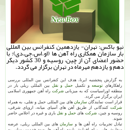
نیو باكس: تهران- یازدهمین كنفرانس بین المللی
بار سازمان همكاری راه آهن ها (او.اس.جِی.دی)؛ با
حضور اعضای آن از چین، روسیه و 30 كشور دیگر
دهم و یازدهم مهرماه در تهران برگزار می گردد.
به گزارش پنجشنبه ایرنا، هدف این كنفرانس بین المللی بررسی
راهكارهای
توسعه
و تكمیل
حمل و نقل
بین المللی ریلی بار در
منطقه اوراسیاست كه به میزبانی
شركت
راه آهن جمهوری اسلامی
ایران برگزار می گردد.
قرار است نمایندگان
سازمان
های بین المللی حمل و نقلی، به همراه
شركت
كنندگانی از طریق آهن های آسیای میانه، اروپای شرقی،
روسیه و چین،
شركت
های
حمل و نقل
باری و غیره در اجلاس حاضر
شوند.
تبادل تجربیات راه آهن ها و
سازمان
های بین المللی ریلی، عرضه
سفارش هایی برای افزایش بازده راه آهن ها، بهبود خدمت رسانی به