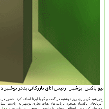
نیو باكس: بوشهر- رئیس اتاق بازرگانی بندر بوشهر د
خورشید گزدرازی روز دوشنبه در گفت و گو با ایرنا اضافه كرد: حضور در مراسم افتتاحیه 
آذربایجان، پاكستان همچون برنامه های هیات تجاری بوشهر به ریاست استا
وی بیان كرد: دیدار استاندار بوشهر با جاسم بن سیف السلیطی وزیر
حمل و