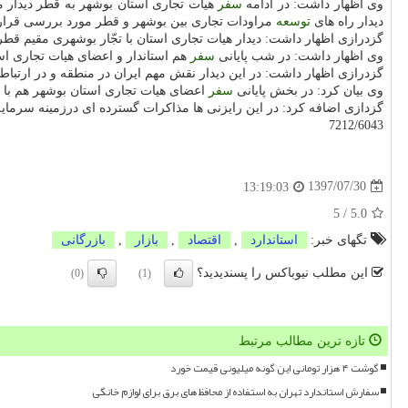
وی اظهار داشت: در ادامه
سفر
هیات تجاری استان بوشهر به قطر دیدار م
دیدار راه های
توسعه
مراودات تجاری بین بوشهر و قطر مورد بررسی قرار
گزدرازی اظهار داشت: دیدار هیات تجاری استان با تجّار بوشهری مقیم ق
وی اظهار داشت: در شب پایانی
سفر
هم استاندار و اعضای هیات تجاری اس
گزدرازی اظهار داشت: در این دیدار نقش مهم ایران در منطقه و در ارتباط
وی بیان كرد: در بخش پایانی
سفر
اعضای هیات تجاری استان بوشهر هم با 
گزدازی اضافه كرد: در این رایزنی ها مذاكرات گسترده ای درزمینه سرمای
7212/6043
1397/07/30
13:19:03
5
/
5.0
تگهای خبر:
استاندارد
,
اقتصاد
,
بازار
,
بازرگانی
این مطلب نیوباکس را پسندیدید؟
(0)
(1)
تازه ترین مطالب مرتبط
گوشت ۴ هزار تومانی این گونه میلیونی قیمت خورد
سفارش استاندارد تهران به استفاده از محافظ های برق برای لوازم خانگی