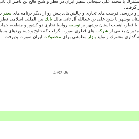
شترك با محمد علی سبحانی سفیر ایران در قطر و شیخ فالح بن ناصر آل ثان
 گرفت.
طر و بررسی فرصت های تجاری و چالش های پیش رو از دیگر برنامه های
سفر
بو
تان بوشهر با شیخ علی بن عبدالله آل ثانی مالك
بانك
بین المللی اسلامی قطر د
 با قطر، اهمیت استان بوشهر بر
توسعه
روابط تجاری دو كشور و منطقه، حمای
مدیران بعضی از
شركت
های قطری صورت گرفت كه نتایج و دستاوردهای بسیار
ه گذاری مشترك و تولید
بازار
مطمئنی برای
محصولات
ایران صورت پذیرفت.
4982