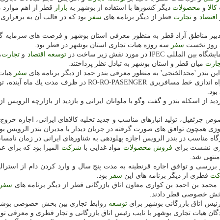
كالا
و
محصولات
دیگر كشورها با استفاده از بوشهر به
بازار
قطر از اهم موارد م
اقتصاد
و
تجارت
قطر از دیگر برنامه های
سفر
بود كه در قالب آن به برقراری 
 دبیر مناطق آزاد قطر به منظور معرفی استان بوشهر و فرصت های سرمایه گ
ی روز نخست
سفر
سه روزه هیات تجاری استان بوشهر در قطر بود.
IP در مورد نقش زیر ساخت در
توسعه
اقتصاد
و
تجارت
،
جارت
میان قطر و استان بوشهر به تبادل نظر پرداختند.
 این بندر 'محدالخنجی' به منظور معرفی بندر حمد از دیگر برنامه های
سفر
هیات 
RO-RO-P در ظرف مدت یك ماه آینده، توافق جهت راه اندازی
بود.
ازدید از اسكله بندر و گفت وگو با ملوانان ایرانی و بازدید از بازارچه الرویس
وص جرثقیل، تولید انبارهای مناسب و جدید تخلیه كالاهای ایرانی، اجازه خرو
زی همچون توافق های صورت گرفته در جریان دیدار با مدیران بندر الرویس بود
رگاه مناسب در بندر الرویس اجازه پهلودهی به شناورهای ایرانی در زمان نامسا
اری نشست برای
فروش
محصولات
مواد غذایی با
شركت
المیرا بود كه برای 
منتهی شد.
ت
قطری از دیگر برنامه های این
سفر
بود.
ا محمد بن احمد بن كواری معاون اتاق بازرگانی قطر از دیگر برنامه های
سفر
ه بخش خصوصی قطر دادند.
رئیس اتاق بازرگانی بوشهر برای
توسعه
روابط تجاری بین بخش خصوصی بوشهر
ان هیات تجاری بوشهر با نایب رئیس اتاق بازرگانی و تجار قطری و معرفی تو