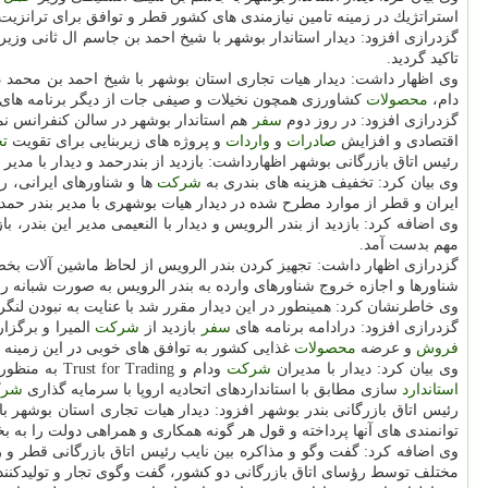
استراتژیك در زمینه تامین نیازمندی های كشور قطر و توافق برای ترانزیت
گزدرازی افزود: دیدار استاندار بوشهر با شیخ احمد بن جاسم ال ثانی وزیر
تاكید گردید.
وی اظهار داشت: دیدار هیات تجاری استان بوشهر با شیخ احمد بن محمد
دام،
محصولات
كشاورزی همچون نخیلات و صیفی جات از دیگر برنامه ها
گزدرازی افزود: در روز دوم
سفر
هم استاندار بوشهر در سالن كنفرانس نمایشگاه بین المللی EC
اقتصادی و افزایش
صادرات
و
واردات
و پروژه های زیربنایی برای تقویت
ت
رئیس اتاق بازرگانی بوشهر اظهارداشت: بازدید از بندرحمد و دیدار با مدیر
وی بیان كرد: تخفیف هزینه های بندری به
شركت
ها و شناورهای ایرانی، راه اندازی خط مسافربری ASENGER
ایران و قطر از موارد مطرح شده در دیدار هیات بوشهری با مدیر بندر حمد 
وی اضافه كرد: بازدید از بندر الرویس و دیدار با النعیمی مدیر این بندر، ب
مهم بدست آمد.
گزدرازی اظهار داشت: تجهیز كردن بندر الرویس از لحاظ ماشین آلات بخص
شناورها و اجازه خروج شناورهای وارده به بندر الرویس به صورت شبانه رو
وی خاطرنشان كرد: همینطور در این دیدار مقرر شد با عنایت به نبودن لنگ
گزدرازی افزود: درادامه برنامه های
سفر
بازدید از
شركت
المیرا و برگز
فروش
و عرضه
محصولات
غذایی كشور به توافق های خوبی در این زمینه 
وی بیان كرد: دیدار با مدیران
شركت
ودام و Trust for Trading به منظور بررسی و توافق اجاره قرنطینه به مدت پنج سال و وارد كردن دام از استرالیا و ذبح و توزیع آن در استان بوشهر و كشور و اجاره كشتارگاه به منظور
استاندارد
سازی مطابق با استانداردهای اتحادیه اروپا با سرمایه گذاری
شرك
رئیس اتاق بازرگانی بندر بوشهر افزود: دیدار هیات تجاری استان بوشهر ب
توانمندی های آنها پرداخته و قول هر گونه همكاری و همراهی دولت را ب
وی اضافه كرد: گفت وگو و مذاكره بین نایب رئیس اتاق بازرگانی قطر و 
مختلف توسط رؤسای اتاق بازرگانی دو كشور، گفت وگوی تجار و تولیدكنندگ