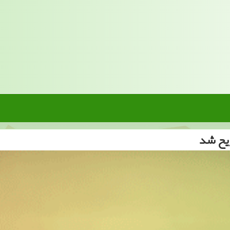
یح شد