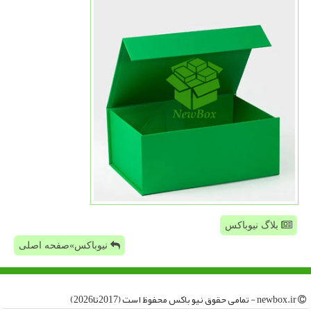
بلاگ نیوباکس
نیوباکس»صفحه اصلی
newbox.ir - تمامی حقوق نیو باكس محفوظ است (2017تا2026)