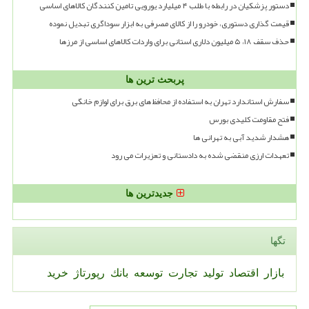
دستور پزشکیان در رابطه با طلب ۴ میلیارد یورویی تامین کنندگان کالاهای اساسی
قیمت گذاری دستوری، خودرو را از کالای مصرفی به ابزار سوداگری تبدیل نموده
حذف سقف ۱۸، ۵ میلیون دلاری استانی برای واردات کالاهای اساسی از مرزها
پربحث ترین ها
سفارش استاندارد تهران به استفاده از محافظ های برق برای لوازم خانگی
فتح مقاومت کلیدی بورس
هشدار شدید آبی به تهرانی ها
تعهدات ارزی منقضی شده به دادستانی و تعزیرات می رود
جدیدترین ها
تگها
بازار
اقتصاد
تولید
تجارت
توسعه
بانك
رپورتاژ
خرید