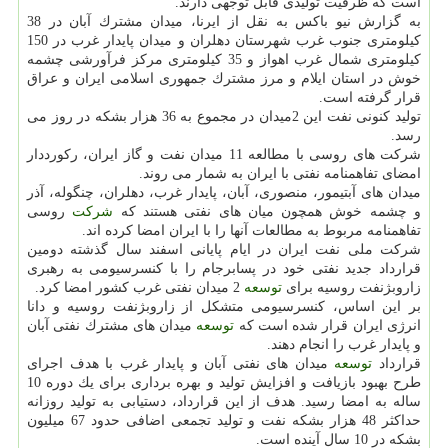
است كه ظرفیت تولیدی قابل توجهی دارند.
به گزارش نیو باكس به نقل از ایرنا، میدان مشترك آبان در 38
كیلومتری جنوب غرب شهرستان دهلران و میدان پایدار غرب در 150
كیلومتری شمال غرب اهواز و 35 كیلومتری مركز فرآورشی چشمه
خوش در استان ایلام و مرز مشترك جمهوری اسلامی ایران و عراق
قرار گرفته است.
تولید كنونی نفت این 2میدان در مجموع به 36 هزار بشكه در روز می
رسد.
شركت های روسی با مطالعه 11 میدان نفت و گاز ایران، ركورددار
امضای تفاهمنامه نفتی با ایران به شمار می روند.
میدان های آبتیمور، منصوری، آبان، پایدار غرب، دهلران، چنگوله، آذر
و چشمه خوش همچون میان های نفتی هستند كه
شركت
روسی
تفاهمنامه مربوط به مطالعات آنها را با ایران امضا كرده اند.
شركت ملی نفت ایران در ایام پایانی اسفند سال گذشته دومین
قرارداد جدید نفتی خود در پسابرجام را با كنسرسیومی به رهبری
زاروبژنفت روسیه برای
توسعه
2 میدان نفتی غرب كشور امضا كرد.
بر این اساس، كنسرسیومی متشكل از زاروبژنفت روسیه و دانا
انرژی ایران قرار شده است كه
توسعه
میدان های مشترك نفتی آبان
و پایدار غرب را انجام دهند.
قرارداد
توسعه
میدان های نفتی آبان و پایدار غرب با هدف اجرای
طرح بهبود بازیافت و افزایش تولید و بهره برداری برای یك دوره 10
ساله به امضا رسید. هدف از این قرارداد، دستیابی به تولید روزانه
حداكثر 48 هزار بشكه نفت و تولید تجمعی اضافی حدود 67 میلیون
بشكه در 10 سال آینده است.