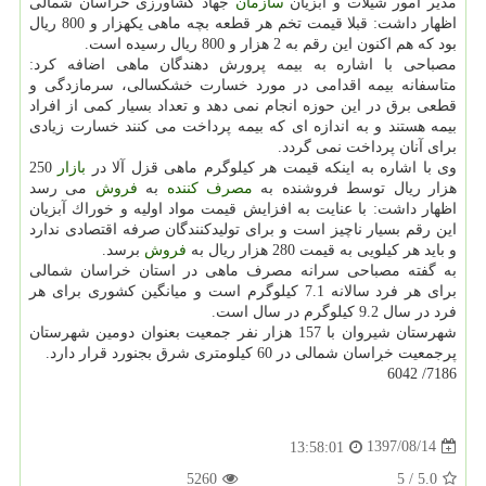
مدیر امور شیلات و آبزیان
سازمان
جهاد كشاورزی خراسان شمالی
اظهار داشت: قبلا قیمت تخم هر قطعه بچه ماهی یكهزار و 800 ریال
بود كه هم اكنون این رقم به 2 هزار و 800 ریال رسیده است.
مصباحی با اشاره به بیمه پرورش دهندگان ماهی اضافه كرد:
متاسفانه بیمه اقدامی در مورد خسارت خشكسالی، سرمازدگی و
قطعی برق در این حوزه انجام نمی دهد و تعداد بسیار كمی از افراد
بیمه هستند و به اندازه ای كه بیمه پرداخت می كنند خسارت زیادی
برای آنان پرداخت نمی گردد.
وی با اشاره به اینكه قیمت هر كیلوگرم ماهی قزل آلا در
بازار
250
هزار ریال توسط فروشنده به
مصرف كننده
به
فروش
می رسد
اظهار داشت: با عنایت به افزایش قیمت مواد اولیه و خوراك آبزیان
این رقم بسیار ناچیز است و برای تولیدكنندگان صرفه اقتصادی ندارد
و باید هر كیلویی به قیمت 280 هزار ریال به
فروش
برسد.
به گفته مصباحی سرانه مصرف ماهی در استان خراسان شمالی
برای هر فرد سالانه 7.1 كیلوگرم است و میانگین كشوری برای هر
فرد در سال 9.2 كیلوگرم در سال است.
شهرستان شیروان با 157 هزار نفر جمعیت بعنوان دومین شهرستان
پرجمعیت خڔاسان شمالی در 60 كیلومتری شرق بجنورد قرار دارد.
7186/ 6042
1397/08/14
13:58:01
5260
5
/
5.0