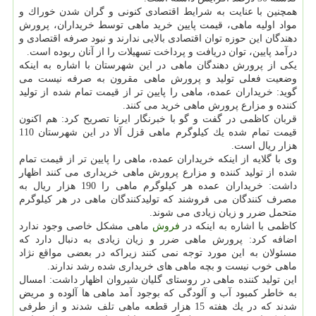
همچنین با عنایت به شرایط اقتصادی كنونی و گران شدن خوراك و
مواد اولیه ماهی، قیمت پایین خرید ماهی توسط خریداران، پرورش
دهندگان این حوزه توان اقتصادی بالایی ندارند و نبود صرفه اقتصادی و
درآمد پایین، توان دریافت و پرداخت تسهیلات را از آنان ربوده است.
یكی از پرورش دهندگان ماهی در این شهرستان با اشاره به اینكه
وضعیت فعلی تولید و پرورش ماهی مقرون به صرفه نیست می
گوید: خریداران عمده، ماهی را پایین تر از قیمت تمام شده از تولید
كننده و مزارع پرورش ماهی خرید می كنند.
قربان كاظمی در گفت و گو با خبرنگار ایرنا تصریح كرد: هم اكنون
قیمت تمام شده یك كیلوگرم ماهی قزل آلا در این شهرستان 110
هزار ریال است.
وی با گلایه از اینكه خریداران عمده، ماهی را پایین تر از قیمت تمام
شده از تولید كننده و مزارع پرورش ماهی خریداری می كنند اظهار
داشت: خریداران عمده هر كیلوگرم ماهی را 190 هزار ریال به
مصرف كنندگان می فروشند كه تولیدكنندگان ماهی در هر كیلوگرم
متحمل ضرر و زیان زیادی می شوند.
كاظمی با اشاره به اینكه در
فروش
ماهی مشكل خاصی وجود ندارد
اضافه كرد: پرورش ماهی ضرر و زیان زیادی به دنبال دارد كه
مسئولان به این مورد توجه نمی كنند زیراكه در بعضی مواقع نژاد
ماهی خوب نیست و بچه ماهی های خریداری شده رشد ندارند.
این تولید كننده ماهی در روستای گلیان شیروان اظهار داشت: امسال
به خاطر كمبود آب و آلودگی كه بوجود آمد ماهی ها آلوده و مریض
شدند كه در یك هفته 15 هزار قطعه ماهی تلف شدند و از طرفی