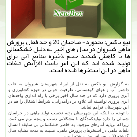
نیو باكس: بجنورد- صاحبان 20 واحد فعال پرورش
ماهی شیروان در سال های اخیر به دلیل خشكسالی
ها با كاهش شدید حجم ذخیره منابع آبی برای
تولید شده اند كه این امر باعث افزایش تلفات
ماهی در این استخرها شده است.
به گزارش نیو باكس به نقل از ایرنا، شهرستان شیروان به علت
داشتن آب و هوای كوهستانی، ظرفیت خوبی در حوزه كشاورزی و
آبزی پروری دارد كه در چند سال اخیر برخی با راه اندازی واحدهای
آبزی پروری توانسته اند علاوه بر درآمدزایی، شرایط اشتغال را هم در
این شهرستان فراهم نمایند.
با توجه به اینكه این شهرستان رتبه نخست تولید ماهی در خراسان
شمالی را دارد تولیدكنندگان با مشكلاتی دست و پنجه نرم می كنند،
زیراكه برپایه آمارهای موجود، به خاطر خشكسالی بی سابقه امسال
تلفات ماهی در استخرهای پرورش ماهی، نسبت به مدت مشابه سال
گذشته 30 درصد افزایش داشته است.