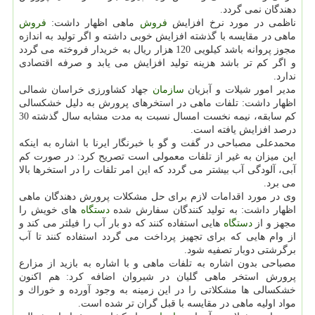
دهندگان نمی گردد.
ناظمی در مورد نرخ افزایش
فروش
ماهی اظهار داشت:
فروش
ماهی در مقایسه با گذشته افزایش خوبی داشته و اگر تولید به اندازه
مجوز پروانه باشد كیلویی 120 هزار ریال به خریدار فروخته می گردد
و اگر كم تر باشد هزینه تولید افزایش می یابد و صرفه اقتصادی
ندارد.
مدیر امور شیلات و آبزیان
سازمان
جهاد كشاورزی خراسان شمالی
اظهار داشت: تلفات ماهی در استخرهای پرورش به دلیل خشكسالی
كم سابقه، نیمه نخست امسال نسبت به مدت مشابه سال گذشته 30
درصد افزایش یافته است.
محمدعلی مصباحی در گفت و گو با خبرنگار ایرنا با اشاره به اینكه
این میزان به غیر از تلفات معمولی است تصریح كرد: در صورت كم
آبی، آلودگی آب بیشتر می گردد كه این امر تلفات را در استخرها بالا
می برد.
وی در مورد اقدامات لازم برای حل مشكلات پرورش دهندگان ماهی
اظهار داشت: به تولید كنندگان سفارش شده
دستگاه
های خویش را
مجهز و از
دستگاه
هایی استفاده كنند كه دو بار آب را فیلتر می كند و
از وام هایی كه برای تجهیز پرداخت می گردد استفاده كنند تا آب
برگرشتی دوبار تصفیه شود.
مصباحی بدون اشاره به تلفات ماهی و با اشاره به بازید از مزارع
پرورش استخر ماهی گلیان در شیروان اضافه كرد: هم اكنون
خشكسالی ها مشكلاتی را در این زمینه به وجود آورده و خوراك و
مواد اولیه ماهی در مقایسه با قبل گران تر شده است.