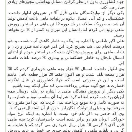
جهاد كشاورزی بدون در نظر گرفتن مسائل بهداشتی مجوزهای زیادی
صادر می كند.
یكی دیگر از تولیدكنندگان ماهی قزل آلا در شیروان اظهار داشت:
خشكسالی و كم آبی امسال علاوه بر تلفات ماهی باعث كاهش تولید
آن شد به طوریكه سالانه در یك دوره 12 تن ماهی در استخر پرورش
ماهی تولید می كردم اما، امسال این میزان به كمتر از 10 تن نخواهد
رسید.
علی اكبر ناظمی با اشاره به اینكه به خاطر كاهش آب، شست و شو
درست انجام نمی شد تصریح كرد: این امر خود باعث ضرر و زیان و
تلفات ماهی برای پرورش دهندگان شده كه در استخر خودم از ابتدای
امسال تابحال به خاطر خشكسالی و بیماری 70 درصد تلفات داشته
ام.
وی اظهار داشت: امسال 50 هزار بچه ماهی خریداری كردم كه 30
هزار قطعه تلف شدند و هم اكنون فقط 20 هزار قطعه باقی مانده
است و این در صورتی است كه جهاد كشاورزی در قبال اینگونه
خسارت ها هیچ گونه مبلغی پرداخت نمی كند مگر اینكه بیمه باشیم.
یكی دیگر از پرورش دهندگان ماهی با اشاره به اینكه دوسال بیمه
آبزیان پرداخت كردم اضافه كرد: شرایط آن مناسب نبود و خسارت را
به صورت كامل و به موقع پرداخت نمی كردند كه این امر مقرون به
صرفه نبود و خیلی از تولیدكنندگان این حوزه از آن استقبال نمی كنند.
وی كه حاضر به ذكر نام خود نیست با اشاره به اینكه نرخ مواد
خوراكی آبزیان هم دو برابر شده است خاطرنشان كرد: بچه ماهی
قزل آلای 5 گرمی 10 هزار ریال خریداری می گردد كه با عنایت به
گرانی و تلفات ماهی و كاهش تولید چیزی جز خسارت عاید پرورش