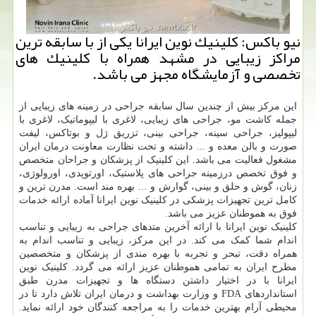
نیو باكس: كلینیك نوین ایرانا یكی از با سابقه ترین
مراكز زیبایی در مشهد همراه با كلینیك های
تخصصی و آزمایشگاه مجهز می باشد.
این مرکز بیش از چندین سال سابقه جراحی در زمینه های زیبایی از
جمله کاشت مو، جراحی های زیبایی، لاغری با لیپوماتیک، لاغری با
لیپولیز، جراحی سینه، جراحی بینی، تزریق ژل و بوتاکس، لیفت
صورت و بالن معده و ... داشته و تحت نظارت معاونت درمان ایران
مشغول فعالیت می باشد. این کلینیک از پزشکان و جراحان متخصص
و فوق تخصص درزمينه جراحی های پلاستیک، اورتوپدی، اورولوژی،
زنان، گوش و حلق و بینی، گوارش و … بهره مند است. مدرن ترین و
کامل ترین تجهیزات پزشکی در کلینیک نوین ایرانا آماده ارائه خدمات
فوق به هموطنان عزیز می باشد.
کلینیک نوین ایرانا با ارائه آخرین متدهای جراحی به زیبایی و تناسب
اندام شما کمک می کند. در این مرکز، زیبایی و تناسب اندام به
همراه دقت، تبحر و تجربه با بهره مندی از پزشکان و متخصصین
مطرح ایران به تمامی هموطنان عزیز ارائه می گردد. کلینیک نوین
ایرانا با در اختیار داشتن دستگاه ها و تجهیزات مدرن طبق
استانداردهای FDA و وزارت بهداشت و درمان ایران تلاش دارد تا در
محیطی آرام بهترین خدمات را به مراجعه کنندگان خود ارائه نماید.