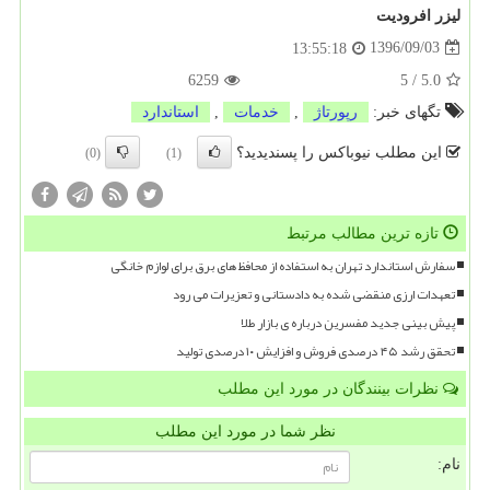
لیزر افرودیت
1396/09/03
13:55:18
6259
5
/
5.0
تگهای خبر:
رپورتاژ
,
خدمات
,
استاندارد
این مطلب نیوباکس را پسندیدید؟
(0)
(1)
تازه ترین مطالب مرتبط
سفارش استاندارد تهران به استفاده از محافظ های برق برای لوازم خانگی
تعهدات ارزی منقضی شده به دادستانی و تعزیرات می رود
پیش بینی جدید مفسرین درباره ی بازار طلا
تحقق رشد ۴۵ درصدی فروش و افزایش ۱۰ درصدی تولید
نظرات بینندگان در مورد این مطلب
نظر شما در مورد این مطلب
نام: