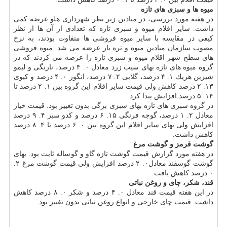
میوه ها و سبزی های تازه
در هفته مورد بررسی، در میادین زیر نظر شهرداری هلو عرضه كمی
داشت. سایر اقلام میوه و سبزی تازه كه تعدادی از آن ها از نظر
كیفی در مقایسه با سایر میوه فروشی ها متفاوت بودند، به نرخ
مصوب سازمان میادین میوه و تره بار عرضه می شد. میوه فروشی
های سطح شهر اقلام میوه و سبزی تازه را عرضه می كردند كه در
گروه میوه های تازه بهای سیب زرد معادل ۰. ۴ درصد، نارنگی و لیمو
شیرین هریك ۱. ۴ درصد، گلابی ۲. ۷ درصد، انگور ۰. ۴ درصد و كیوی
۱۳. ۲ درصد كاهش ولی قیمت سایر اقلام این گروه بین ۱. ۲ درصد تا
۱۴. ۵ درصد افزایش پیدا كرد.
در گروه سبزی های تازه بهای سبزی برگی بدون تغییر بود. قیمت خیار
معادل ۲. ۱ درصد، گوجه فرنگی ۱۵. ۶ درصد و كدو سبز ۴. ۹ درصد
افزایش ولی بهای سایر اقلام این گروه بین ۰. ۶ درصد تا ۴. ۸ درصد
كاهش داشت.
گوشت قرمز و گوشت مرغ
در هفته مورد گزارش قیمت گوشت تازه گاو و گوساله ثابت بود. بهای
گوشت گوسفند معادل۰. ۲ درصد افزایش ولی قیمت گوشت مرغ ۲.
۰ درصد كاهش یافت.
قند، شكر، چای و روغن نباتی
در این هفته قیمت قند معادل ۰. ۴ درصد و شكر ۰. ۸ درصد كاهش
داشت. قیمت چای خارجی و انواع روغن نباتی بدون تغییر بود.