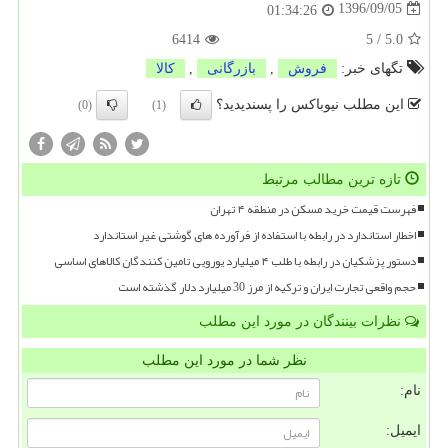
1396/09/05
01:34:26
6414
5
/
5.0
تگهای خبر:
فروش
,
بازرگانی
,
كالا
این مطلب نیوباکس را پسندیدید؟
(0)
(1)
تازه ترین مطالب مرتبط
فهرست قیمت خرید مسکن در منطقه ۴ تهران
اخطار استاندارد در رابطه با استفاده از فرآورده های گوشتی غیر استاندارد
دستور پزشکیان در رابطه با طلب ۴ میلیارد یورویی تامین کنندگان کالاهای اساسی
حجم واقعی تجارت ایران و ترکیه از مرز 30 میلیارد دلار گذشته است
نظرات بینندگان در مورد این مطلب
نظر شما در مورد این مطلب
نام:
ایمیل: