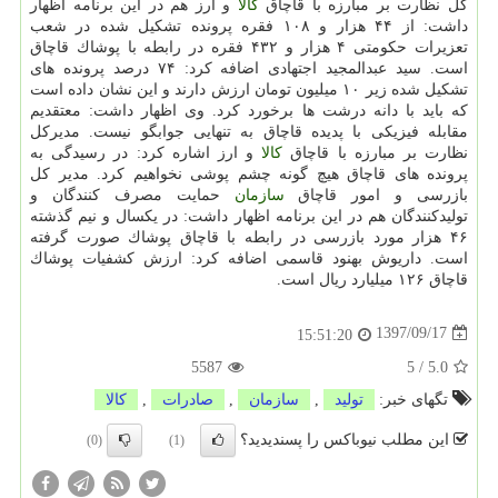
كل نظارت بر مبارزه با قاچاق
كالا
و ارز هم در این برنامه اظهار
داشت: از ۴۴ هزار و ۱۰۸ فقره پرونده تشكیل شده در شعب
تعزیرات حكومتی ۴ هزار و ۴۳۲ فقره در رابطه با پوشاك قاچاق
است. سید عبدالمجید اجتهادی اضافه كرد: ۷۴ درصد پرونده های
تشكیل شده زیر ۱۰ میلیون تومان ارزش دارند و این نشان داده است
كه باید با دانه درشت ها برخورد كرد. وی اظهار داشت: معتقدیم
مقابله فیزیكی با پدیده قاچاق به تنهایی جوابگو نیست. مدیركل
نظارت بر مبارزه با قاچاق
كالا
و ارز اشاره كرد: در رسیدگی به
پرونده های قاچاق هیچ گونه چشم پوشی نخواهیم كرد. مدیر كل
بازرسی و امور قاچاق
سازمان
حمایت مصرف كنندگان و
تولیدكنندگان هم در این برنامه اظهار داشت: در یكسال و نیم گذشته
۴۶ هزار مورد بازرسی در رابطه با قاچاق پوشاك صورت گرفته
است. داریوش بهنود قاسمی اضافه كرد: ارزش كشفیات پوشاك
قاچاق ۱۲۶ میلیارد ریال است.
1397/09/17
15:51:20
5587
5
/
5.0
تگهای خبر:
تولید
,
سازمان
,
صادرات
,
كالا
این مطلب نیوباکس را پسندیدید؟
(0)
(1)