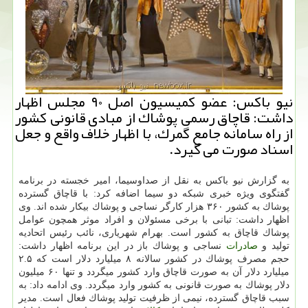
نیو باكس: عضو كمیسیون اصل ۹۰ مجلس اظهار
داشت: قاچاق رسمی پوشاك از مبادی قانونی كشور
از راه سامانه جامع گمرك، با اظهار خلاف واقع و جعل
اسناد صورت می گیرد.
به گزارش نیو باكس به نقل از صداوسیما، امیر خجسته در برنامه
گفتگوی ویژه خبری شبكه دو سیما اضافه كرد: با قاچاق گسترده
پوشاك به كشور ۳۶۰ هزار كارگر نساجی و پوشاك بیكار شده اند. وی
اظهار داشت: تبانی با برخی مسئولان و افراد موثر همچون عوامل
پوشاك قاچاق به كشور است. بهرام شهریاری، نائب رئیس اتحادیه
تولید و
صادرات
نساجی و پوشاك باز در این برنامه اظهار داشت:
حجم مصرف پوشاك در كشور سالانه ۸ میلیارد دلار است كه ۲.۵
میلیارد دلار آن به صورت قاچاق وارد كشور میگردد و تنها ۶۰ میلیون
دلار پوشاك به صورت قانونی به كشور وارد میگردد. وی ادامه داد: به
سبب قاچاق گسترده، نیمی از ظرفیت تولید پوشاك فعال است. مدیر