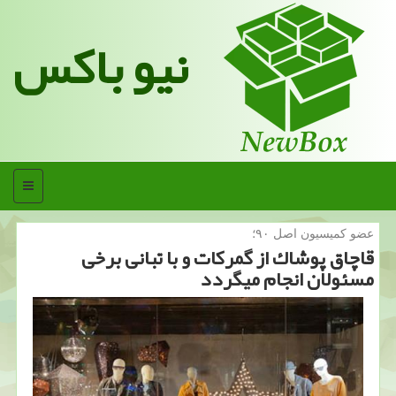
نیو باکس
منو
عضو كمیسیون اصل ۹۰؛
قاچاق پوشاك از گمركات و با تبانی برخی
مسئولان انجام میگردد