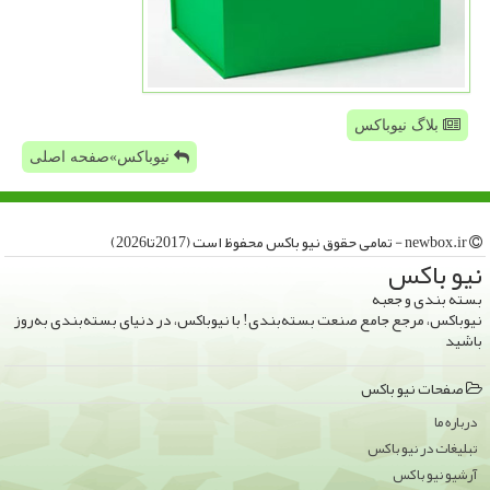
بلاگ نیوباکس
نیوباکس»صفحه اصلی
newbox.ir - تمامی حقوق نیو باكس محفوظ است (2017تا2026)
نیو باكس
بسته بندی و جعبه
نیوباکس، مرجع جامع صنعت بسته‌بندی! با نیوباکس، در دنیای بسته‌بندی به‌روز
باشید
صفحات نیو باكس
درباره ما
تبلیغات در نیو باكس
آرشیو نیو باكس