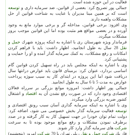
فعالیت در این حوزه شده است.
جمالی پور تصریح كرد: بعضی از قوانین، ضد سرمایه داری و
توسعه
است كه بر همین مبنا مدیران با عنایت به شناخت قوانین از حل
مشكلات واهمه دارند.
وی افزود: برخی قوانین، مداخله گر و برخی موارد مانع به وجود
آورده و در بعضی مواقع هم مثبت بوده اما این قوانین موجب بروز
مشكلات میگردد.
فرماندار ویژه شهرستان ری با اشاره به اینكه پروژه شهرك
حمل و
نقل
28 سال به طول انجامید، اظهار داشت: باید با فراهم كردن
امكانات و رفع مشكلات، به كمك سرمایه گذار آمده و او را حمایت و
پشتیبانی كرد.
وی با اشاره به اینكه مجلس باید در راه تسهیل كردن قوانین گام
اساسی بردارد، عنوان كرد: برمبنای قانون باید عوارض درانتها سال
دریافت شود اما این پروژه در ابتدای كار به سبب سوژه پرداخت
عوارض به مدت 5 تا 6 سال به طول انجامید.
جمالی پور اظهار داشت: امروزه موانع بزرگی بر سرراه فعالان
اقتصادی وجود دارد كه در صورت رفع نشدن آن به
اقتصاد
و اشتغال
كشور ضربه بزرگی وارد میگردد.
وی با اشاره به اینكه سرمایه گذاری آسان سبب رونق اقتصادی و
توسعه
فعالیت سرمایه گذار بخش خصوصی می شود، اضافه كرد:
دولت تمام توان خودرا در جهت تسهیل كار به كار گرفته و در صدد
برطرف نمودن مشكلات و رفع موانع موجود بوده تا به سرعت
شركت
های سرمایه گذار وارد كار شوند.
فاز یك
شركت
حمل و نقل
ریلی تهران با 70
شركت
امروز (پنجشنبه)