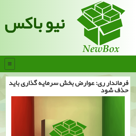
نیو باکس
منو
فرماندار ری: عوارض بخش سرمایه گذاری باید
حذف شود