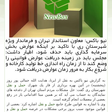
نیو باكس: معاون استاندار تهران و فرماندار ویژه
شهرستان ری با تاكید بر اینكه عوارض بخش
سرمایه گذاری باید حذف شود، اظهار داشت:
مجلس باید در زمینه دریافت عوارض قوانینی را
وضع كند تا از زمان راه اندازی خط تولید كارخانه و
شروع بكار به مرور زمان عوارض دریافت شود.
به گزارش نیو باكس به نقل از ایرنا، هدایت الله جمالی پور روز
(پنجشنبه) در آئین بهره برداری از فاز یك شهرك
حمل و نقل
شهرستان ری گفت: حل مشكلات مردم استان تهران از دغدغه های
نمایندگان به حساب می آید كه بر همین مبنا اقداماتی باز در رفع
بعضی از معضلات انجام گرفته است.
وی با اشاره به قوانین طرح جامع
حمل و نقل
اشاره كرد: بعضی از
قوانین موجود سبب بروز برخی مشكلات در عرصه
حمل و نقل
و