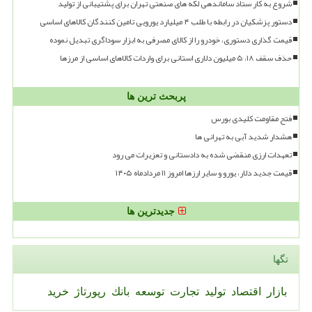
شروع به کار ستاد ساماندهی لکه های صنعتی تهران برای پشتیبانی از تولید
دستور پزشکیان در رابطه با طلب ۴ میلیارد یورویی تامین کنندگان کالاهای اساسی
قیمت گذاری دستوری، خودرو را از کالای مصرفی به ابزار سوداگری تبدیل نموده
حذف سقف ۱۸، ۵ میلیون دلاری استانی برای واردات کالاهای اساسی از مرزها
پربحث ترین ها
فتح مقاومت کلیدی بورس
هشدار شدید آبی به تهرانی ها
تعهدات ارزی منقضی شده به دادستانی و تعزیرات می رود
قیمت جدید دلار، یورو و سایر ارزها امروز ۱۱ مردادماه ۱۴۰۵
جدیدترین ها
تگها
بازار
اقتصاد
تولید
تجارت
توسعه
بانك
رپورتاژ
خرید