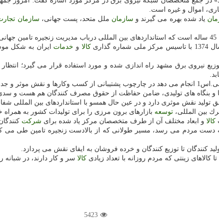
 متخصصان شبكه نیروی برق در مركز مورد اشاره گفت: امروز جمهوری اسلامی در می
باری، اموال و غیره است.
مان
یاد شده بهره می گیرند و
سازمان
ملل متحد، پست جهانی،
سازمان
تجارت
ت.
گذاری
كالا
و
خدمات
ایران به شكل موس
زیع نیروی برق مشهد راه اندازی شده و مورد استفاده قرار می گیرد؛ انتظار 
بد.
 از كالای جعلی و تقلبی در شبكه توزیع است.
 و بنگاه های تولیدی، ضامن حفاظت از حقوق مصرف كنندگان هم هست و سدی 
ق تولید نقش موثری دارد و در عین حال همسو با استانداردهای بین المللی ش
توسعه
بازارهای برون مرزی را برای تولیدات كشور به همراه 
ت
كالا
و ابعاد مختلف آن از طرف متخصصان مركز یاد شده برای
شركت
كنندگان
ه دست مردم می رسد، مسیر طولانی كه از بالادست زنجیره تامین طی می كند ت
ید كنندگان تا توزیع كنندگان و خرده فروشان به ایفای نقش می پردازد.
 كالاهای زینتی كه مردم روزانه با تعداد زیادی
كالا
سر و كار دارند، در شبانه 
5423