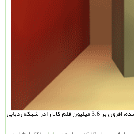
نیو باكس: مدیرعامل مركز ملی شماره گذاری كالا و خدمات ایران اظهار داشت: حالا بیشتر از 90 هزار تامین كننده، افزون بر 3.6 میلیون قلم كالا را در شبكه ردیابی