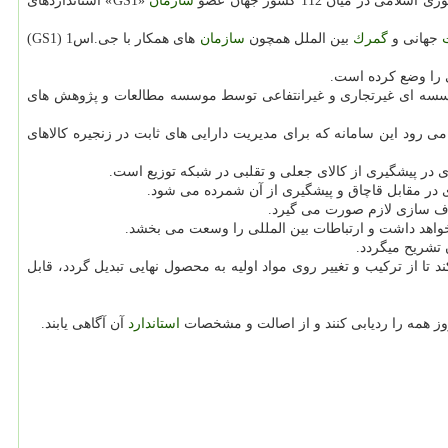
ان 112 كشور جهان عضو
سازمان
«GS1» استانداردهای
جهانی و
گمرك
بین الملل همچون
سازمان
های همكار با جی.اس1 (GS1)
سه ای غیرتجاری و غیرانتفاعی توسط موسسه مطالعات و پژوهش های
می رود این سامانه كه برای مدیریت دارایی های ثابت در زنجیره كالاهای
در مقابل قاچاق و پیشگیری از آن شمرده می شود.
فاف سازی لازم صورت می گیرد.
خواهد داشت و ارتباطات بین المللی را وسعت می بخشد.
 تشریح میگردد.
ا از تركیب و تغییر روی مواد اولیه به محصول نهایی تبدیل گردد، قابل
روز همه را ردیابی كنند و از اصالت و مشخصات
استاندارد
آن آگاهی یابند.