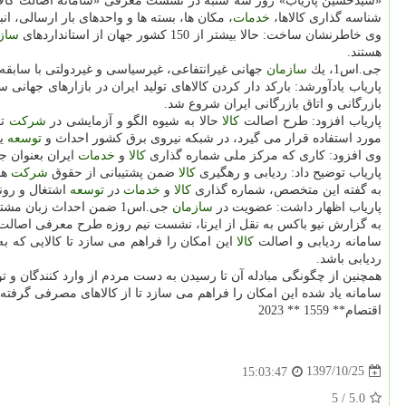
«سیدحسین پاریاب» روز سه شنبه در نشست معرفی «سامانه اصالت كالا» در جمع
شناسه گذاری كالاها،
خدمات
، مكان ها، بسته ها و واحدهای بار ارسالی، ان
وی خاطرنشان ساخت: حالا بیشتر از 150 كشور جهان از استانداردهای
ساز
هستند.
جی.اس1، یك
سازمان
جهانی غیرانتفاعی، غیرسیاسی و غیردولتی با سابقه 45 ساله است كه استانداردهای بین المللی درباب مدیریت زنجیره تامین جهانی را وضع كرده اس
پاریاب یادآورشد: باركد دار كردن كالاهای تولید ایران در بازارهای جهانی سال 1374 با تاسیس مركز ملی شماره 
بازرگانی و اتاق بازرگانی ایران شروع شد.
پاریاب افزود: طرح اصالت
كالا
حالا به شیوه الگو و آزمایشی در
شركت
تو
مورد استفاده قرار می گیرد، در شبكه نیروی برق كشور احداث و
توسعه
یا
وی افزود: كاری كه مركز ملی شماره گذاری
كالا
و
خدمات
ایران بعنوان جی.اس1 انجام می دهد در چارچوب پشتیبانی از كسب وكارها و نقش موثر و جدی در پیشگیری
پاریاب توضیح داد: ردیابی و رهگیری
كالا
ضمن پشتیبانی از حقوق
شركت
ها
به گفته این متخصص، شماره گذاری
كالا
و
خدمات
در
توسعه
اشتغال و رون
پاریاب اظهار داشت: عضویت در
سازمان
جی.اس1 ضمن احداث زبان مشترك بین المللی،
به گزارش نیو باكس به نقل از ایرنا، نشست نیم روزه طرح معرفی اصال
سامانه ردیابی و اصالت
كالا
این امكان را فراهم می سازد تا كالایی كه ب
ردیابی باشد.
همچنین از چگونگی مبادله آن تا رسیدن به دست مردم از وارد كنندگان و تول
سامانه یاد شده این امكان را فراهم می سازد تا از كالاهای مصرفی گرفته تا
اقتصام** 1559 ** 2023
1397/10/25
15:03:47
5
/
5.0