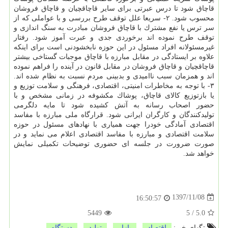
قاچاق شود تا درس عبرتی برای سایر قاچاقچیان و قاچاق فروشان
محسوب شود. ۲- سریعا علل توقف طرح بررسی و با عواملی كه از
سر ترس یا نفع مشترك با قاچاق فروشان مبادرت به سنگ اندازی و
توقف طرح نموده اند برخوردی جدی و عبرت آموز شود. رفتار
غیرمسئولانه افراد مسئول در این حوزه نابخشودنی است برای اینكه
علاوه بر ایستادگی در مقابل مبارزه با قاچاق موجبات گستاخی بیشتر
قاچاقچیان و قاچاق فروشان در مقابل قانون در آینده را فراهم نموده
اند و همزمان سبب ناامیدی و بدبینی مردم نسبت به نظام شده اند.
۳- با توجه به مخاطرات امنیتی، اقتصادی، فرهنگی و سلامت توزیع و
یا بازتوزیع كالای قاچاق، پوشاك مكشوفه در زمانی مشخص و با
حضور اصحاب رسانه به آتش كشیده شود تا مایه دلگرمی
تولیدكنندگان و كارگران ایرانی شود. قرارگاه ملی مبارزه با مفاسد
اقتصادی آمادگی خودرا جهت همیاری با نهادهای مسئول در حوزه
سلامت اقتصادی و مبارزه با مفاسد اقتصادی اعلام می نماید و در
صورت ضرورت در جلسه ای حضوری توضیحات تكمیلی نمایش
خواهد شد.
1397/11/08
16:50:57
5449
5
/
5.0
تگهای خبر:
اقتصاد
,
بازار
,
تولید
,
دستگاه