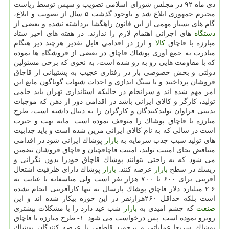
دی ماه ۹۲ در مجلس شورای اسلامی تصویب و سپس توسط ریاست
محترم جمهوری ابلاغ شد و باوجود گذشت ۵ سال از تصویب و ابلاغ،
گام های بسیار مهمی از این قانون راهگشا برداشته نشده و بعضی از
دستگاه
های اجرائی اهتمام لازم را ندارند. در هفته های اخیر ستاد
مبارزه با قاچاق
كالا
و ارز در اقدامی قابل تقدیر هرچند دیر هنگام
مبادرت به جمع آوری پوشاك قاچاق در بعضی از فروشگاه ها نموده
كه با مقاومت هایی رو به رو شده است، به نحوی كه برخی مسئولین
دولتی و بخش خصوصی باز در رفتاری عجیب به پشتیبانی از قاچاق
فروشان پرداختند و با سنگ اندازی و احداث شبهات گوناگون مانع این
امر مهم شده اند و سرانجام در حالیكه استانداری تهران باید حامی
تولید، كارگر و كالای ایرانی باشد در اقدامی دور از ذهن كه موجبات
بدبینی فراوان تولیدكنندگان و كارگران را به دنبال داشته است، طرح
مبارزه با قاچاق پوشاك را متوقف نموده است. مایه بهت و حیرت
است در سالی كه به نام كالای ایرانی مزین شده است و باید جذابیت
های تولید سبب جذب سرمایه به
بازار
پوشاك ایرانی شود در اقدامی
متناقض بجای امنیت تولید، امنیت قاچاقچیان و قاچاق فروشان تضمین
می شود كه به راحتی بتوانند پوشاك قاچاق خودرا بدون نگرانی و
ریسك در سطح
بازار
عرضه كنند.
بازار
پوشاك دارای ظرفیت اشتغال
آفرینی برای ۶۰۰ تا ۷۰۰ هزار نفر است ولی متاسفانه با عنایت به
۲.۶ میلیارد دلار قاچاق پوشاك پارسال نه تنها كارآفرینی انجام نشده
است بلكه حداقل ۲۶۰هزارنفر در این حوزه بیكار شده اند و این
صنعت
كه چشم امیدی به
بازار
شب عید دارد را با مشكلات بیشتری
روبرو نموده است. پس درخواست می شود: ۱- طرح مبارزه با قاچاق
پوشاك سریعا عملیاتی و برخورد قاطعی با عرضه كنندگان پوشاك