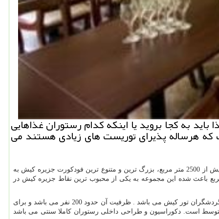
ید به كجا بروید یا اینكه كدام رستوران غذاهایی
لف كه هرساله پذیرای توریست های زیادی هستند می
معرفی رستوران : فودکورت دامون واقع در طبقه دوم مرکز خرید دامون متشکل از 12 غرفه گوناگون و در فضایی به مساحت بیش از 2500 متر مربع، بزرگ ترین و متنوع ترین فودکورت جزیره کیش به
وه بر تنوع و کیفیت بالای محصولات، تراس اختصاصی فودکورت با آمبیانس خاص و فضای سبز بی نظیر در مساحت بیش از 900 متر مربع باعث شده این مجموعه به یکی از محبوب ترین نقاط جزیره کیش در
رستوران پوریا یکی از رستوران های سنتی جزیره زیبا ی کیش می باشد که در طول سال پذیرای تعداد زیادی از گردشگران تور کیش می باشد . ظرفیت آن حدود 200 نفر می باشد و برای
ر حد متوسط است. دکوراسیون و طراحی داخلی رستوران کاملا سنتی می باشد