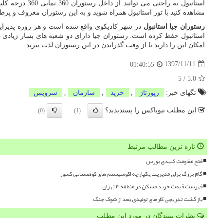
استانبول به راحتی می توانید از داخل رستوران 360 نمایی 360 درجه کلیسای
مشاهده کنید با تور استانبول همراه شوید و به این رستوران معروف و پرطر
رستوران جیا استانبول
در شهر کادیکوی واقع شده است و هر روزه پذیرایی
استانبول حفظ کرده است. رستوران جیا دارای دو شعبه های بسار زیادی در
امکان این را دارید تا از وقت گذراندن در این رستوران لذت ببرید
.
1397/11/11
01:40:55
5
/
5.0
تگهای خبر:
رپورتاژ
,
خرید
,
سازمان
,
سرویس
این مطلب نیوباکس را پسندیدید؟
(0)
(1)
تازه ترین مطالب مرتبط
فتح مقاومت کلیدی بورس
گام بزرگ برای مدیریت یکپارچه اکوسیستم های کوهستانی کشور
فهرست قیمت خرید مسکن در منطقه ۴ تهران
بازگشت تدریجی کارهای تولیدی بعد از شوک جنگ
نظرات بینندگان در مورد این مطلب