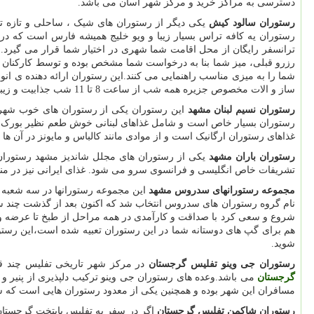
دسترسی به مراکز خرید و مرکز شهر آسان می باشد.
رستوران سالود کیش
یکی دیگر از رستوران های شیک ، ساحلی و تازه تا
رستوران یه کافه تراس بسیار زیبا و ویو خلیج همیشه فارس است که 
ترانسفر رایگان از محل اقامت شما شهری در اختیار شما قرار می گیرد.
رزرو قبلی، میز شما بنا به درخواست شما مشخص بوده و توسط کارکنان تش
شما را به میزی مناسب راهنمایی می کنند.این رستوران ارائه دهنده ی انو
ساز و الات مخصوص جزیره همه شب از ساعت 8 تا 11 شب جذابیت و زیبایی این رستوران چند برابر کرده است.
رستوران نسیم لبنان مشهد
این رستوران یکی از رستوران های خوب شهر م
رستوران بسیار خاص است و شامل غذاهای لبنانی خوش طعم نظیر بورک، ف
غذاهای رستوران ارگانیک است و از موادی مانند کالباس و مایونز در آن ها
رستوران باران مشهد
یکی از رستوران های مجلل شاندیز مشهد رستوران 
تشریفات خاص انگلیسی و فرانسوی سرو می شود. غذای ایرانی نیز در من
مجموعه رستورانهای سدروس مشهد
شروع و سعی کرد با صداقت و کارآمدی در همه مراحل از طبخ تا عرضه و 
هم برای گپ های دوستانه شما در این رستوران تعبیه شده است،این رستوران
شوید.
رستوران جی وینو تفلیس گرجستان
در مرکز شهر تاریخی تفلیس چند قدم
گرجستان
می باشد.وعده های رستوران جی وینو ترکیب دلپذیری از پنیر و
مسافران این شهر بوده و همچنین یکی از معدود رستوران هایی است که س
رستوران شاکمن تفلیس گرجستان
اگر در سفر به تفلیس پایتخت گرجستان