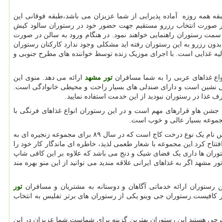
ه همه روزه آماده پذیرایی از شما عزیزان می باشد،طبقه فوقانی این
در صورت انتخاب رزرو مستقیم جهت حضور خود در رستوران سالود کیش
سمت رستوران راهنمایی خواهند نمود. در هنگام ورود به سالن در صورت
ون رزرو به این رستوران رفته اید مشکلی وجود ندارد کارکنان رستوران
اولیه غذایی است. با اجرای موزیک زنده توسط خواننده های مطرح جنوبی و
اع غذاهای عربی را به شما مسافران
تور مشهد
ارائه می دهد. منوی این
دل نشین است و دارای صندلی های بسیار راحت و محیطی خانوادگی است.
 غذا در رستوران نبودید از این خدمت استفاده نمایید.
 جشن هاو قرارهای مهم است و در این رستوران انواع غذاهای فرنگی با
جموعه بسیار عالی و خوب است.
این مجموعه رستورانها در سه شعبه سازمان آب،شعبه 17 شهریور،شعبه رضا شهر مشغول به کار می باشد،سدروس نام یک نوع درخت کاج است که در سال ۸۹ برای مجموعه زنجیره ای به
 گروه رستوران های سدروس انتخاب شد که اکنون بعد از گذشت چند سال به درختی تنومند مبدل شده است که چهارمین شعبه خود را در ۹۴/۰۶/۰۷ افتتاح کرد.این مجموعه با شعار طعمی لذیذ، خاطره ای ماندگار کار خود را
وران ها داری یک فضای شیک و دنج می باشد که علاوه بر این کافی شاپ
شهد اگر به غذاهای ایرانی علاقه مندید می توانید از این منو بهره مند
ن رستوران ارائه خدماتی آگاهان و دوستانه به مشتریان و مسافران
تور
 کافیست.رستوران جی وینو یکی از رستوران های برتر تفلیس به انتخاب
رجی هستید این رستوران بهترین گزینه برای شماست.شما عزیزان در این