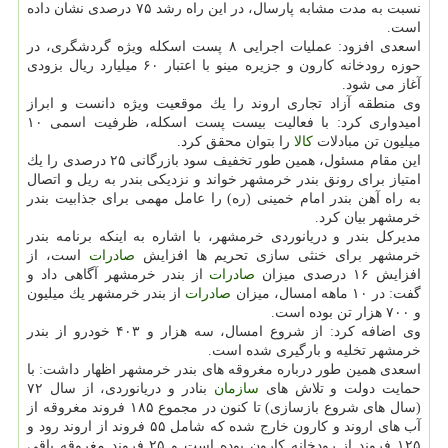
نسبت به مدت مشابه پارسال، در این راه رشد ۷۵ درصدی نشان داده
است.
اسعدی افزود: عملیات اجرایی ۸ پست اسكله ویژه گردشگری، در
حوزه رودخانه كارون و جزیره مینو با اعتبار ۶۰ میلیارد ریال بزودی
آغاز می شود.
وی منطقه آزاد تجاری اروند را یك موقعیت ویژه دانست و ابراز
امیدواری كرد: با فعالیت بیست پست اسكله، ظرفیت اسمی ۱۰
میلیون تن مبادلات
كالا
را بتوان محقق كرد.
این مقام مسئول، همین طور تخفیف سود بازرگانی ۲۵ درصدی را یك
امتیاز برای رونق بندر خرمشهر خواند و نزدیكی بندر به ریل و اتصال
به راه آهن بندر امام خمینی (ره) را عامل مهمی برای جذابیت بندر
خرمشهر بیان كرد.
مدیركل بندر و دریانوردی خرمشهر، با اشاره به اینكه برنامه بندر
خرمشهر برای خنثی سازی تحریم ها افزایش
صادرات
است، از
افزایش ۱۶ درصدی میزان
صادرات
از بندر خرمشهر آگاهی داد و
گفت: در ۱۰ ماهه امسال، میزان
صادرات
از بندر خرمشهر یك میلیون
و ۷۰۰ هزار تن بوده است.
وی اضافه كرد: از شروع امسال، سه هزار و ۴۰۳ خودرو از بندر
خرمشهر تخلیه و بارگیری شده است.
اسعدی همین طور درباره مغروقه های بندر خرمشهر اظهار داشت: با
حمایت دولت و تلاش های
سازمان
بنادر و دریانوردی، از سال ۷۲
(سال های شروع بازسازی) تا كنون در مجموع ۱۸۵ فروند مغروقه از
آب های اروند و كارون خارج شده كه شامل ۵۵ فروند از اروند رود و
۱۲۵ فروند از رودخانه كارون بوده است و ۲۵ فروند مغروقه باقی