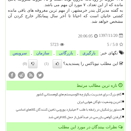
مانده كه از این تعداد، ۷ مورد آن مهم می باشد.
به گفته مدیركل بندر خرمشهر، از مهم ترین مغروقه های باقی مانده
كشتی خانیان است كه احیانا تا آخر سال پیمانكار خارج كردن آن
مشخص خواهد شد.
1397/11/20
20:06:05
5723
5
/
5.0
تگهای خبر:
بارگیری
,
بازرگانی
,
سازمان
,
سرویس
این مطلب نیوباکس را پسندیدید؟
(0)
(1)
تازه ترین مطالب مرتبط
گام بزرگ برای مدیریت یکپارچه اکوسیستم های کوهستانی کشور
آخرین وضعیت ناوگان هوایی ایران
دستور پزشکیان در رابطه با طلب ۴ میلیارد یورویی تامین کنندگان کالاهای اساسی
گرفتن گواهی بازرسی در مبدأ قبل از حمل کالا الزامی شد
نظرات بینندگان در مورد این مطلب