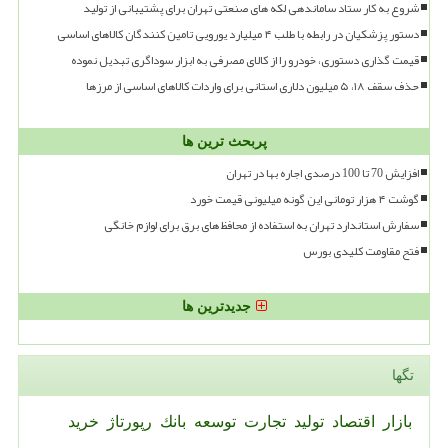
شروع به کار ستاد ساماندهی لکه های صنعتی تهران برای پشتیبانی از تولید
دستور پزشکیان در رابطه با طلب ۴ میلیارد یورویی تامین کنندگان کالاهای اساسی
قیمت گذاری دستوری، خودرو را از کالای مصرفی به ابزار سوداگری تبدیل نموده
حذف سقف ۱۸، ۵ میلیون دلاری استانی برای واردات کالاهای اساسی از مرزها
پربحث ترین ها
افزایش 70 تا 100 درصدی اجاره بها در تهران
گوشت ۴ هزار تومانی این گونه میلیونی قیمت خورد
سفارش استاندارد تهران به استفاده از محافظ های برق برای لوازم خانگی
فتح مقاومت کلیدی بورس
جدیدترین ها
تگها
بازار
اقتصاد
تولید
تجارت
توسعه
بانك
رپورتاژ
خرید