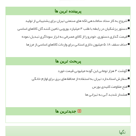
پربیننده ترین ها
شروع به کار ستاد ساماندهی لکه های صنعتی تهران برای پشتیبانی از تولید
دستور پزشکیان در رابطه با طلب ۴ میلیارد یورویی تامین کنندگان کالاهای اساسی
قیمت گذاری دستوری، خودرو را از کالای مصرفی به ابزار سوداگری تبدیل نموده
حذف سقف ۱۸، ۵ میلیون دلاری استانی برای واردات کالاهای اساسی از مرزها
پربحث ترین ها
گوشت ۴ هزار تومانی این گونه میلیونی قیمت خورد
سفارش استاندارد تهران به استفاده از محافظ های برق برای لوازم خانگی
فتح مقاومت کلیدی بورس
هشدار شدید آبی به تهرانی ها
جدیدترین ها
تگها