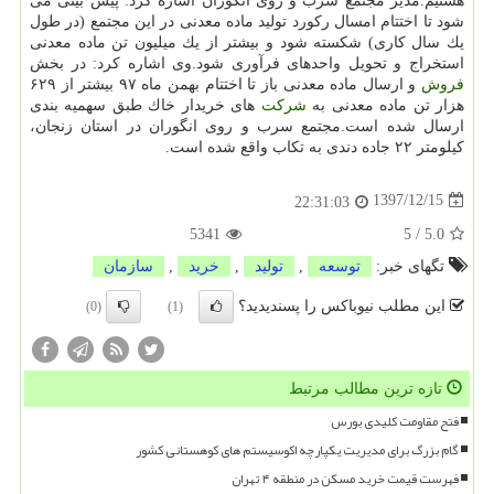
هستیم.مدیر مجتمع سرب و روی انگوران اشاره كرد: پیش بینی می
شود تا اختتام امسال ركورد تولید ماده معدنی در این مجتمع (در طول
یك سال كاری) شكسته شود و بیشتر از یك میلیون تن ماده معدنی
استخراج و تحویل واحدهای فرآوری شود.وی اشاره كرد: در بخش
فروش
و ارسال ماده معدنی باز تا اختتام بهمن ماه ۹۷ بیشتر از ۶۲۹
هزار تن ماده معدنی به
شركت
های خریدار خاك طبق سهمیه بندی
ارسال شده است.مجتمع سرب و روی انگوران در استان زنجان،
كیلومتر ۲۲ جاده دندی به تكاب واقع شده است.
1397/12/15
22:31:03
5341
5
/
5.0
تگهای خبر:
توسعه
,
تولید
,
خرید
,
سازمان
این مطلب نیوباکس را پسندیدید؟
(0)
(1)
تازه ترین مطالب مرتبط
فتح مقاومت کلیدی بورس
گام بزرگ برای مدیریت یکپارچه اکوسیستم های کوهستانی کشور
فهرست قیمت خرید مسکن در منطقه ۴ تهران