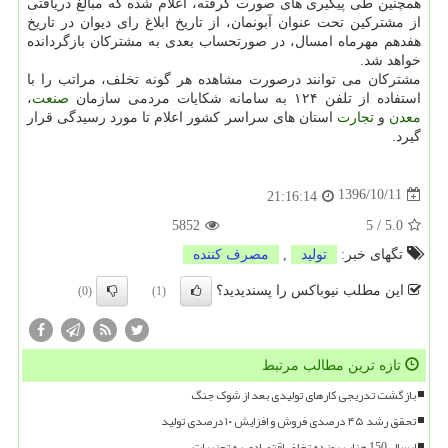
همچنین طی پیگیری های صورت گرفته، اعلام شده كه مبالغ دریافتی
از مشتركین تحت عنوان آبونمان، از تاریخ ابلاغ رای دیوان در تاریخ
هفدهم مهرماه امسال، در صورتحساب بعدی به مشتركان بازگردانده
خواهد شد.
مشتركان می توانند درصورت مشاهده هر گونه تخلف، مراتب را با
استفاده از تلفن ۱۲۴ به سامانه شكایات مردمی سازمان
صنعت
،
معدن
و
تجارت
استان های سراسر كشور اعلام تا مورد رسیدگی قرار
گیرد.
1396/10/11
21:16:14
5852
5
/
5.0
تگهای خبر:
تولید
,
مصرف كننده
این مطلب نیوباکس را پسندیدید؟
(0)
(1)
تازه ترین مطالب مرتبط
بازگشت تدریجی کارهای تولیدی بعد از شوک جنگ
تحقق رشد ۴۵ درصدی فروش و افزایش ۱۰ درصدی تولید
ارسال 150 هزار پرونده تخلف اقتصادی به تعزیرات